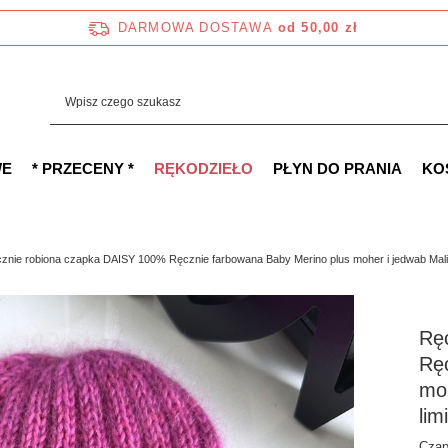
DARMOWA DOSTAWA
od 50,00 zł
WE
* PRZECENY *
RĘKODZIEŁO
PŁYN DO PRANIA
KO
znie robiona czapka DAISY 100% Ręcznie farbowana Baby Merino plus moher i jedwab Malin
Rę
Rę
moh
lim
Czap