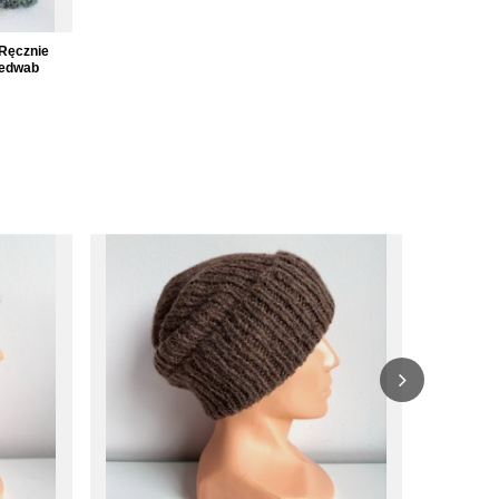
Ręcznie
jedwab