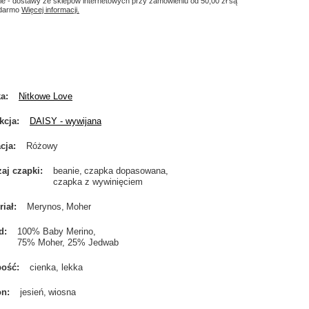
le - dostawy ze sklepów internetowych przy zamówieniu od
50,00 zł
są
 darmo
Więcej informacji.
ka
Nitkowe Love
kcja
DAISY - wywijana
cja
Różowy
aj czapki
beanie
czapka dopasowana
czapka z wywinięciem
riał
Merynos
Moher
d
100% Baby Merino
75% Moher, 25% Jedwab
bość
cienka, lekka
on
jesień
wiosna