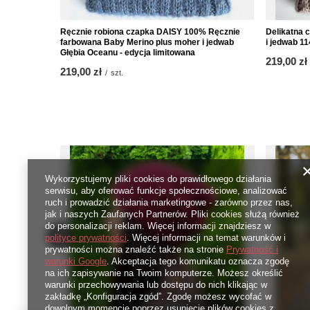
Ręcznie robiona czapka DAISY 100% Ręcznie
Delikatna 
farbowana Baby Merino plus moher i jedwab
i jedwab 11
Głębia Oceanu - edycja limitowana
219,00 zł
219,00 zł
/
szt.
Wykorzystujemy pliki cookies do prawidłowego działania
serwisu, aby oferować funkcje społecznościowe, analizować
ruch i prowadzić działania marketingowe - zarówno przez nas,
jak i naszych Zaufanych Partnerów. Pliki cookies służą również
do personalizacji reklam. Więcej informacji znajdziesz w
polityce prywatności
. Więcej informacji na temat warunków i
prywatności można znaleźć także na stronie
Prywatność i
warunki Google
. Akceptacja tego komunikatu oznacza zgodę
na ich zapisywanie na Twoim komputerze. Możesz określić
warunki przechowywania lub dostępu do nich klikając w
zakładkę „Konfiguracja zgód”. Zgodę możesz wycofać w
dowolnym momencie poprzez usunięcie plików cookies z