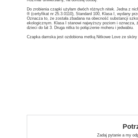
Do zrobienia czapki użyłam dwóch różnych nitek. Jedna z ni
® (certyfikat nr 25.3.0110), Standard 100, Klasa I, wydany p
Oznacza to, że została zbadana na obecność substancji szko
ekologicznym. Klasa I stanowi najwyższy poziom i oznacza, ż
dzieci do lat 3. Druga nitka to połączenie moheru i jedwabiu.
Czapka damska jest ozdobiona metką Nitkowe Love ze skóry e
Potr
Zadaj pytanie a my od