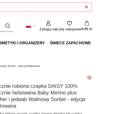
Zaloguj się
Listy zakupowe
0,00 zł
SMETYKI I ORGANIZERY
ŚWIECE ZAPACHOWE
owy Sorbet - edycja limitowana
cznie robiona czapka DAISY 100%
cznie farbowana Baby Merino plus
er i jedwab Malinowy Sorbet - edycja
itowana
ka robiona ręcznie, czapka zimowa damska lub czapka