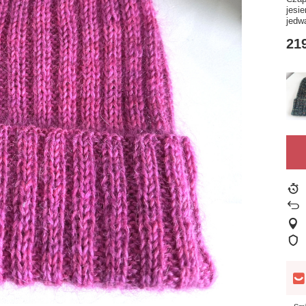
jesi
jedw
219