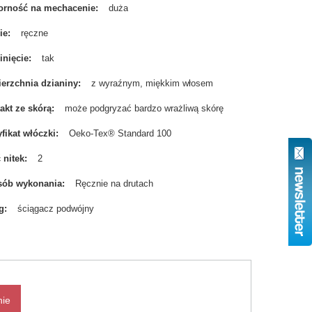
rność na mechacenie
duża
ie
ręczne
nięcie
tak
erzchnia dzianiny
z wyraźnym, miękkim włosem
akt ze skórą
może podgryzać bardzo wrażliwą skórę
yfikat włóczki
Oeko-Tex® Standard 100
ć nitek
2
sób wykonania
Ręcznie na drutach
g
ściągacz podwójny
nie