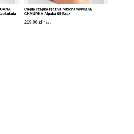
ORGANA
Ciepła czapka ręcznie robiona wywijana
Ręcznie ro
Czekolada
CHMURKA Alpaka 05 Brąz
CUKROWA Al
219,00 zł
219,00 zł
/
szt.
/