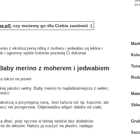
Smi
za
e.pl]
, czy możemy go dla Ciebie zamówić :)
Mar
eniu z ekskluzywną nitką z moheru i jedwabiu są lekkie i
ek i ogromny wybór kolorów pozwolą Ci dokonać
Kole
Tona
Baby merino z moherem i jedwabiem
Rodz
a także na jesień.
ej jakości wełny. Baby merino to najdelikatniejsza z wełen,
tności.
Mate
ością a przystępną ceną. Jest tańsza niż np. kaszmir, ale
Skła
lecz nie przegrzewa. Odprowadza wilgoć daleko od ciała,
ą dbać, prać ręcznie w letniej wodzie bez dodatków
Gru
ie do włosów. Należy ją suszyć na płasko, nadając
Sez