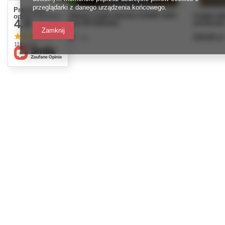
przeglądarki z danego urządzenia końcowego.
Prawdziwe
Ręcznie robiona czapka damska ASHER 100%
Czapka wy
opinie klientów
4.9
Wełna owcza 08 Rubinowy
ostrokrzew
/ 5.0
Zamknij
189,00 zł
219,00 zł
/
szt.
118 opinii
Zamówienia
Konto
Status zamówienia
Zarejestr
Śledzenie przesyłki
Koszyk
Chcę zareklamować produkt
Listy za
Chcę odstąpić od umowy
Lista za
Chcę wymienić produkt
Historia 
Kontakt
Moje rab