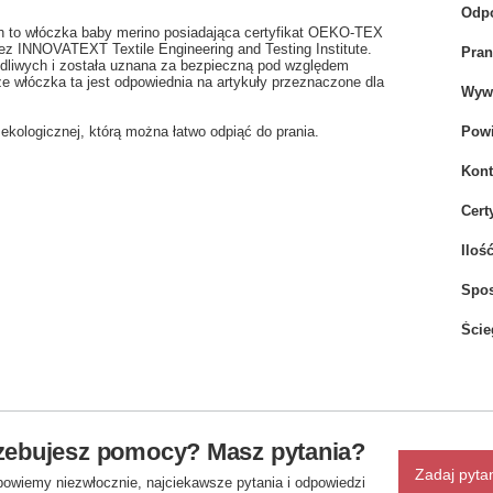
Odpo
ch to włóczka baby merino posiadająca certyfikat OEKO-TEX
rzez INNOVATEXT Textile Engineering and Testing Institute.
Pran
dliwych i została uznana za bezpieczną pod względem
e włóczka ta jest odpowiednia na artykuły przeznaczone dla
Wywi
kologicznej, którą można łatwo odpiąć do prania.
Powi
Kont
Cert
Iloś
Spo
Ście
zebujesz pomocy? Masz pytania?
Zadaj pyta
powiemy niezwłocznie, najciekawsze pytania i odpowiedzi