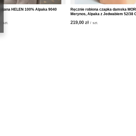
wijana HELEN 100% Alpaka 9040
Ręcznie robiona czapka damska M
Merynos, Alpaka z Jedwabiem 52/38 
219,00 zł
/
szt.
/
szt.
Informacje
uj się
O nas
Kontakt
kupowe
Regulamin
kupionych produktów
Polityka prywatności i cookies
transakcji
Program Lojalnościowy
aty