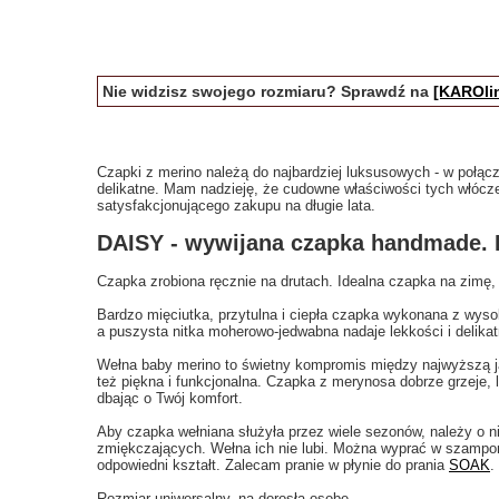
Nie widzisz swojego rozmiaru? Sprawdź na
[KAROlin
Czapki z merino należą do najbardziej luksusowych - w połącz
delikatne. Mam nadzieję, że cudowne właściwości tych włócz
satysfakcjonującego zakupu na długie lata.
DAISY - wywijana czapka handmade. 
Czapka zrobiona ręcznie na drutach. Idealna czapka na zimę, 
Bardzo mięciutka, przytulna i ciepła czapka wykonana z wysoki
a puszysta nitka moherowo-jedwabna nadaje lekkości i delika
Wełna baby merino to świetny kompromis między najwyższą jak
też piękna i funkcjonalna. Czapka z merynosa dobrze grzeje, 
dbając o Twój komfort.
Aby czapka wełniana służyła przez wiele sezonów, należy o ni
zmiękczających. Wełna ich nie lubi. Można wyprać w szampon
odpowiedni kształt. Zalecam pranie w płynie do prania
SOAK
.
Rozmiar uniwersalny, na dorosłą osobę.