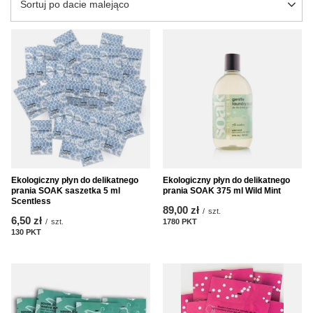
Zmień sortowanie
Sortuj po dacie malejąco
Ekologiczny płyn do delikatnego
Ekologiczny płyn do delikatnego
prania SOAK saszetka 5 ml
prania SOAK 375 ml Wild Mint
Scentless
89,00 zł
/
szt.
6,50 zł
/
szt.
1780
PKT
punktów
130
PKT
punktów