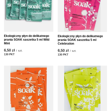
Ekologiczny płyn do delikatnego
Ekologiczny płyn do delikatnego
prania SOAK saszetka 5 ml Wild
prania SOAK saszetka 5 ml
Mint
Celebration
6,50 zł
6,50 zł
/
szt.
/
szt.
130
PKT
punktów
130
PKT
punktów