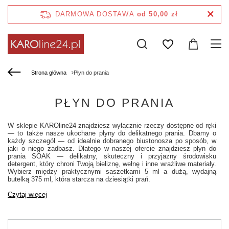
DARMOWA DOSTAWA
od 50,00 zł
Strona główna
Płyn do prania
PŁYN DO PRANIA
W sklepie KAROline24 znajdziesz wyłącznie rzeczy dostępne od ręki
— to także nasze ukochane płyny do delikatnego prania. Dbamy o
każdy szczegół — od idealnie dobranego biustonosza po sposób, w
jaki o niego zadbasz. Dlatego w naszej ofercie znajdziesz płyn do
prania SOAK — delikatny, skuteczny i przyjazny środowisku
detergent, który chroni Twoją bieliznę, wełnę i inne wrażliwe materiały.
Wybierz między praktycznymi saszetkami 5 ml a dużą, wydajną
butelką 375 ml, która starcza na dziesiątki prań.
Czytaj więcej