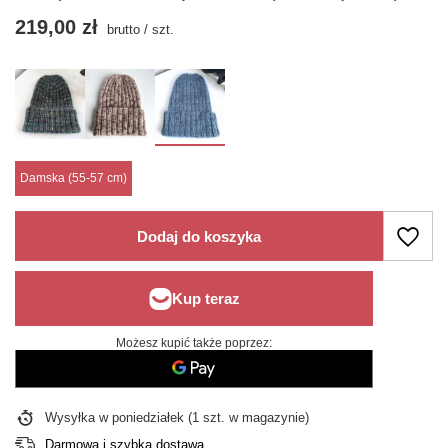
219,00 zł
brutto
/
szt.
Damska (55-57 cm)
Dodaj do koszyka
Możesz kupić także poprzez:
Wysyłka
w poniedziałek
(1 szt. w magazynie)
Darmowa i szybka dostawa