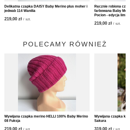
Delikatna czapka DAISY Baby Merino plus moher i
Ręcznie robiona cza
jedwab 114 Wanilia
farbowana Baby Meri
Pocion - edycja limit
219,00 zł
/
szt.
219,00 zł
/
szt.
POLECAMY RÓWNIEŻ
Wywijana czapka merino HELLI 100% Baby Merino
Wywijana czapka kas
08 Fuksja
Sakura
219,00 zł
319,00 zł
/
szt.
/
szt.