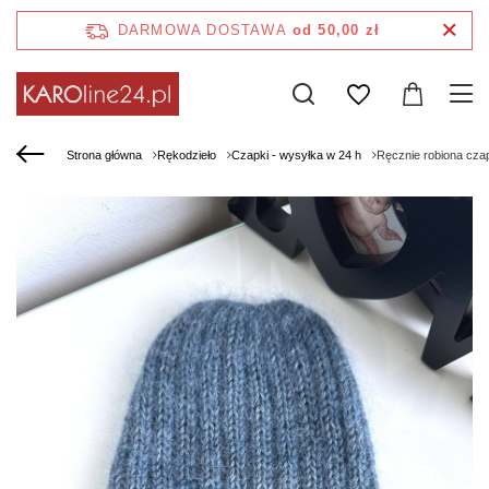
DARMOWA DOSTAWA
od 50,00 zł
Strona główna
Rękodzieło
Czapki - wysyłka w 24 h
Ręcznie robiona cza