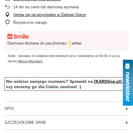
14
dni na zwrot lub darmową wymianę
Umów się na przymiarkę w Zielonej Górze
Bezpieczne zakupy
Darmowa dostawa do paczkomatu
Smile - dostawy ze sklepów internetowych przy zamówieniu od
50,00 zł
są za
darmo
Więcej informacji.
Nie widzisz swojego rozmiaru? Sprawdź na
[KAROline.pl]
,
czy możemy go dla Ciebie zamówić :)
OPIS
SZCZEGÓŁOWE DANE