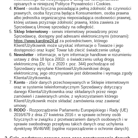
opisanych w niniejszej Polityce Prywatności i Cookies.
Klient
- osoba fizyczna posiadająca pełną zdolność do czynności
prawnych, osoba fizyczna będąca Konsumentem, osoba prawna
albo jednostka organizacyjna nieposiadająca osobowości prawnej,
której ustawa przyznaje zdolność prawną, która zawiera ze
Sprzedawcą Umowę sprzedaży na odległość.
Sklep Internetowy
- serwis internetowy prowadzony przez
Sprzedawcę, dostępny pod adresami elektronicznymi (stronami):
https://www.karoline24.pl
za pośrednictwem, którego
Klient/Użytkownik może uzyskać informacje o Towarze i jego
dostępności oraz kupić Towar lub zlecić świadczenie usługi.
Newsletter
- informacje, w tym informacje handlowe w rozumieniu
ustawy z dnia 18 lipca 2002r. o świadczeniu usług drogą
elektroniczną (Dz. U. z 2020 r. poz. 344) pochodzące od
Sprzedawcy wysyłane Klientowi/Użytkownikowi drogą
elektroniczną; jego otrzymywanie jest dobrowolne i wymaga zgody
Klienta/Użytkownika.
Konto
- zbiór danych przechowywanych w Sklepie internetowym
oraz w systemie teleinformatycznym Sprzedawcy dotyczący
danego Klienta/Użytkownika oraz składanych przez niego
zamówień i zawieranych umów, z wykorzystaniem którego
Klient/Użytkownik może składać zamówienia oraz zawierać
umowy.
RODO
- Rozporządzenie Parlamentu Europejskiego i Rady (UE)
2016/679 z dnia 27 kwietnia 2016 r. w sprawie ochrony osób
fizycznych w związku z przetwarzaniem danych osobowych i w
sprawie swobodnego przepływu takich danych oraz uchylenia
dyrektywy 95/46/WE (ogólne rozporządzenie o ochronie danych).