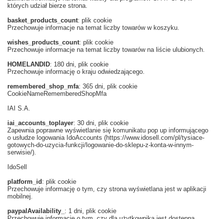
których udział bierze strona.
basket_products_count
: plik cookie
Przechowuje informacje na temat liczby towarów w koszyku.
wishes_products_count
: plik cookie
Przechowuje informacje na temat liczby towarów na liście ulubionych.
HOMELANDID
: 180 dni, plik cookie
Przechowuje informację o kraju odwiedzającego.
remembered_shop_mfa
: 365 dni, plik cookie
CookieNameRememberedShopMfa
IAI S.A.
iai_accounts_toplayer
: 30 dni, plik cookie
Zapewnia poprawne wyświetlanie się komunikatu pop up informującego
o usłudze logowania IdoAccounts (https://www.idosell.com/pl/tysiace-
gotowych-do-uzycia-funkcji/logowanie-do-sklepu-z-konta-w-innym-
serwisie/).
IdoSell
platform_id
: plik cookie
Przechowuje informację o tym, czy strona wyświetlana jest w aplikacji
mobilnej.
paypalAvailability_
: 1 dni, plik cookie
Przechowuje informację o tym, czy dla użytkownika jest dostępna