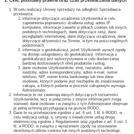
2. Cele, podstawy prawne oraz czas przetwarzania danych
W celu realizacji Umowy sprzedaży na odległość Sprzedawca
przetwarza:
informacje dotyczące urządzenia Użytkownika w celu
zapewnienia poprawności działania usług: adres IP
komputera, informacje zawarte w plikach cookies lub innych
podobnych technologiach, dane dotyczące sesji, dane
przeglądarki internetowej, dane dotyczące urządzenia, dane
dotyczące aktywności na Stronie, w tym na poszczególnych
podstronach;
informacje o geolokalizacji, jeżeli Użytkownik wyraził zgodę
na dostęp usługodawcy do geolokalizacji. Informacja o
geolokalizacji jest wykorzystywana w celu dostarczania
bardziej dostosowanych ofert produktów i usług;
dane osobowe Użytkowników: imię, nazwisko, adres
siedziby, adres korespondencyjny, adres e-mail, numer
telefonu, NIP, numer konta bankowego lub inne dane
osobowe, których podanie jest niezbędne do zrealizowania
zakupu, a których podania w procesie zakupowym wymaga
Administrator.
Informacje te nie zawierają danych dotyczących tożsamości
Użytkowników, lecz w połączeniu z innymi informacjami mogą
stanowić dane osobowe i w związku z tym Administrator obejmuje
je pełną ochroną przysługującą na gruncie RODO.
Dane te są przetwarzane zgodnie z art. 6 ust. 1 lit. b RODO, w
celu realizacji usługi, tj. umowy o świadczenie usług drogą
elektroniczną zgodnie z Regulaminem oraz zgodnie z art. 6 ust. 1
lit. a RODO, w związku z wyrażeniem zgody na stosowanie
określonych plików cookies lub innych podobnych technologii,