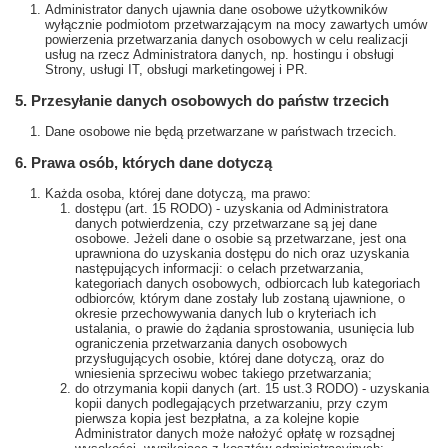
Administrator danych ujawnia dane osobowe użytkowników
wyłącznie podmiotom przetwarzającym na mocy zawartych umów
powierzenia przetwarzania danych osobowych w celu realizacji
usług na rzecz Administratora danych, np. hostingu i obsługi
Strony, usługi IT, obsługi marketingowej i PR.
5. Przesyłanie danych osobowych do państw trzecich
Dane osobowe nie będą przetwarzane w państwach trzecich.
6. Prawa osób, których dane dotyczą
Każda osoba, której dane dotyczą, ma prawo:
dostępu (art. 15 RODO) - uzyskania od Administratora
danych potwierdzenia, czy przetwarzane są jej dane
osobowe. Jeżeli dane o osobie są przetwarzane, jest ona
uprawniona do uzyskania dostępu do nich oraz uzyskania
następujących informacji: o celach przetwarzania,
kategoriach danych osobowych, odbiorcach lub kategoriach
odbiorców, którym dane zostały lub zostaną ujawnione, o
okresie przechowywania danych lub o kryteriach ich
ustalania, o prawie do żądania sprostowania, usunięcia lub
ograniczenia przetwarzania danych osobowych
przysługujących osobie, której dane dotyczą, oraz do
wniesienia sprzeciwu wobec takiego przetwarzania;
do otrzymania kopii danych (art. 15 ust.3 RODO) - uzyskania
kopii danych podlegających przetwarzaniu, przy czym
pierwsza kopia jest bezpłatna, a za kolejne kopie
Administrator danych może nałożyć opłatę w rozsądnej