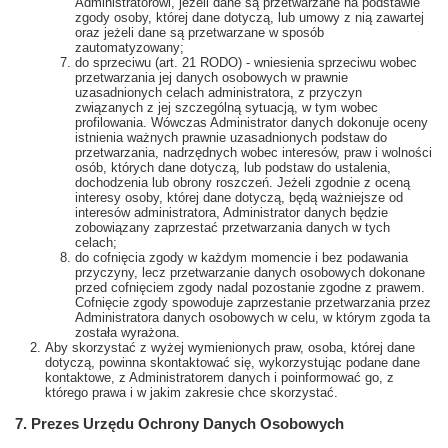
Administratorowi, jeżeli dane są przetwarzane na podstawie
zgody osoby, której dane dotyczą, lub umowy z nią zawartej
oraz jeżeli dane są przetwarzane w sposób
zautomatyzowany;
do sprzeciwu (art. 21 RODO) - wniesienia sprzeciwu wobec
przetwarzania jej danych osobowych w prawnie
uzasadnionych celach administratora, z przyczyn
związanych z jej szczególną sytuacją, w tym wobec
profilowania. Wówczas Administrator danych dokonuje oceny
istnienia ważnych prawnie uzasadnionych podstaw do
przetwarzania, nadrzędnych wobec interesów, praw i wolności
osób, których dane dotyczą, lub podstaw do ustalenia,
dochodzenia lub obrony roszczeń. Jeżeli zgodnie z oceną
interesy osoby, której dane dotyczą, będą ważniejsze od
interesów administratora, Administrator danych będzie
zobowiązany zaprzestać przetwarzania danych w tych
celach;
do cofnięcia zgody w każdym momencie i bez podawania
przyczyny, lecz przetwarzanie danych osobowych dokonane
przed cofnięciem zgody nadal pozostanie zgodne z prawem.
Cofnięcie zgody spowoduje zaprzestanie przetwarzania przez
Administratora danych osobowych w celu, w którym zgoda ta
została wyrażona.
Aby skorzystać z wyżej wymienionych praw, osoba, której dane
dotyczą, powinna skontaktować się, wykorzystując podane dane
kontaktowe, z Administratorem danych i poinformować go, z
którego prawa i w jakim zakresie chce skorzystać.
7. Prezes Urzędu Ochrony Danych Osobowych