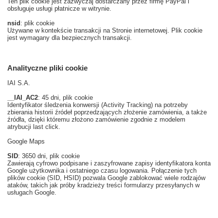
Ten plik cookie jest zazwyczaj dostarczany przez firmę PayPal i
obsługuje usługi płatnicze w witrynie.
nsid
: plik cookie
Używane w kontekście transakcji na Stronie internetowej. Plik cookie
jest wymagany dla bezpiecznych transakcji.
Analityczne pliki cookie
IAI S.A.
__IAI_AC2
: 45 dni, plik cookie
Identyfikator śledzenia konwersji (Activity Tracking) na potrzeby
zbierania historii źródeł poprzedzających złożenie zamówienia, a także
źródła, dzięki któremu złożono zamówienie zgodnie z modelem
atrybucji last click.
Google Maps
SID
: 3650 dni, plik cookie
Zawierają cyfrowo podpisane i zaszyfrowane zapisy identyfikatora konta
Google użytkownika i ostatniego czasu logowania. Połączenie tych
plików cookie (SID, HSID) pozwala Google zablokować wiele rodzajów
ataków, takich jak próby kradzieży treści formularzy przesyłanych w
usługach Google.