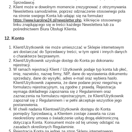
Sprzedawcę.
Klient może w dowolnym momencie zrezygnować z otrzymywania
Newslettera samodzielnie, poprzez odznaczenie stosownego pola
na stronie swojego Konta lub udając się na formularz
https://www.karoline24.pl/newsletter.php
, kliknięcie stosownego
linku znajdującego się w treści każdego Newslettera lub za
pośrednictwem Biura Obsługi Klienta.
12. Konto
Klient/Użytkownik nie może umieszczać w Sklepie internetowym
ani dostarczać do Sprzedawcy treści, w tym opinii i innych danych
o charakterze bezprawnym.
Klient/Użytkownik uzyskuje dostęp do Konta po dokonaniu
rejestracji.
W ramach rejestracji Klient / Użytkownik podaje typ konta lub płeć,
imię, nazwisko, nazwę firmy, NIP, dane do wystawienia dokumentu
sprzedaży, dane do wysyłki, adres e-mail oraz wybiera hasło.
Klient/Użytkownik zapewnia, że dane podane przez niego/nią w
formularzu rejestracyjnym, są zgodne z prawdą. Rejestracja
wymaga dokładnego zapoznania się z Regulaminem oraz
zaznaczenia na formularzu rejestracyjnym, że Klient/Użytkownik
zapoznał się z Regulaminem i w pełni akceptuje wszystkie jego
postanowienia.
W chwili nadania Klientowi/Użytkownik dostępu do Konta
pomiędzy Sprzedawcą, a Klientem zostaje zawarta na czas
nieokreślony umowa o świadczenie usług drogą elektroniczną
dotycząca Konta. Konsument może od tej umowy odstąpić na
zasadach określonych Regulaminie.
Rejestracja Konta na jednej ze stron Sklepu internetowego