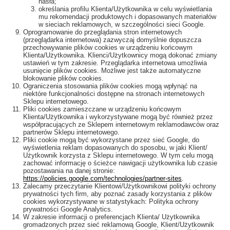
hasła;
określania profilu Klienta/Użytkownika w celu wyświetlania
mu rekomendacji produktowych i dopasowanych materiałów
w sieciach reklamowych, w szczególności sieci Google.
Oprogramowanie do przeglądania stron internetowych
(przeglądarka internetowa) zazwyczaj domyślnie dopuszcza
przechowywanie plików cookies w urządzeniu końcowym
Klienta/Użytkownika. Klienci/Użytkownicy mogą dokonać zmiany
ustawień w tym zakresie. Przeglądarka internetowa umożliwia
usunięcie plików cookies. Możliwe jest także automatyczne
blokowanie plików cookies.
Ograniczenia stosowania plików cookies mogą wpłynąć na
niektóre funkcjonalności dostępne na stronach internetowych
Sklepu internetowego.
Pliki cookies zamieszczane w urządzeniu końcowym
Klienta/Użytkownika i wykorzystywane mogą być również przez
współpracujących ze Sklepem internetowym reklamodawców oraz
partnerów Sklepu internetowego.
Pliki cookie mogą być wykorzystane przez sieć Google, do
wyświetlenia reklam dopasowanych do sposobu, w jaki Klient/
Użytkownik korzysta z Sklepu internetowego. W tym celu mogą
zachować informację o ścieżce nawigacji użytkownika lub czasie
pozostawania na danej stronie:
https://policies.google.com/technologies/partner-sites
.
Zalecamy przeczytanie Klientowi/Użytkownikowi polityki ochrony
prywatności tych firm, aby poznać zasady korzystania z plików
cookies wykorzystywane w statystykach: Polityka ochrony
prywatności Google Analytics.
W zakresie informacji o preferencjach Klienta/ Użytkownika
gromadzonych przez sieć reklamową Google, Klient/Użytkownik