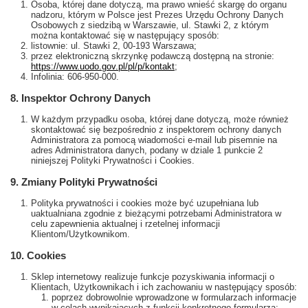
Osoba, której dane dotyczą, ma prawo wnieść skargę do organu
nadzoru, którym w Polsce jest Prezes Urzędu Ochrony Danych
Osobowych z siedzibą w Warszawie, ul. Stawki 2, z którym
można kontaktować się w następujący sposób:
listownie: ul. Stawki 2, 00-193 Warszawa;
przez elektroniczną skrzynkę podawczą dostępną na stronie:
https://www.uodo.gov.pl/pl/p/kontakt
;
Infolinia: 606-950-000.
8. Inspektor Ochrony Danych
W każdym przypadku osoba, której dane dotyczą, może również
skontaktować się bezpośrednio z inspektorem ochrony danych
Administratora za pomocą wiadomości e-mail lub pisemnie na
adres Administratora danych, podany w dziale 1 punkcie 2
niniejszej Polityki Prywatności i Cookies.
9. Zmiany Polityki Prywatności
Polityka prywatności i cookies może być uzupełniana lub
uaktualniana zgodnie z bieżącymi potrzebami Administratora w
celu zapewnienia aktualnej i rzetelnej informacji
Klientom/Użytkownikom.
10. Cookies
Sklep internetowy realizuje funkcje pozyskiwania informacji o
Klientach, Użytkownikach i ich zachowaniu w następujący sposób:
poprzez dobrowolnie wprowadzone w formularzach informacje
w celach wynikających z funkcji konkretnego formularza;