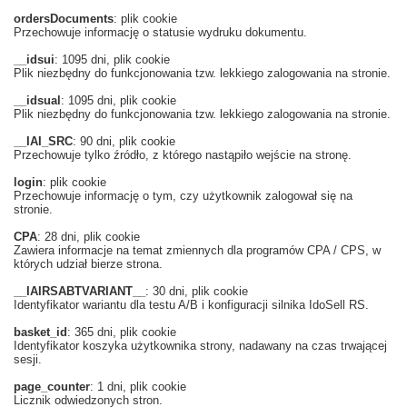
ordersDocuments
: plik cookie
Przechowuje informację o statusie wydruku dokumentu.
__idsui
: 1095 dni, plik cookie
Plik niezbędny do funkcjonowania tzw. lekkiego zalogowania na stronie.
__idsual
: 1095 dni, plik cookie
Plik niezbędny do funkcjonowania tzw. lekkiego zalogowania na stronie.
__IAI_SRC
: 90 dni, plik cookie
Przechowuje tylko źródło, z którego nastąpiło wejście na stronę.
login
: plik cookie
Przechowuje informację o tym, czy użytkownik zalogował się na
stronie.
CPA
: 28 dni, plik cookie
Zawiera informacje na temat zmiennych dla programów CPA / CPS, w
których udział bierze strona.
__IAIRSABTVARIANT__
: 30 dni, plik cookie
Identyfikator wariantu dla testu A/B i konfiguracji silnika IdoSell RS.
basket_id
: 365 dni, plik cookie
Identyfikator koszyka użytkownika strony, nadawany na czas trwającej
sesji.
page_counter
: 1 dni, plik cookie
Licznik odwiedzonych stron.