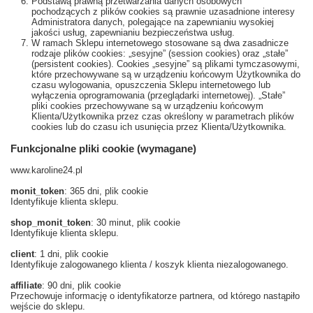
Podstawą prawną przetwarzania danych osobowych
pochodzących z plików cookies są prawnie uzasadnione interesy
Administratora danych, polegające na zapewnianiu wysokiej
jakości usług, zapewnianiu bezpieczeństwa usług.
W ramach Sklepu internetowego stosowane są dwa zasadnicze
rodzaje plików cookies: „sesyjne” (session cookies) oraz „stałe”
(persistent cookies). Cookies „sesyjne” są plikami tymczasowymi,
które przechowywane są w urządzeniu końcowym Użytkownika do
czasu wylogowania, opuszczenia Sklepu internetowego lub
wyłączenia oprogramowania (przeglądarki internetowej). „Stałe”
pliki cookies przechowywane są w urządzeniu końcowym
Klienta/Użytkownika przez czas określony w parametrach plików
cookies lub do czasu ich usunięcia przez Klienta/Użytkownika.
Funkcjonalne pliki cookie (wymagane)
www.karoline24.pl
monit_token
: 365 dni, plik cookie
Identyfikuje klienta sklepu.
shop_monit_token
: 30 minut, plik cookie
Identyfikuje klienta sklepu.
client
: 1 dni, plik cookie
Identyfikuje zalogowanego klienta / koszyk klienta niezalogowanego.
affiliate
: 90 dni, plik cookie
Przechowuje informację o identyfikatorze partnera, od którego nastąpiło
wejście do sklepu.