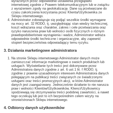
wyrażonych przez odpowiednie ustawienia przeglądarki
internetowej zgodnie z Prawem telekomunikacyjnym lub w związku
z wyrażeniem zgody na geolokalizację. Dane są przetwarzane do
czasu zakończenia korzystania przez Klienta/Użytkownika ze
Sklepu internetowego.
Administrator zobowiązuje się podjąć wszelkie środki wymagane
na mocy art. 32 RODO, tj, uwzględniając stan wiedzy technicznej,
koszt wdrażania oraz charakter, zakres i cele przetwarzania oraz
ryzyko naruszenia praw lub wolności osób fizycznych o różnym
prawdopodobieństwie wystąpienia i wadze, Administrator wdraża
odpowiednie środki techniczne i organizacyjne, aby zapewnić
stopień bezpieczeństwa odpowiadający temu ryzyku.
3. Działania marketingowe administratora
Na stronie Sklepu internetowego Administrator danych może
zamieszczać informacje marketingowe o swoich produktach lub
usługach. Wyświetlanie tych treści jest dokonywane przez
Administratora danych zgodnie z art. 6 ust.1 lit. f RODO, tj.
zgodnie z prawnie uzasadnionym interesem Administratora danych
polegającym na publikacji treści związanych ze świadczonymi
usługami oraz treści promocyjnych akcji, w które Administrator
danych jest zaangażowany. Jednocześnie działanie to nie narusza
praw i wolności Klientów/Użytkowników, Klienci/Użytkownicy
spodziewają się otrzymywania treści podobnej zawartości, a nawet
tego oczekują lub jest to ich bezpośrednim celem wizyty na
stronie/stronach Sklepu internetowego.
4. Odbiorcy danych użytkowników