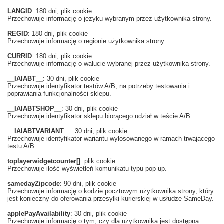
LANGID
: 180 dni, plik cookie
Przechowuje informację o języku wybranym przez użytkownika strony.
REGID
: 180 dni, plik cookie
Przechowuje informację o regionie użytkownika strony.
CURRID
: 180 dni, plik cookie
Przechowuje informację o walucie wybranej przez użytkownika strony.
__IAIABT__
: 30 dni, plik cookie
Przechowuje identyfikator testów A/B, na potrzeby testowania i
poprawiania funkcjonalności sklepu.
__IAIABTSHOP__
: 30 dni, plik cookie
Przechowuje identyfikator sklepu biorącego udział w teście A/B.
__IAIABTVARIANT__
: 30 dni, plik cookie
Przechowuje identyfikator wariantu wylosowanego w ramach trwającego
testu A/B.
toplayerwidgetcounter[]
: plik cookie
Przechowuje ilość wyświetleń komunikatu typu pop up.
samedayZipcode
: 90 dni, plik cookie
Przechowuje informację o kodzie pocztowym użytkownika strony, który
jest konieczny do oferowania przesyłki kurierskiej w usłudze SameDay.
applePayAvailability
: 30 dni, plik cookie
Przechowuje informację o tym, czy dla użytkownika jest dostępna