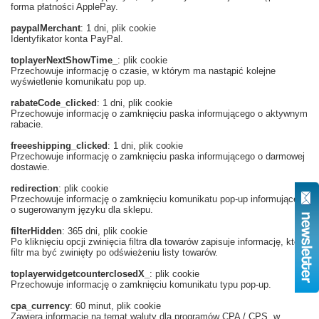
forma płatności ApplePay.
paypalMerchant
: 1 dni, plik cookie
Identyfikator konta PayPal.
toplayerNextShowTime_
: plik cookie
Przechowuje informację o czasie, w którym ma nastąpić kolejne
wyświetlenie komunikatu pop up.
rabateCode_clicked
: 1 dni, plik cookie
Przechowuje informację o zamknięciu paska informującego o aktywnym
rabacie.
freeeshipping_clicked
: 1 dni, plik cookie
Przechowuje informację o zamknięciu paska informującego o darmowej
dostawie.
redirection
: plik cookie
Przechowuje informację o zamknięciu komunikatu pop-up informującego
o sugerowanym języku dla sklepu.
filterHidden
: 365 dni, plik cookie
Po kliknięciu opcji zwinięcia filtra dla towarów zapisuje informację, który
filtr ma być zwinięty po odświeżeniu listy towarów.
toplayerwidgetcounterclosedX_
: plik cookie
Przechowuje informację o zamknięciu komunikatu typu pop-up.
cpa_currency
: 60 minut, plik cookie
Zawiera informacje na temat waluty dla programów CPA / CPS, w