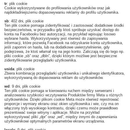
tr
: plik cookie
Cookie wykorzystywane do profilowania użytkowników oraz jak
najdokładniejszemu dopasowywaniu reklamy do profilu użytkownika.
sb
: 402 dni, plik cookie
Ten plik cookie pomaga zidentyfikować i zastosować dodatkowe środki
bezpieczeństwa, w przypadku gdy ktoś spróbuje uzyskać dostęp do
konta na Facebooku bez autoryzacji, na przykład wpisując losowo
wybrane hasła. Wykorzystywany jest również do zapisywania
informacji, które pozwolą Facebook na odzyskanie konta użytkownika,
jeśli zapomni on hasła, lub na dodatkowe uwierzytelnienie, gdy
podejrzewa, że ktoś włamał się na jego konto. Zaliczają się do tego np.
pliki cookie „sb” oraz „dbln”, dzięki którym możliwe jest bezpieczne
zidentyfikowanie przeglądarki użytkownika.
usida
: plik cookie
Zbiera kombinację przeglądarki użytkownika i unikalnego identyfikatora,
wykorzystywaną do dopasowania reklam do użytkowników.
wd
: 9 dni, plik cookie
Ten plik cookie pomaga w kierowaniu ruchem między serwerami i
analizowaniu szybkości wczytywania Produktów firmy Meta u różnych
użytkowników. Dzięki plikom cookie Meta może również rejestrować
proporcje i wymiary ekranu oraz okien użytkownika i wie, czy ma on
włączony tryb wysokiego kontrastu, dzięki czemu może prawidłowo
prezentować swoje witryny i aplikacje. Może na przykład
wykorzystywać pliki „dpr” oraz „wd”, między innymi do zapewniania
użytkownikowi optymalnych parametrów ekranu urządzenia.
locale
: 9 dni, plik cookie