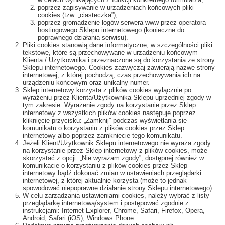
poprzez zapisywanie w urządzeniach końcowych pliki
cookies (tzw. „ciasteczka”);
poprzez gromadzenie logów serwera www przez operatora
hostingowego Sklepu internetowego (konieczne do
poprawnego działania serwisu).
Pliki cookies stanowią dane informatyczne, w szczególności pliki
tekstowe, które są przechowywane w urządzeniu końcowym
Klienta / Użytkownika i przeznaczone są do korzystania ze strony
Sklepu internetowego. Cookies zazwyczaj zawierają nazwę strony
internetowej, z której pochodzą, czas przechowywania ich na
urządzeniu końcowym oraz unikalny numer.
Sklep internetowy korzysta z plików cookies wyłącznie po
wyrażeniu przez Klienta/Użytkownika Sklepu uprzedniej zgody w
tym zakresie. Wyrażenie zgody na korzystanie przez Sklep
internetowy z wszystkich plików cookies następuje poprzez
kliknięcie przycisku: „Zamknij” podczas wyświetlania się
komunikatu o korzystaniu z plików cookies przez Sklep
internetowy albo poprzez zamknięcie tego komunikatu.
Jeżeli Klient/Użytkownik Sklepu internetowego nie wyraża zgody
na korzystanie przez Sklep internetowy z plików cookies, może
skorzystać z opcji: „Nie wyrażam zgody”, dostępnej również w
komunikacie o korzystaniu z plików cookies przez Sklep
internetowy bądź dokonać zmian w ustawieniach przeglądarki
internetowej, z której aktualnie korzysta (może to jednak
spowodować niepoprawne działanie strony Sklepu internetowego).
W celu zarządzania ustawieniami cookies, należy wybrać z listy
przeglądarkę internetową/system i postępować zgodnie z
instrukcjami: Internet Explorer, Chrome, Safari, Firefox, Opera,
Android, Safari (iOS), Windows Phone.