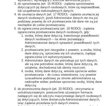
wysokości, wynikającą z kosztów administracyjnych;
do sprostowania (art. 16 RODO) - żądania sprostowania
dotyczących jej danych osobowych, które są nieprawidłowe,
lub uzupełnienia niekompletnych danych;
do usunięcia danych (art. 17 RODO) - żądania usunięcia jej
danych osobowych, jeżeli Administrator danych nie ma już
podstawy prawnej do ich przetwarzania lub dane nie są już
niezbędne do celów przetwarzania;
do ograniczenia przetwarzania (art. 18 RODO) - żądania
ograniczenia przetwarzania danych osobowych, gdy:
osoba, której dane dotyczą, kwestionuje prawidłowość
danych osobowych – na okres pozwalający
Administratorowi danych sprawdzić prawidłowość tych
danych,
przetwarzanie jest niezgodne z prawem, a osoba, której
dane dotyczą, sprzeciwia się ich usunięciu, żądając
ograniczenia ich wykorzystywania,
Administrator danych nie potrzebuje już tych danych,
ale są one potrzebne osobie, której dane dotyczą, do
ustalenia, dochodzenia lub obrony roszczeń,
osoba, której dane dotyczą, wniosła sprzeciw wobec
przetwarzania – do czasu stwierdzenia, czy prawnie
uzasadnione podstawy po stronie administratora są
nadrzędne wobec podstaw sprzeciwu osoby, której dane
dotyczą;
do przenoszenia danych (art. 20 RODO) - otrzymania w
ustrukturyzowanym, powszechnie używanym formacie
nadającym się do odczytu maszynowego danych osobowych
jej dotyczących, które dostarczyła Administratorowi danych,
oraz żądania przesłania tych danych innemu