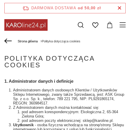
DARMOWA DOSTAWA
od 50,00 zł
Strona główna
Polityka dotycząca cookies
POLITYKA DOTYCZĄCA
COOKIES
1. Administrator danych i definicje
Administratorem danych osobowych Klientów / Użytkowników
Sklepu Internetowego, zwany także Sprzedawcą, jest: ASK Group
Sp. z o.o. Sp. k., telefon: 789 221 795, NIP: PL9291865174,
REGON: 360984517.
Z Administratorem danych można kontaktować się:
pod adresem korespondencyjnym: Ekologiczna 2, 65-364
Zielona Góra;
pod adresem poczty elektronicznej: sklep@karoline.pl.
Użytkownik
- osoba fizyczna wchodząca na stronę/strony Sklepu
internetowego lub korzystająca z usług lub funkcjonalności