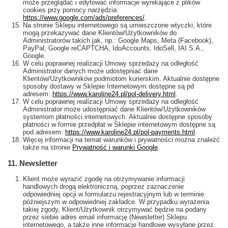
może przeglądać i edytować informacje wynikające z plików
cookies przy pomocy narzędzia:
https://www.google.com/ads/preferences/
.
Na stronie Sklepu internetowego są umieszczone wtyczki, które
mogą przekazywać dane Klientów/Użytkowników do
Administratorów takich jak, np.: Google Maps, Meta (Facebook),
PayPal, Google reCAPTCHA, IdoAccounts, IdoSell, IAI S.A.,
Google.
W celu poprawnej realizacji Umowy sprzedaży na odległość
Administrator danych może udostępniać dane
Klientów/Użytkowników podmiotom kurierskim. Aktualnie dostępne
sposoby dostawy w Sklepie Internetowym dostępne są pd
adresem:
https://www.karoline24.pl/pol-delivery.html
.
W celu poprawnej realizacji Umowy sprzedaży na odległość
Administrator może udostępniać dane Klientów/Użytkowników
systemom płatności internetowych. Aktualnie dostępne sposoby
płatności w formie przedpłat w Sklepie internetowym dostępne są
pod adresem:
https://www.karoline24.pl/pol-payments.html
.
Więcej informacji na temat warunków i prywatności można znaleźć
także na stronie
Prywatność i warunki Google
.
11. Newsletter
Klient może wyrazić zgodę na otrzymywanie informacji
handlowych drogą elektroniczną, poprzez zaznaczenie
odpowiedniej opcji w formularzu rejestracyjnym lub w terminie
późniejszym w odpowiedniej zakładce. W przypadku wyrażenia
takiej zgody, Klient/Użytkownik otrzymywać będzie na podany
przez siebie adres email informację (Newsletter) Sklepu
internetowego, a także inne informacje handlowe wysyłane przez