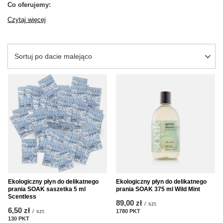
Co oferujemy:
Czytaj więcej
Zmień sortowanie
Sortuj po dacie malejąco
Ekologiczny płyn do delikatnego
Ekologiczny płyn do delikatnego
prania SOAK saszetka 5 ml
prania SOAK 375 ml Wild Mint
Scentless
89,00 zł
/
szt.
6,50 zł
/
szt.
1780
PKT
punktów
130
PKT
punktów