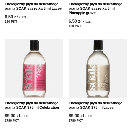
Ekologiczny płyn do delikatnego
Ekologiczny płyn do delikatnego
prania SOAK saszetka 5 ml Lacey
prania SOAK saszetka 5 ml
Pineapple grove
6,50 zł
/
szt.
6,50 zł
130
PKT
punktów
/
szt.
130
PKT
punktów
Ekologiczny płyn do delikatnego
Ekologiczny płyn do delikatnego
prania SOAK 375 ml Celebration
prania SOAK 375 ml Lacey
89,00 zł
89,00 zł
/
szt.
/
szt.
1780
PKT
punktów
1780
PKT
punktów