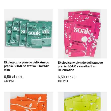
Ekologiczny płyn do delikatnego
Ekologiczny płyn do delikatnego
prania SOAK saszetka 5 ml Wild
prania SOAK saszetka 5 ml
Mint
Celebration
6,50 zł
6,50 zł
/
szt.
/
szt.
130
PKT
punktów
130
PKT
punktów