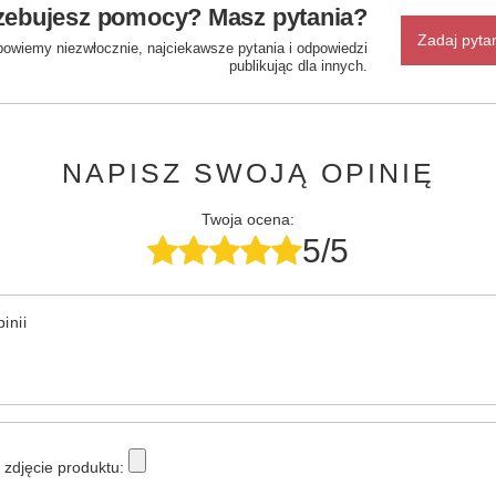
zebujesz pomocy? Masz pytania?
Zadaj pyta
powiemy niezwłocznie, najciekawsze pytania i odpowiedzi
publikując dla innych.
NAPISZ SWOJĄ OPINIĘ
Twoja ocena:
5/5
inii
zdjęcie produktu: