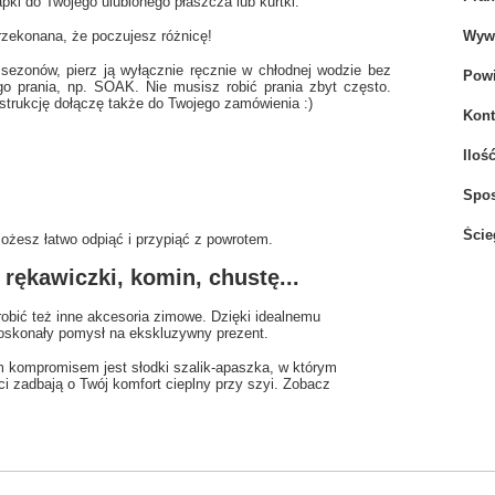
ki do Twojego ulubionego płaszcza lub kurtki.
rzekonana, że poczujesz różnicę!
Wywi
ezonów, pierz ją wyłącznie ręcznie w chłodnej wodzie bez
Powi
o prania, np. SOAK. Nie musisz robić prania zbyt często.
nstrukcję dołączę także do Twojego zamówienia :)
Kont
Iloś
Spo
Ście
ożesz łatwo odpiąć i przypiąć z powrotem.
ękawiczki, komin, chustę...
robić też inne akcesoria zimowe. Dzięki idealnemu
oskonały pomysł na ekskluzywny prezent.
m kompromisem jest słodki szalik-apaszka, w którym
ści zadbają o Twój komfort cieplny przy szyi. Zobacz