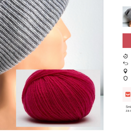
Smi
za