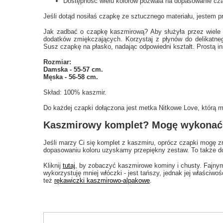
Dostępność wielu kolorów pozwala na dopasowanie czap
Jeśli dotąd nosiłaś czapkę ze sztucznego materiału, jestem p
Jak zadbać o czapkę kaszmirową? Aby służyła przez wiele s
dodatków zmiękczających. Korzystaj z płynów do delikatneg
Susz czapkę na płasko, nadając odpowiedni kształt. Prostą i
Rozmiar:
Damska - 55-57 cm.
Męska - 56-58 cm.
Skład: 100% kaszmir.
Do każdej czapki dołączona jest metka Nitkowe Love, którą m
Kaszmirowy komplet? Mogę wykonać r
Jeśli marzy Ci się komplet z kaszmiru, oprócz czapki mogę z
dopasowaniu koloru uzyskamy przepiękny zestaw. To także d
Kliknij
tutaj
, by zobaczyć kaszmirowe kominy i chusty. Fajny
wykorzystuję mniej włóczki - jest tańszy, jednak jej właściwo
też
rękawiczki kaszmirowo-alpakowe
.