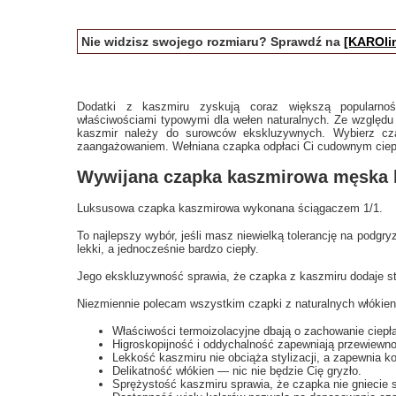
Nie widzisz swojego rozmiaru? Sprawdź na
[KAROlin
Dodatki z kaszmiru zyskują coraz większą popularno
właściwościami typowymi dla wełen naturalnych. Ze względu
kaszmir należy do surowców ekskluzywnych. Wybierz cza
zaangażowaniem. Wełniana czapka odpłaci Ci cudownym ciep
Wywijana czapka kaszmirowa męska 
Luksusowa czapka kaszmirowa
wykonana ściągaczem 1/1.
To najlepszy wybór, jeśli masz niewielką tolerancję na podgryz
lekki, a jednocześnie bardzo ciepły.
Jego ekskluzywność sprawia, że czapka z kaszmiru dodaje sty
Niezmiennie polecam wszystkim czapki z naturalnych włókien 
Właściwości termoizolacyjne dbają o zachowanie ciepła 
Higroskopijność i oddychalność zapewniają przewiewno
Lekkość kaszmiru nie obciąża stylizacji, a zapewnia ko
Delikatność włókien — nic nie będzie Cię gryzło.
Sprężystość kaszmiru sprawia, że czapka nie gniecie s