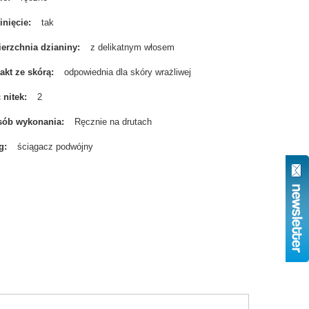
nięcie
tak
erzchnia dzianiny
z delikatnym włosem
akt ze skórą
odpowiednia dla skóry wrażliwej
ć nitek
2
sób wykonania
Ręcznie na drutach
g
ściągacz podwójny