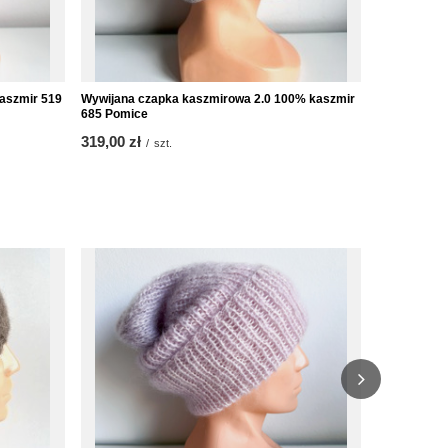
aszmir 519
Wywijana czapka kaszmirowa 2.0 100% kaszmir
Słodki szali
685 Pomice
662 Marilyn
319,00 zł
229,00 zł
/
szt.
/