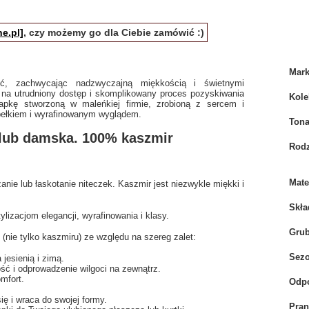
e.pl]
, czy możemy go dla Ciebie zamówić :)
Mar
ść, zachwycając nadzwyczajną miękkością i świetnymi
 na utrudniony dostęp i skomplikowany proces pozyskiwania
Kole
pkę stworzoną w maleńkiej firmie, zrobioną z sercem i
ełkiem i wyrafinowanym wyglądem.
Tona
lub damska. 100% kaszmir
Rodz
Mate
anie lub łaskotanie niteczek. Kaszmir jest niezwykle miękki i
Skła
lizacjom elegancji, wyrafinowania i klasy.
Gru
(nie tylko kaszmiru) ze względu na szereg zalet:
Sez
jesienią i zimą.
ść i odprowadzenie wilgoci na zewnątrz.
mfort.
Odpo
ię i wraca do swojej formy.
Pran