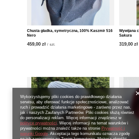
Chusta gładka, symetryczna, 100% Kaszmir 516
Wywijana c
Nero
Sakura
459,00 zł
319,00 zł
/
szt.
Wykorzystujemy pliki cookies do prawidłowego działania
serwisu, aby oferować funkcje społecznościowe, analizować
ruch i prowadzić działania marketingowe - zarówno przez nas,
jak i naszych Zaufanych Partnerów. Pliki cookies służą również
do personalizacji reklam. Więcej informacji znajdziesz w
polityce prywatności
. Więcej informacji na temat warunków i
prywatności można znaleźć także na stronie
Prywatność i
warunki Google
. Akceptacja tego komunikatu oznacza zgodę
na ich zapisywanie na Twoim komputerze. Możesz określić