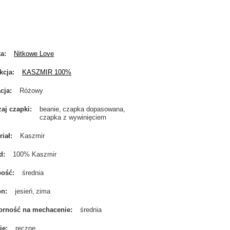
ka
Nitkowe Love
kcja
KASZMIR 100%
cja
Różowy
aj czapki
beanie
czapka dopasowana
czapka z wywinięciem
riał
Kaszmir
d
100% Kaszmir
bość
średnia
on
jesień
zima
rność na mechacenie
średnia
ie
ręczne