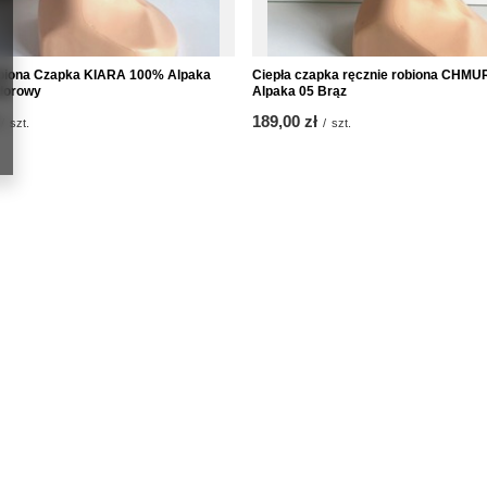
biona Czapka KIARA 100% Alpaka
Ciepła czapka ręcznie robiona CHM
dorowy
Alpaka 05 Brąz
189,00 zł
/
szt.
/
szt.
Informacje
uj się
O nas
Kontakt
kupowe
Regulamin
kupionych produktów
Polityka prywatności i cookies
transakcji
Program Lojalnościowy