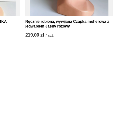
URKA
Ręcznie robiona, wywijana Czapka moherowa z
Czapka wyw
jedwabiem Jasny różowy
pszeniczny
219,00 zł
219,00 zł
/
szt.
/