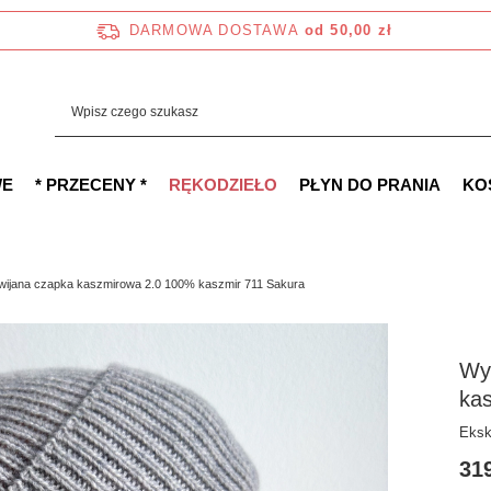
DARMOWA DOSTAWA
od 50,00 zł
WE
* PRZECENY *
RĘKODZIEŁO
PŁYN DO PRANIA
KO
ijana czapka kaszmirowa 2.0 100% kaszmir 711 Sakura
Wy
ka
Eksk
319