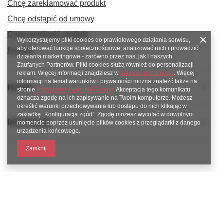
Chcę zareklamować produkt
Chcę odstąpić od umowy
Chcę wymienić produkt
Wykorzystujemy pliki cookies do prawidłowego działania serwisu,
aby oferować funkcje społecznościowe, analizować ruch i prowadzić
Kontakt
działania marketingowe - zarówno przez nas, jak i naszych
Zaufanych Partnerów. Pliki cookies służą również do personalizacji
reklam. Więcej informacji znajdziesz w
polityce prywatności
. Więcej
informacji na temat warunków i prywatności można znaleźć także na
Konto
stronie
Prywatność i warunki Google
. Akceptacja tego komunikatu
oznacza zgodę na ich zapisywanie na Twoim komputerze. Możesz
określić warunki przechowywania lub dostępu do nich klikając w
zakładkę „Konfiguracja zgód”. Zgodę możesz wycofać w dowolnym
Informacje
momencie poprzez usunięcie plików cookies z przeglądarki z danego
urządzenia końcowego.
Zamknij
789 221 795
www.facebook.com/KAROlineZielonaGora
sklep@karoline.pl
KAROline24
,
Ekologiczna 2
,
65-364
Zielona Góra