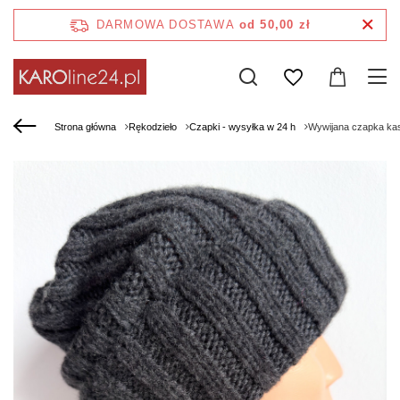
DARMOWA DOSTAWA
od 50,00 zł
Strona główna
Rękodzieło
Czapki - wysyłka w 24 h
Wywijana czapka kas