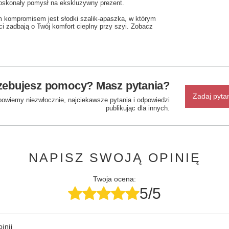
oskonały pomysł na ekskluzywny prezent.
m kompromisem jest słodki szalik-apaszka, w którym
ści zadbają o Twój komfort cieplny przy szyi. Zobacz
zebujesz pomocy? Masz pytania?
Zadaj pyta
powiemy niezwłocznie, najciekawsze pytania i odpowiedzi
publikując dla innych.
NAPISZ SWOJĄ OPINIĘ
Twoja ocena:
5/5
inii