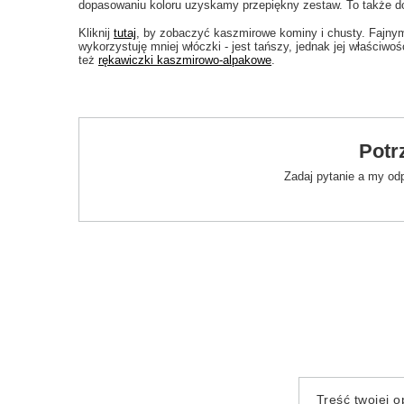
dopasowaniu koloru uzyskamy przepiękny zestaw. To także d
Kliknij
tutaj
, by zobaczyć kaszmirowe kominy i chusty. Fajny
wykorzystuję mniej włóczki - jest tańszy, jednak jej właściwo
też
rękawiczki kaszmirowo-alpakowe
.
Potr
Zadaj pytanie a my od
Treść twojej op