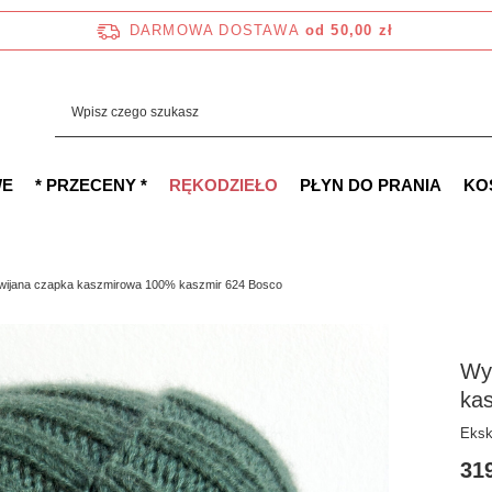
DARMOWA DOSTAWA
od 50,00 zł
WE
* PRZECENY *
RĘKODZIEŁO
PŁYN DO PRANIA
KO
ijana czapka kaszmirowa 100% kaszmir 624 Bosco
Wy
ka
Eksk
319