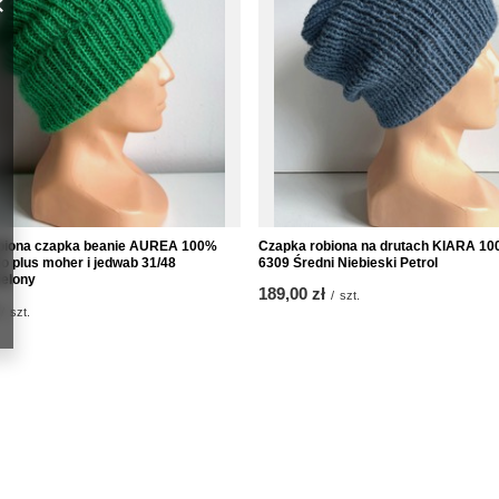
obiona czapka beanie AUREA 100%
Czapka robiona na drutach KIARA 10
o plus moher i jedwab 31/48
6309 Średni Niebieski Petrol
elony
189,00 zł
/
szt.
/
szt.
Informacje