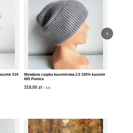
aszmir 519
Wywijana czapka kaszmirowa 2.0 100% kaszmir
Chusta gład
685 Pomice
Nero
319,00 zł
459,00 zł
/
szt.
/