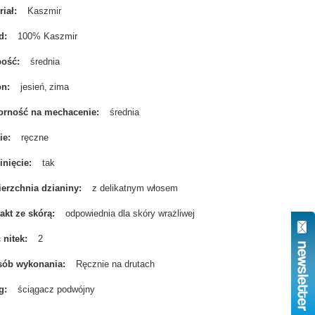
riał
Kaszmir
d
100% Kaszmir
bość
średnia
on
jesień
zima
rność na mechacenie
średnia
ie
ręczne
nięcie
tak
erzchnia dzianiny
z delikatnym włosem
akt ze skórą
odpowiednia dla skóry wrażliwej
ć nitek
2
sób wykonania
Ręcznie na drutach
g
ściągacz podwójny