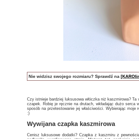
Nie widzisz swojego rozmiaru? Sprawdź na
[KAROlin
Czy istnieje bardziej luksusowa włóczka niż kaszmirowa? Ta w
czapek. Robię je ręcznie na drutach, wkładając dużo serca w
sposób na przetestowanie jej właściwości. Wybierając moje r
:)
Wywijana czapka kaszmirowa
Cenisz luksusowe dodatki? Czapka z kaszmiru z pewnością 