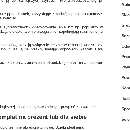
ć ją do luźniejszych stylizacji. Nie zawiedziesz się jej
Mate
uję ją na drutach, korzystając z podwójnej nitki kaszmirowej
Skła
a świecie!
Gru
z syntetycznych? Zdecydowanie lepiej niż np. popularny w
bają o ciepło, ale nie przegrzanie. Zapobiegają nadmiernemu
Sez
 sezonów, pierz ją wyłącznie ręcznie w chłodnej wodzie bez
Odpo
to. Susz ją na płasko, nadając odpowiedni kształt. Całą
Pran
nać czapkę na zamówienie. Skontaktuj się ze mną - upewnij
Wywi
Powi
Kont
Iloś
gicznej - możesz ją łatwo odpiąć i przypiąć z powrotem.
Spo
mplet na prezent lub dla siebie
Ście
robić też inne akcesoria zimowe. Dzięki idealnemu