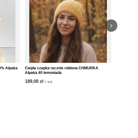
0% Alpaka
Ciepła czapka ręcznie robiona CHMURKA
Ręcznie rob
Alpaka 40 lemoniada
2915 Pomar
189,00 zł
189,00 zł
/
szt.
/