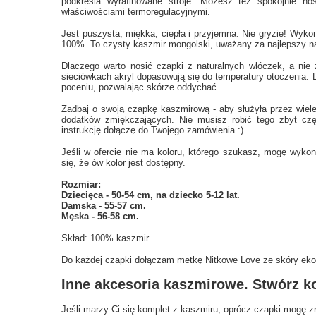
podkreśla wyrafinowane stroje. Możesz też spokojnie nosi
właściwościami termoregulacyjnymi.
Jest puszysta, miękka, ciepła i przyjemna. Nie gryzie! Wykon
100%. To czysty kaszmir mongolski, uważany za najlepszy n
Dlaczego warto nosić czapki z naturalnych włóczek, a nie 
sieciówkach akryl dopasowują się do temperatury otoczenia. D
poceniu, pozwalając skórze oddychać.
Zadbaj o swoją czapkę kaszmirową - aby służyła przez wiele
dodatków zmiękczających. Nie musisz robić tego zbyt częs
instrukcję dołączę do Twojego zamówienia :)
Jeśli w ofercie nie ma koloru, którego szukasz, mogę wyko
się, że ów kolor jest dostępny.
Rozmiar:
Dziecięca - 50-54 cm, na dziecko 5-12 lat.
Damska - 55-57 cm.
Męska - 56-58 cm.
Skład: 100% kaszmir.
Do każdej czapki dołączam metkę Nitkowe Love ze skóry ekolo
Inne akcesoria kaszmirowe. Stwórz ko
Jeśli marzy Ci się komplet z kaszmiru, oprócz czapki mogę z