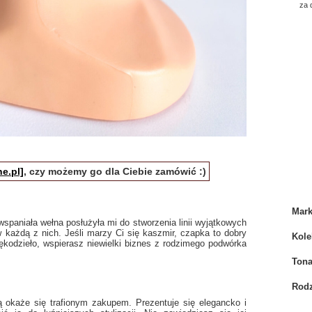
za
e.pl]
, czy możemy go dla Ciebie zamówić :)
Mar
spaniała wełna posłużyła mi do stworzenia linii wyjątkowych
 każdą z nich. Jeśli marzy Ci się kaszmir, czapka to dobry
Kole
ękodzieło, wspierasz niewielki biznes z rodzimego podwórka
Tona
Rodz
okaże się trafionym zakupem. Prezentuje się elegancko i