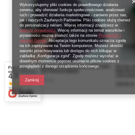
Wykorzystujemy pliki cookies do prawidłowego działania
serwisu, aby oferować funkcje społecznościowe, analizować
ruch i prowadzić działania marketingowe - zarówno przez nas,
jak i naszych Zaufanych Partnerów. Pliki cookies służą również
do personalizacji reklam. Więcej informacji znajdziesz w
polityce prywatności
. Więcej informacji na temat warunków i
prywatności można znaleźć także na stronie
Prywatność i
warunki Google
. Akceptacja tego komunikatu oznacza zgodę
na ich zapisywanie na Twoim komputerze. Możesz określić
warunki przechowywania lub dostępu do nich klikając w
zakładkę „Konfiguracja zgód”. Zgodę możesz wycofać w
dowolnym momencie poprzez usunięcie plików cookies z
przeglądarki z danego urządzenia końcowego.
Czapka wywijana zrobiona ręcznie LAURIN 100%
Ręcznie r
Prawdziwe
Alpaka 9023 Fioletowa Mgiełka
Baby Merin
opinie klientów
4.9
Jaskrawozi
/ 5.0
219,00 zł
Zamknij
/
szt.
219,00 zł
117 opinii
Zamówienia
Konto