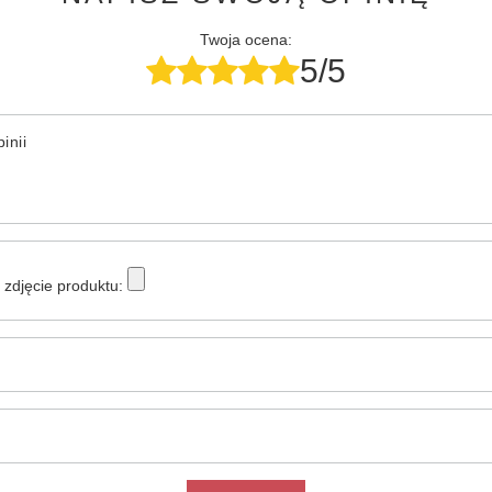
Twoja ocena:
5/5
inii
zdjęcie produktu: