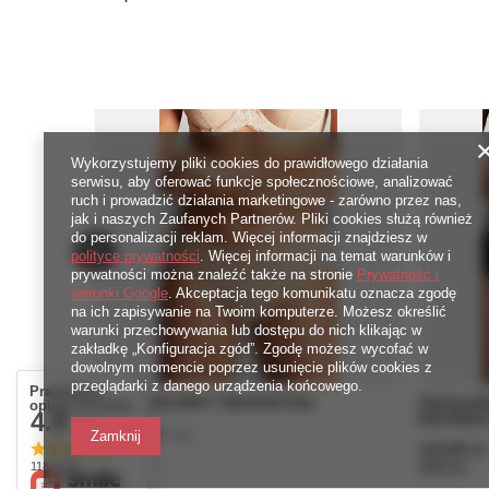
Wykorzystujemy pliki cookies do prawidłowego działania
serwisu, aby oferować funkcje społecznościowe, analizować
ruch i prowadzić działania marketingowe - zarówno przez nas,
jak i naszych Zaufanych Partnerów. Pliki cookies służą również
do personalizacji reklam. Więcej informacji znajdziesz w
polityce prywatności
. Więcej informacji na temat warunków i
prywatności można znaleźć także na stronie
Prywatność i
warunki Google
. Akceptacja tego komunikatu oznacza zgodę
na ich zapisywanie na Twoim komputerze. Możesz określić
warunki przechowywania lub dostępu do nich klikając w
zakładkę „Konfiguracja zgód”. Zgodę możesz wycofać w
dowolnym momencie poprzez usunięcie plików cookies z
przeglądarki z danego urządzenia końcowego.
Prawdziwe
Figi Panache ENVY 7282 Brief Chai
Figi brazyl
opinie klientów
4.9
Brief Blac
/ 5.0
104,00 zł
Zamknij
/
szt.
114,00 zł
2080
pkt
punktów
118 opinii
2280
pkt
pun