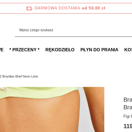
DARMOWA DOSTAWA
od 50,00 zł
WE
* PRZECENY *
RĘKODZIEŁO
PŁYN DO PRANIA
KO
Brazilian Brief Neon Lime
Br
Bra
Figi
119