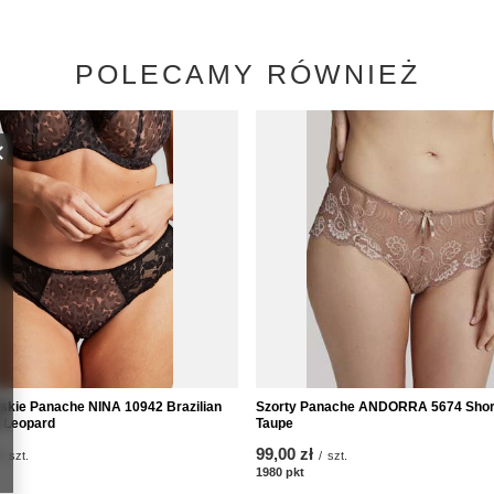
POLECAMY RÓWNIEŻ
ijskie Panache NINA 10942 Brazilian
Szorty Panache ANDORRA 5674 Sho
k Leopard
Taupe
99,00 zł
/
szt.
/
szt.
któw
1980
pkt
punktów