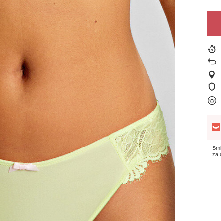
Smi
za