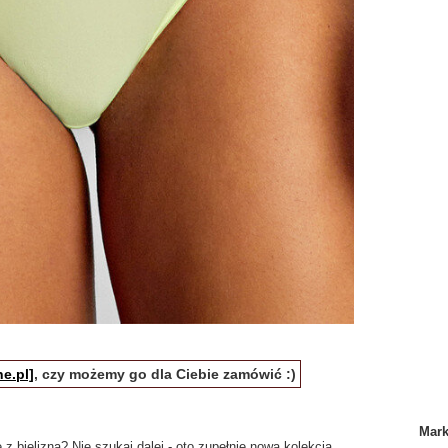
e.pl]
, czy możemy go dla Ciebie zamówić :)
Mar
z bielizną? Nie szukaj dalej - oto zupełnie nowa kolekcja