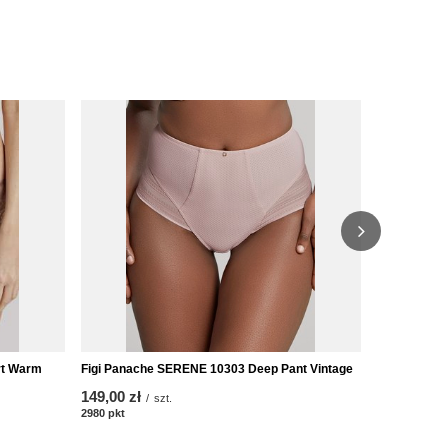
rt Warm
Figi Panache SERENE 10303 Deep Pant Vintage
Głębokie m
Pant Black
149,00 zł
/
szt.
149,00 zł
2980
pkt
punktów
/
2980
pkt
punk