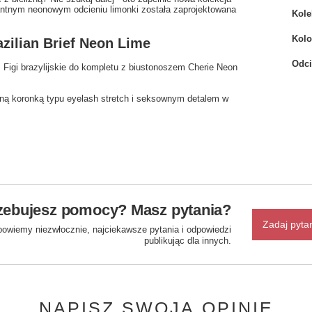
kantnym neonowym odcieniu limonki została zaprojektowana
Kole
Kolo
zilian Brief Neon Lime
Odci
Figi brazylijskie do kompletu z biustonoszem Cherie Neon
ładną koronką typu eyelash stretch i seksownym detalem w
zebujesz pomocy? Masz pytania?
Zadaj pyta
powiemy niezwłocznie, najciekawsze pytania i odpowiedzi
publikując dla innych.
NAPISZ SWOJĄ OPINIĘ