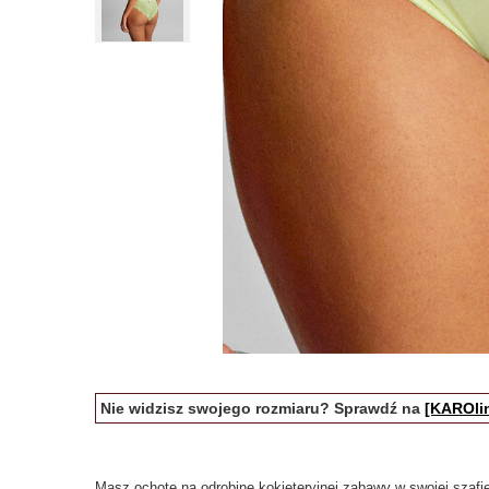
Nie widzisz swojego rozmiaru? Sprawdź na
[KAROlin
Masz ochotę na odrobinę kokieteryjnej zabawy w swojej szafie 