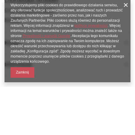
Chcę odstąpić od umowy
Wykorzystujemy pliki cookies do prawidłowego działania serwisu,
Chcę wymienić produkt
aby oferować funkcje społecznościowe, analizować ruch i prowadzić
działania marketingowe - zarówno przez nas, jak i naszych
Kontakt
Zaufanych Partnerów. Pliki cookies służą również do personalizacji
reklam. Więcej informacji znajdziesz w
polityce prywatności
. Więcej
informacji na temat warunków i prywatności można znaleźć także na
stronie
Prywatność i warunki Google
. Akceptacja tego komunikatu
oznacza zgodę na ich zapisywanie na Twoim komputerze. Możesz
Konto
określić warunki przechowywania lub dostępu do nich klikając w
zakładkę „Konfiguracja zgód”. Zgodę możesz wycofać w dowolnym
momencie poprzez usunięcie plików cookies z przeglądarki z danego
urządzenia końcowego.
Informacje
Zamknij
789 221 795
www.facebook.com/KAROlineZielonaGora
sklep@karoline.pl
KAROline24
,
Ekologiczna 2
,
65-364
Zielona Góra