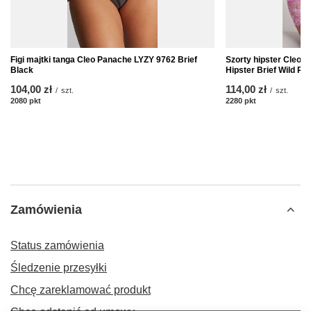
Figi majtki tanga Cleo Panache LYZY 9762 Brief
Szorty hipster Cleo
Black
Hipster Brief Wild Ro
104,00 zł
114,00 zł
/
szt.
/
szt.
2080
pkt
punktów
2280
pkt
punktów
Zamówienia
Status zamówienia
Śledzenie przesyłki
Chcę zareklamować produkt