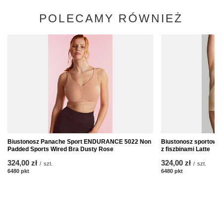
POLECAMY RÓWNIEŻ
Biustonosz Panache Sport ENDURANCE 5022 Non
Biustonosz sportow
Padded Sports Wired Bra Dusty Rose
z fiszbinami Latte
324,00 zł
324,00 zł
/
szt.
/
szt.
6480
pkt
punktów
6480
pkt
punktów