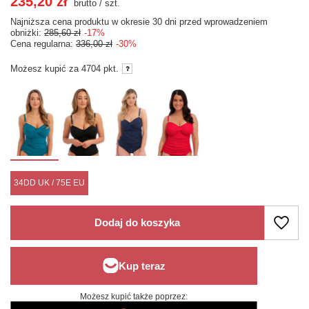
235,20 zł
brutto
/
szt.
Najniższa cena produktu w okresie 30 dni przed wprowadzeniem
obniżki:
285,60 zł
-17%
Cena regularna:
336,00 zł
-30%
Możesz kupić za
4704 pkt.
34DD UK / 75E EU
Dodaj do koszyka
Możesz kupić także poprzez: