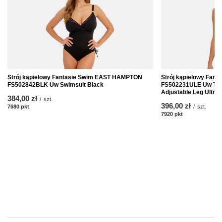
Strój kąpielowy Fantasie Swim EAST HAMPTON
Strój kąpielowy Fan
FS502842BLK Uw Swimsuit Black
FS502231ULE Uw Twis
Adjustable Leg Ultra
384,00 zł
/
szt.
396,00 zł
7680
pkt
punktów
/
szt.
7920
pkt
punktów