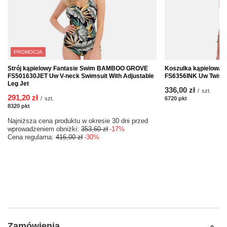
PROMOCJA
Strój kąpielowy Fantasie Swim BAMBOO GROVE
Koszulka kąpielowa 
FS501630JET Uw V-neck Swimsuit With Adjustable
FS6356INK Uw Twist F
Leg Jet
336,00 zł
/
szt.
291,20 zł
/
szt.
6720
pkt
punktów
8320
pkt
punktów
Najniższa cena produktu w okresie 30 dni przed
wprowadzeniem obniżki:
353,60 zł
-17%
Cena regularna:
416,00 zł
-30%
Zamówienia