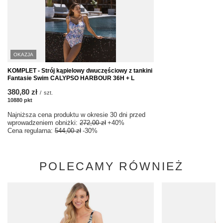
OKAZJA
KOMPLET - Strój kąpielowy dwuczęściowy z tankini
Fantasie Swim CALYPSO HARBOUR 36H + L
380,80 zł
/
szt.
10880
pkt
punktów
Najniższa cena produktu w okresie 30 dni przed
wprowadzeniem obniżki:
272,00 zł
+40%
Cena regularna:
544,00 zł
-30%
POLECAMY RÓWNIEŻ