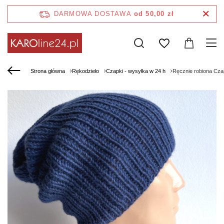
DARMOWA DOSTAWA
od 50,00 zł
Strona główna
Rękodzieło
Czapki - wysyłka w 24 h
Ręcznie robiona Cza