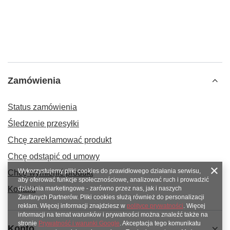
Zamówienia
Status zamówienia
Śledzenie przesyłki
Chcę zareklamować produkt
Chcę odstąpić od umowy
Wykorzystujemy pliki cookies do prawidłowego działania serwisu,
Chcę wymienić produkt
aby oferować funkcje społecznościowe, analizować ruch i prowadzić
Kontakt
działania marketingowe - zarówno przez nas, jak i naszych
Zaufanych Partnerów. Pliki cookies służą również do personalizacji
reklam. Więcej informacji znajdziesz w
polityce prywatności
. Więcej
informacji na temat warunków i prywatności można znaleźć także na
stronie
Prywatność i warunki Google
. Akceptacja tego komunikatu
Konto