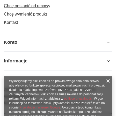
Chcę odstąpić od umowy
Chcę wymienić produkt
Kontakt
Konto
Informacje
Wykorzystujemy pliki cookies do prawidłowego działania serwisu,
aby oferować funkcje społecznościowe, analizować ruch i prowadzić
789 221 795
www.facebook.com/KAROlineZielonaGora
działania marketingowe - zarówno przez nas, jak i naszych
Zaufanych Partnerów. Pliki cookies służą również do personalizacji
sklep@karoline.pl
reklam. Więcej informacji znajdziesz w
polityce prywatności
. Więcej
KAROline24
,
Ekologiczna 2
,
65-364
Zielona Góra
informacji na temat warunków i prywatności można znaleźć także na
stronie
Prywatność i warunki Google
. Akceptacja tego komunikatu
oznacza zgodę na ich zapisywanie na Twoim komputerze. Możesz