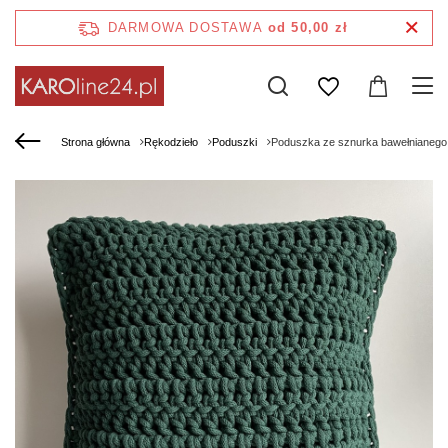
DARMOWA DOSTAWA
od 50,00 zł
Strona główna
Rękodzieło
Poduszki
Poduszka ze sznurka bawełnianego