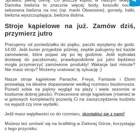
Sprawdź pełną ofertę. Co jeszcze kupisz w naszym sklepie?
Damska bielizna to znacznie więcej: body, koszulki nocne,
seksowna bielizna na noc (np. marki Obsessive), gorsety, halki,
bielizna wyszczuplająca, bielizna ślubna.
Stroje kąpielowe na już. Zamów dziś,
przymierz jutro
Pracujemy od poniedziałku do piątku, paczki wysyłamy do godz.
14:00. Jeśli kurier przyjedzie później, zwykle pakujemy też każde
zamówienie, które pojawi się po tej godzinie. Jeśli wybrałaś
dostawę do paczkomatu, prawdopodobnie już jutro będziesz
mogła przymierzyć zamówione produkty! Wakacje last minute?
Nie masz stroju? Możemy uratować tę sytuację :)
Nasze stroje kąpielowe Panache, Freya, Fantasie i Elomi
pozwalają na idealne dopasowanie według rozmiaru biustonosza.
Pozwól sobie na piękny wygląd na plaży i wiele sezonów w
kostiumie dobrej jakości. Przecenione stroje kąpielowe (również te
w gotowych kompletach) pozwolą Ci na zaoszczędzenie budżetu
na wyjazd czy inne wydatki.
Jeśli masz wątpliwości co do rozmiaru,
skontaktuj się z nami!
Możesz też umówić się na brafitting w Zielonej Górze, korzystając
z tego przycisku: