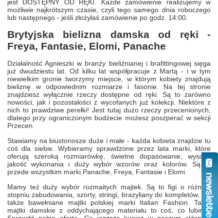
jest DOSTĘPNY OD RĘKI. Każde zamówienie realizujemy w
możliwie najkrótszym czasie, czyli tego samego dnia roboczego
lub następnego - jeśli złożyłaś zamówienie po godz. 14:00.
Brytyjska bielizna damska od ręki -
Freya, Fantasie, Elomi, Panache
Działalność Agnieszki w branży bieliźnianej i brafittingowej sięga
już dwudziestu lat. Od kilku lat współpracuje z Martą - i w tym
niewielkim gronie tworzymy miejsce, w którym kobiety znajdują
bieliznę w odpowiednim rozmiarze i fasonie. Na tej stronie
znajdziesz wyłącznie rzeczy dostępne od ręki. Są to zarówno
nowości, jak i pozostałości z wycofanych już kolekcji. Niektóre z
nich to prawdziwe perełki! Jest tutaj dużo rzeczy przecenionych,
dlatego przy ograniczonym budżecie możesz poszperać w sekcji
Przecen.
Stawiamy na biustonosze duże i małe - każda kobieta znajdzie tu
coś dla siebie. Wybieramy sprawdzone przez lata marki, które
oferują szeroką rozmiarówkę, świetne dopasowanie, wysoką
jakość wykonania i duży wybór wzorów oraz kolorów. Są to
przede wszystkim marki Panache, Freya, Fantasie i Elomi.
Mamy też duży wybór rozmaitych majtek. Są to figi o różnym
stopniu zabudowania, szorty, stringi, brazyliany do kompletów, ale
także bawełniane majtki polskiej marki Italian Fashion. Tanie
majtki damskie z oddychającego materiału to coś, co lubimy!