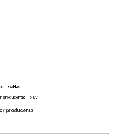
ka
wol-bar
r producenta
biały
or producenta