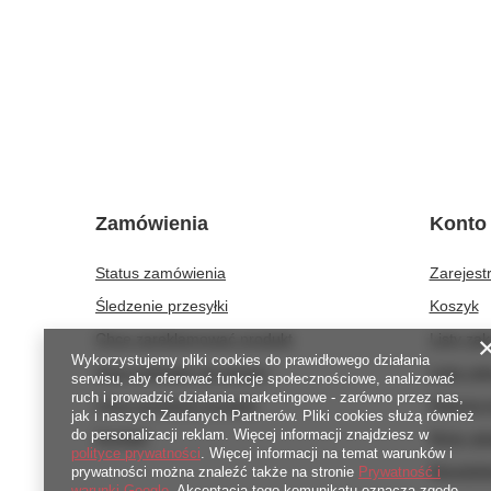
Zamówienia
Konto
Status zamówienia
Zarejestr
Śledzenie przesyłki
Koszyk
Chcę zareklamować produkt
Listy za
Wykorzystujemy pliki cookies do prawidłowego działania
Chcę odstąpić od umowy
Lista za
serwisu, aby oferować funkcje społecznościowe, analizować
ruch i prowadzić działania marketingowe - zarówno przez nas,
Chcę wymienić produkt
Historia 
jak i naszych Zaufanych Partnerów. Pliki cookies służą również
do personalizacji reklam. Więcej informacji znajdziesz w
Kontakt
Moje rab
polityce prywatności
. Więcej informacji na temat warunków i
Newslett
prywatności można znaleźć także na stronie
Prywatność i
warunki Google
. Akceptacja tego komunikatu oznacza zgodę