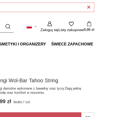
Zaloguj się
Listy zakupowe
0,00 zł
SMETYKI I ORGANIZERY
ŚWIECE ZAPACHOWE
ingi Wol-Bar Tahoo String
ngi damskie wykonane z bawełny oraz lycry.Dają pełną
odę oraz komfort w noszeniu.
99 zł
brutto
/
szt.