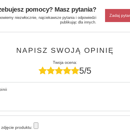
zebujesz pomocy? Masz pytania?
Zadaj pyta
powiemy niezwłocznie, najciekawsze pytania i odpowiedzi
publikując dla innych.
NAPISZ SWOJĄ OPINIĘ
Twoja ocena:
5/5
inii
zdjęcie produktu: