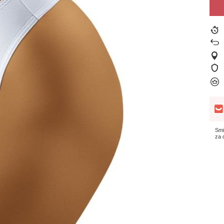
Smi
za