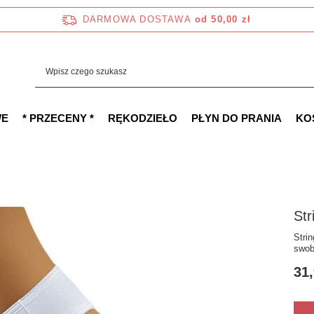
DARMOWA DOSTAWA
od 50,00 zł
WE
* PRZECENY *
RĘKODZIEŁO
PŁYN DO PRANIA
KO
Str
Stri
swob
31,