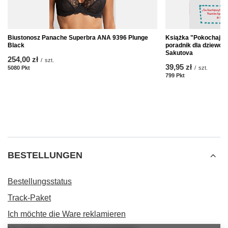
Biustonosz Panache Superbra ANA 9396 Plunge
Książka "Pokochaj sw
Black
poradnik dla dziewczą
Sakutova
254,00 zł
/
szt.
39,95 zł
5080
Pkt
Punkte
/
szt.
799
Pkt
Punkte
BESTELLUNGEN
Bestellungsstatus
Track-Paket
Ich möchte die Ware reklamieren