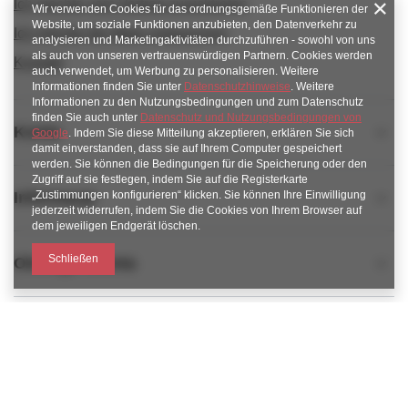
Ich möchte vom Vertrag zurücktreten
Wir verwenden Cookies für das ordnungsgemäße Funktionieren der
Website, um soziale Funktionen anzubieten, den Datenverkehr zu
Ich möchte die Ware umtauschen
analysieren und Marketingaktivitäten durchzuführen - sowohl von uns
als auch von unseren vertrauenswürdigen Partnern. Cookies werden
Kontakt
auch verwendet, um Werbung zu personalisieren. Weitere
Informationen finden Sie unter
Datenschutzhinweise
. Weitere
Informationen zu den Nutzungsbedingungen und zum Datenschutz
finden Sie auch unter
Datenschutz und Nutzungsbedingungen von
Konto
Google
. Indem Sie diese Mitteilung akzeptieren, erklären Sie sich
damit einverstanden, dass sie auf Ihrem Computer gespeichert
werden. Sie können die Bedingungen für die Speicherung oder den
Zugriff auf sie festlegen, indem Sie auf die Registerkarte
„Zustimmungen konfigurieren“ klicken. Sie können Ihre Einwilligung
Informacje
jederzeit widerrufen, indem Sie die Cookies von Ihrem Browser auf
dem jeweiligen Endgerät löschen.
Schließen
Obsługa klienta
789 221 795
https://www.facebook.com/KAROlineZielonaGora