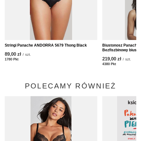
Stringi Panache ANDORRA 5679 Thong Black
Biustonosz Panach
Bezfiszbinowy biuston
89,00 zł
/
szt.
219,00 zł
1780
Pkt
Punkte
/
szt.
4380
Pkt
Punkte
POLECAMY RÓWNIEŻ