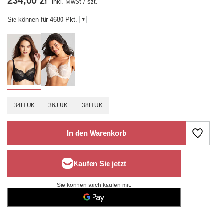
234,00 zł
inkl. MwSt
/
szt.
Sie können für
4680
Pkt.
34H UK
36J UK
38H UK
In den Warenkorb
Sie können auch kaufen mit: