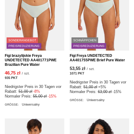
SONDERANGEBOT
SCHNÄPPCHEN
PREISREDUZIERUNG
PREISREDUZIERUNG
Figi brazylijskie Freya
Figi Freya UNDETECTED
UNDETECTED AA401771PWE
AA401755PWE Brief Pure Water
Brazilian Pure Water
53,55 zł
/
szt.
46,75 zł
/
szt.
1071
PKT
Punkte
935
PKT
Punkte
Niedrigster Preis in 30 Tagen vor
Niedrigster Preis in 30 Tagen vor
Rabatt:
51,00 zł
+5%
Rabatt:
51,00 zł
-8%
Normaler Preis:
63,00 zł
-15%
Normaler Preis:
55,00 zł
-15%
Uniwersalny
GRÖSSE:
Uniwersalny
GRÖSSE: