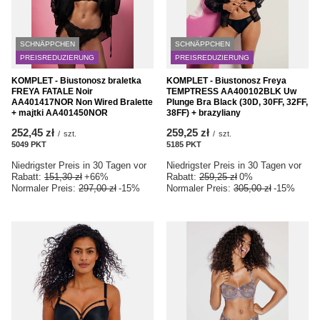
SCHNÄPPCHEN
SCHNÄPPCHEN
PREISREDUZIERUNG
PREISREDUZIERUNG
KOMPLET - Biustonosz braletka
KOMPLET - Biustonosz Freya
FREYA FATALE Noir
TEMPTRESS AA400102BLK Uw
AA401417NOR Non Wired Bralette
Plunge Bra Black (30D, 30FF, 32FF,
+ majtki AA401450NOR
38FF) + brazyliany
252,45 zł
259,25 zł
/
szt.
/
szt.
5049
PKT
Punkte
5185
PKT
Punkte
Niedrigster Preis in 30 Tagen vor
Niedrigster Preis in 30 Tagen vor
Rabatt:
151,30 zł
+66%
Rabatt:
259,25 zł
0%
Normaler Preis:
297,00 zł
-15%
Normaler Preis:
305,00 zł
-15%