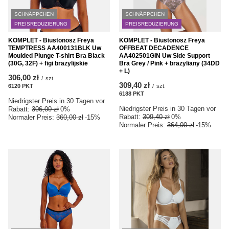
SCHNÄPPCHEN
SCHNÄPPCHEN
PREISREDUZIERUNG
PREISREDUZIERUNG
KOMPLET - Biustonosz Freya
KOMPLET - Biustonosz Freya
TEMPTRESS AA400131BLK Uw
OFFBEAT DECADENCE
Moulded Plunge T-shirt Bra Black
AA402501GIN Uw Side Support
(30G, 32F) + figi brazylijskie
Bra Grey / Pink + brazyliany (34DD
+ L)
306,00 zł
/
szt.
309,40 zł
6120
PKT
Punkte
/
szt.
6188
PKT
Punkte
Niedrigster Preis in 30 Tagen vor
Niedrigster Preis in 30 Tagen vor
Rabatt:
306,00 zł
0%
Rabatt:
309,40 zł
0%
Normaler Preis:
360,00 zł
-15%
Normaler Preis:
364,00 zł
-15%