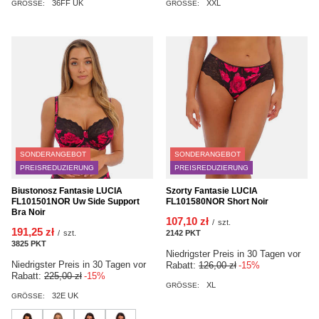
36FF UK
XXL
GRÖSSE:
GRÖSSE:
SONDERANGEBOT
SONDERANGEBOT
PREISREDUZIERUNG
PREISREDUZIERUNG
Biustonosz Fantasie LUCIA
Szorty Fantasie LUCIA
FL101501NOR Uw Side Support
FL101580NOR Short Noir
Bra Noir
107,10 zł
/
szt.
191,25 zł
/
szt.
2142
PKT
Punkte
3825
PKT
Punkte
Niedrigster Preis in 30 Tagen vor
Niedrigster Preis in 30 Tagen vor
Rabatt:
126,00 zł
-15%
Rabatt:
225,00 zł
-15%
XL
GRÖSSE:
32E UK
GRÖSSE: