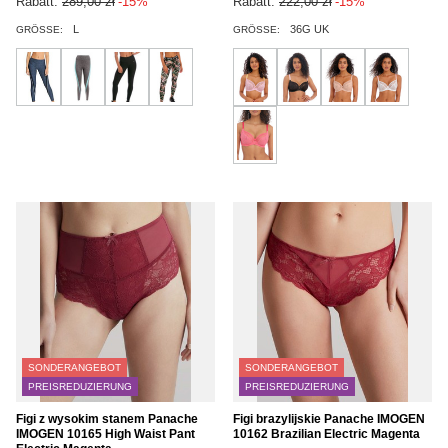
Rabatt:
289,00 zł
-15%
Rabatt:
222,00 zł
-15%
L
36G UK
GRÖSSE:
GRÖSSE:
SONDERANGEBOT
SONDERANGEBOT
PREISREDUZIERUNG
PREISREDUZIERUNG
Figi z wysokim stanem Panache
Figi brazylijskie Panache IMOGEN
IMOGEN 10165 High Waist Pant
10162 Brazilian Electric Magenta