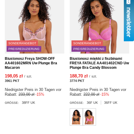
SONDERANGEBOT
SONDERANGEBOT
PREISREDUZIERUNG
PREISREDUZIERUNG
Biustonosz Freya SHOW-OFF
Biustonosz miękki z fiszbinami
AA401602MRN Uw Plunge Bra
FREYA FATALE AA401402CND Uw
Macaron
Plunge Bra Candy Blossom
198,05 zł
188,70 zł
/
szt.
/
szt.
3961
PKT
Punkte
3774
PKT
Punkte
Niedrigster Preis in 30 Tagen vor
Niedrigster Preis in 30 Tagen vor
Rabatt:
233,00 zł
-15%
Rabatt:
222,00 zł
-15%
38FF UK
36F UK
36FF UK
GRÖSSE:
GRÖSSE: