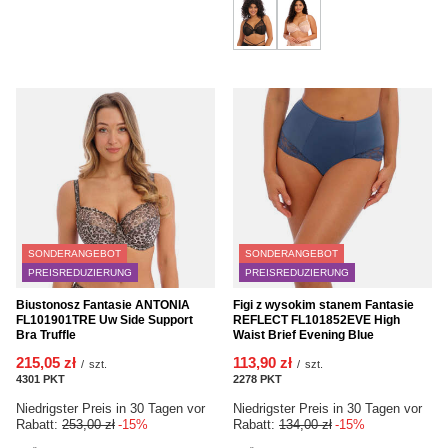
SONDERANGEBOT
SONDERANGEBOT
PREISREDUZIERUNG
PREISREDUZIERUNG
Biustonosz Fantasie ANTONIA
Figi z wysokim stanem Fantasie
FL101901TRE Uw Side Support
REFLECT FL101852EVE High
Bra Truffle
Waist Brief Evening Blue
215,05 zł
113,90 zł
/
szt.
/
szt.
4301
PKT
Punkte
2278
PKT
Punkte
Niedrigster Preis in 30 Tagen vor
Niedrigster Preis in 30 Tagen vor
Rabatt:
253,00 zł
-15%
Rabatt:
134,00 zł
-15%