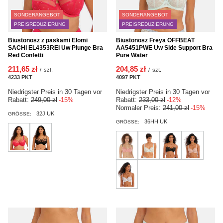
SONDERANGEBOT
SONDERANGEBOT
PREISREDUZIERUNG
PREISREDUZIERUNG
Biustonosz z paskami Elomi
Biustonosz Freya OFFBEAT
SACHI EL4353REI Uw Plunge Bra
AA5451PWE Uw Side Support Bra
Red Confetti
Pure Water
211,65 zł
204,85 zł
/
szt.
/
szt.
4233
PKT
Punkte
4097
PKT
Punkte
Niedrigster Preis in 30 Tagen vor
Niedrigster Preis in 30 Tagen vor
Rabatt:
249,00 zł
-15%
Rabatt:
233,00 zł
-12%
Normaler Preis:
241,00 zł
-15%
32J UK
GRÖSSE:
36HH UK
GRÖSSE: