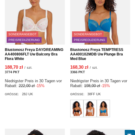
SONDERANGEBOT
SONDERANGEBOT
PREISREDUZIERUNG
PREISREDUZIERUNG
Biustonosz Freya DAYDREAMING
Biustonosz Freya TEMPTRESS
AA400806FLT Uw Balcony Bra
AA400102MDB Uw Plunge Bra
Flora White
Med Blue
188,70 zł
168,30 zł
/
szt.
/
szt.
3774
PKT
Punkte
3366
PKT
Punkte
Niedrigster Preis in 30 Tagen vor
Niedrigster Preis in 30 Tagen vor
Rabatt:
222,00 zł
-15%
Rabatt:
198,00 zł
-15%
28J UK
38FF UK
GRÖSSE:
GRÖSSE: