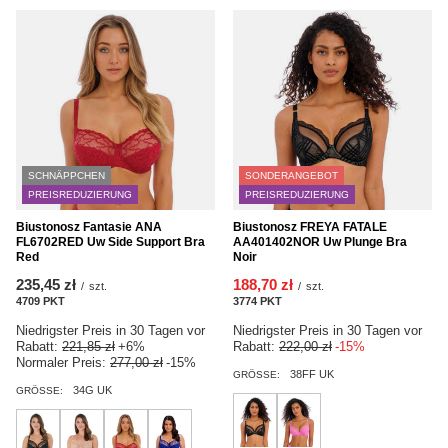
SCHNÄPPCHEN
SONDERANGEBOT
PREISREDUZIERUNG
PREISREDUZIERUNG
Biustonosz Fantasie ANA
Biustonosz FREYA FATALE
FL6702RED Uw Side Support Bra
AA401402NOR Uw Plunge Bra
Red
Noir
235,45 zł
188,70 zł
/
szt.
/
szt.
4709
PKT
Punkte
3774
PKT
Punkte
Niedrigster Preis in 30 Tagen vor
Niedrigster Preis in 30 Tagen vor
Rabatt:
221,85 zł
+6%
Rabatt:
222,00 zł
-15%
Normaler Preis:
277,00 zł
-15%
38FF UK
GRÖSSE:
34G UK
GRÖSSE: