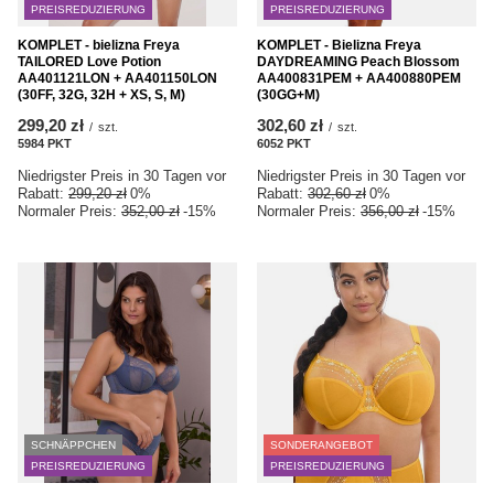
PREISREDUZIERUNG
PREISREDUZIERUNG
KOMPLET - bielizna Freya
KOMPLET - Bielizna Freya
TAILORED Love Potion
DAYDREAMING Peach Blossom
AA401121LON + AA401150LON
AA400831PEM + AA400880PEM
(30FF, 32G, 32H + XS, S, M)
(30GG+M)
299,20 zł
302,60 zł
/
szt.
/
szt.
5984
PKT
Punkte
6052
PKT
Punkte
Niedrigster Preis in 30 Tagen vor
Niedrigster Preis in 30 Tagen vor
Rabatt:
299,20 zł
0%
Rabatt:
302,60 zł
0%
Normaler Preis:
352,00 zł
-15%
Normaler Preis:
356,00 zł
-15%
SCHNÄPPCHEN
SONDERANGEBOT
PREISREDUZIERUNG
PREISREDUZIERUNG