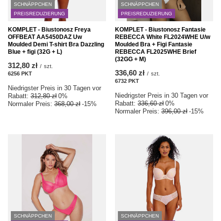
SCHNÄPPCHEN
SCHNÄPPCHEN
PREISREDUZIERUNG
PREISREDUZIERUNG
KOMPLET - Biustonosz Freya
KOMPLET - Biustonosz Fantasie
OFFBEAT AA5450DAZ Uw
REBECCA White FL2024WHE U/w
Moulded Demi T-shirt Bra Dazzling
Moulded Bra + Figi Fantasie
Blue + figi (32G + L)
REBECCA FL2025WHE Brief
(32GG + M)
312,80 zł
/
szt.
336,60 zł
6256
PKT
Punkte
/
szt.
6732
PKT
Punkte
Niedrigster Preis in 30 Tagen vor
Niedrigster Preis in 30 Tagen vor
Rabatt:
312,80 zł
0%
Rabatt:
336,60 zł
0%
Normaler Preis:
368,00 zł
-15%
Normaler Preis:
396,00 zł
-15%
SCHNÄPPCHEN
SCHNÄPPCHEN