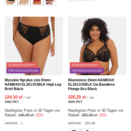
SONDERANGEBOT
SONDERANGEBOT
PREISREDUZIERUNG
PREISREDUZIERUNG
Wysokie figi plus size Elomi
Biustonosz Elomi NAMRAH
NAMRAH EL301353BLK High Leg
EL301335BLK Uw Bandless
Brief Black
Plunge Bra Black
124,10 zł
225,25 zł
/
szt.
/
szt.
2482
PKT
Punkte
4505
PKT
Punkte
Niedrigster Preis in 30 Tagen vor
Niedrigster Preis in 30 Tagen vor
Rabatt:
146,00 zł
-15%
Rabatt:
265,00 zł
-15%
L
32J UK
GRÖSSE:
GRÖSSE: