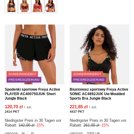
SONDERANGEBOT
SONDERANGEBOT
PREISREDUZIERUNG
PREISREDUZIERUNG
Spodenki sportowe Freya Active
Biustonosz sportowy Freya Active
PLAYER AC400750JUK Short
SONIC AC4892JUK Uw Moulded
Jungle Black
Sports Bra Jungle Black
120,70 zł
221,85 zł
/
szt.
/
szt.
2414
PKT
Punkte
4437
PKT
Punkte
Niedrigster Preis in 30 Tagen vor
Niedrigster Preis in 30 Tagen vor
Rabatt:
142,00 zł
-15%
Rabatt:
261,00 zł
-15%
M
XL
32FF UK
GRÖSSE:
GRÖSSE: