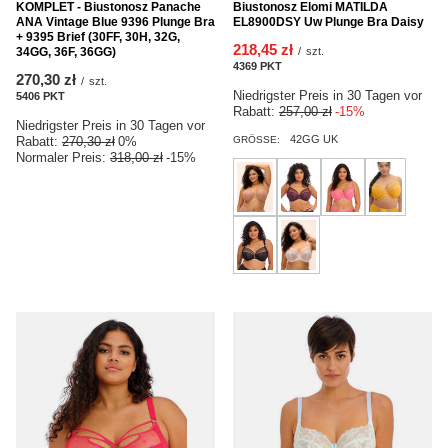
KOMPLET - Biustonosz Panache
Biustonosz Elomi MATILDA
ANA Vintage Blue 9396 Plunge Bra
EL8900DSY Uw Plunge Bra Daisy
+ 9395 Brief (30FF, 30H, 32G,
218,45 zł
34GG, 36F, 36GG)
/
szt.
4369
PKT
Punkte
270,30 zł
/
szt.
Niedrigster Preis in 30 Tagen vor
5406
PKT
Punkte
Rabatt:
257,00 zł
-15%
Niedrigster Preis in 30 Tagen vor
42GG UK
Rabatt:
270,30 zł
0%
GRÖSSE:
Normaler Preis:
318,00 zł
-15%