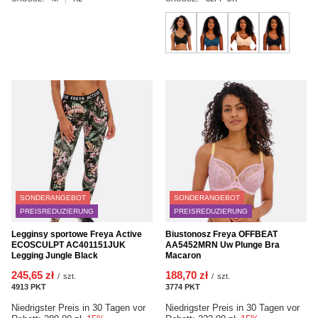
SONDERANGEBOT
SONDERANGEBOT
PREISREDUZIERUNG
PREISREDUZIERUNG
Legginsy sportowe Freya Active
Biustonosz Freya OFFBEAT
ECOSCULPT AC401151JUK
AA5452MRN Uw Plunge Bra
Legging Jungle Black
Macaron
245,65 zł
188,70 zł
/
szt.
/
szt.
4913
PKT
Punkte
3774
PKT
Punkte
Niedrigster Preis in 30 Tagen vor
Niedrigster Preis in 30 Tagen vor