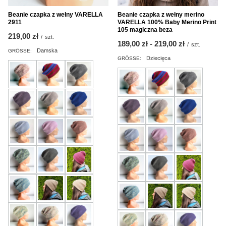
Beanie czapka z wełny VARELLA
Beanie czapka z wełny merino
2911
VARELLA 100% Baby Merino Print
105 magiczna beza
219,00 zł
/
szt.
ab
189,00 zł
-
bis
219,00 zł
/
szt.
Damska
GRÖSSE:
Dziecięca
GRÖSSE: