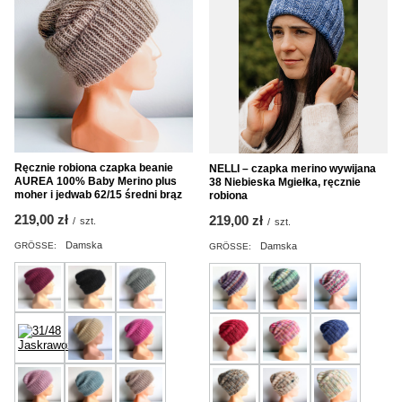
Ręcznie robiona czapka beanie
NELLI – czapka merino wywijana
AUREA 100% Baby Merino plus
38 Niebieska Mgiełka, ręcznie
moher i jedwab 62/15 średni brąz
robiona
219,00 zł
219,00 zł
/
szt.
/
szt.
Damska
Damska
GRÖSSE:
GRÖSSE: