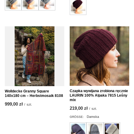
Czapka wywijana zrobiona ręcznie
Wolldecke Granny Square
LAURIN 100% Alpaka 7815 Leśny
140x180 cm – Herbstmosaik 8108
mix
999,00 zł
/
szt.
219,00 zł
/
szt.
Damska
GRÖSSE: