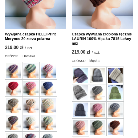
Wywijana czapka HELLI Print
Czapka wywijana zrobiona ręcznie
Merynos 20 zorza polarna
LAURIN 100% Alpaka 7815 Leśny
mix
219,00 zł
/
szt.
219,00 zł
/
szt.
Damska
GRÖSSE:
Męska
GRÖSSE: