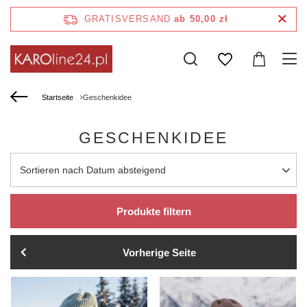
GRATISVERSAND
ab 50,00 zł
Startseite
Geschenkidee
GESCHENKIDEE
Sortierung ändern
Sortieren nach Datum absteigend
Produkte filtern
Vorherige Seite