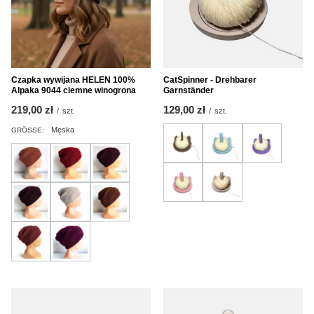
Czapka wywijana HELEN 100%
CatSpinner - Drehbarer
Alpaka 9044 ciemne winogrona
Garnständer
219,00 zł
129,00 zł
/
szt.
/
szt.
Męska
GRÖSSE: