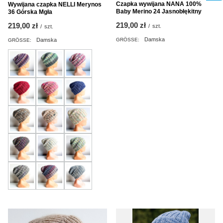
Czapka wywijana NANA 100%
Wywijana czapka NELLI Merynos
Baby Merino 24 Jasnobłękitny
36 Górska Mgła
219,00 zł
219,00 zł
/
szt.
/
szt.
Damska
Damska
GRÖSSE:
GRÖSSE: