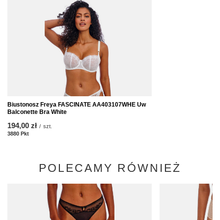
Biustonosz Freya FASCINATE AA403107WHE Uw
Balconette Bra White
194,00 zł
/
szt.
3880
Pkt
Punkte
POLECAMY RÓWNIEŻ