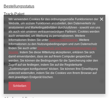
Bestellungsstatus
Track-Paket
Wir verwenden Cookies für das ordnungsgemäße Funktionieren der
Ich möchte die Ware reklamieren
Website, um soziale Funktionen anzubieten, den Datenverkehr zu
analysieren und Marketingaktivitäten durchzuführen - sowohl von uns
Ich möchte vom Vertrag zurücktreten
als auch von unseren vertrauenswürdigen Partnern. Cookies werden
auch verwendet, um Werbung zu personalisieren. Weitere
Ich möchte die Ware umtauschen
Informationen finden Sie unter
Datenschutzhinweise
. Weitere
Informationen zu den Nutzungsbedingungen und zum Datenschutz
Kontakt
finden Sie auch unter
Datenschutz und Nutzungsbedingungen von
Google
. Indem Sie diese Mitteilung akzeptieren, erklären Sie sich
damit einverstanden, dass sie auf Ihrem Computer gespeichert
werden. Sie können die Bedingungen für die Speicherung oder den
Konto
Zugriff auf sie festlegen, indem Sie auf die Registerkarte
„Zustimmungen konfigurieren“ klicken. Sie können Ihre Einwilligung
jederzeit widerrufen, indem Sie die Cookies von Ihrem Browser auf
dem jeweiligen Endgerät löschen.
Informacje
Schließen
Obsługa klienta