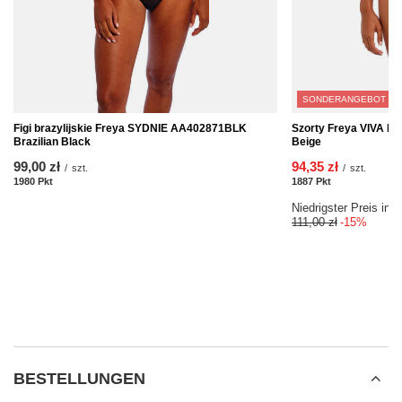
SONDERANGEBOT
Figi brazylijskie Freya SYDNIE AA402871BLK
Szorty Freya VIVA L
Brazilian Black
Beige
99,00 zł
94,35 zł
/
szt.
/
szt.
1980
Pkt
Punkte
1887
Pkt
Punkte
Niedrigster Preis in 
111,00 zł
-15%
BESTELLUNGEN