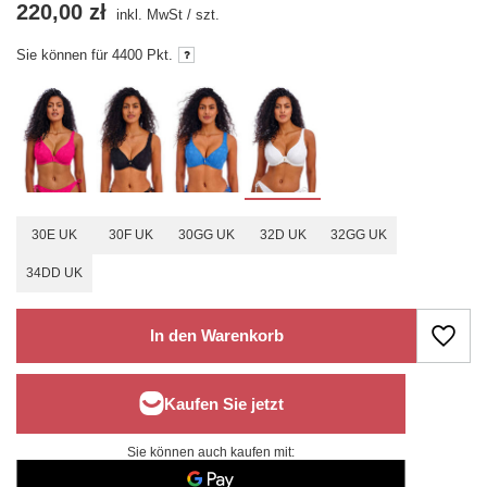
220,00 zł
inkl. MwSt
/
szt.
Sie können für
4400
Pkt.
30E UK
30F UK
30GG UK
32D UK
32GG UK
34DD UK
In den Warenkorb
Sie können auch kaufen mit: