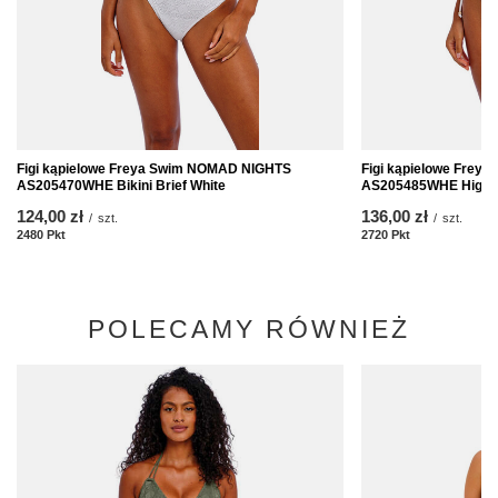
Figi kąpielowe Freya Swim NOMAD NIGHTS
Figi kąpielowe Fre
AS205470WHE Bikini Brief White
AS205485WHE High Le
124,00 zł
136,00 zł
/
szt.
/
szt.
2480
Pkt
Punkte
2720
Pkt
Punkte
POLECAMY RÓWNIEŻ