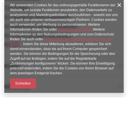
Wir verwenden Cookies für das ordnungsgemäße Funktionieren der
Track-Paket
Website, um soziale Funktionen anzubieten, den Datenverkehr zu
analysieren und Marketingaktivitäten durchzuführen - sowohl von uns
Ich möchte die Ware reklamieren
als auch von unseren vertrauenswürdigen Partnern. Cookies werden
auch verwendet, um Werbung zu personalisieren. Weitere
Ich möchte vom Vertrag zurücktreten
Informationen finden Sie unter
Datenschutzhinweise
. Weitere
Informationen zu den Nutzungsbedingungen und zum Datenschutz
Ich möchte die Ware umtauschen
finden Sie auch unter
Datenschutz und Nutzungsbedingungen von
Kontakt
Google
. Indem Sie diese Mitteilung akzeptieren, erklären Sie sich
damit einverstanden, dass sie auf Ihrem Computer gespeichert
werden. Sie können die Bedingungen für die Speicherung oder den
Zugriff auf sie festlegen, indem Sie auf die Registerkarte
„Zustimmungen konfigurieren“ klicken. Sie können Ihre Einwilligung
Konto
jederzeit widerrufen, indem Sie die Cookies von Ihrem Browser auf
dem jeweiligen Endgerät löschen.
Schließen
Informacje
Obsługa klienta