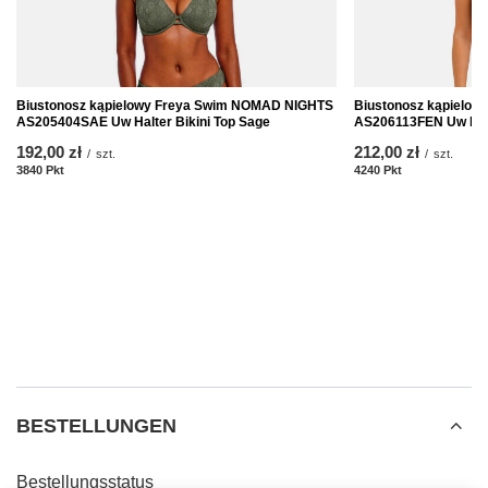
Biustonosz kąpielowy Freya Swim NOMAD NIGHTS
Biustonosz kąpielo
AS205404SAE Uw Halter Bikini Top Sage
AS206113FEN Uw High
192,00 zł
212,00 zł
/
szt.
/
szt.
3840
Pkt
Punkte
4240
Pkt
Punkte
BESTELLUNGEN
Bestellungsstatus