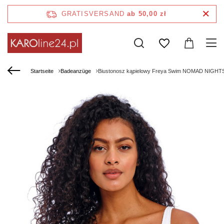
GRATISVERSAND
ab 50,00 zł
Startseite
Badeanzüge
Biustonosz kąpielowy Freya Swim NOMAD NIGHTS