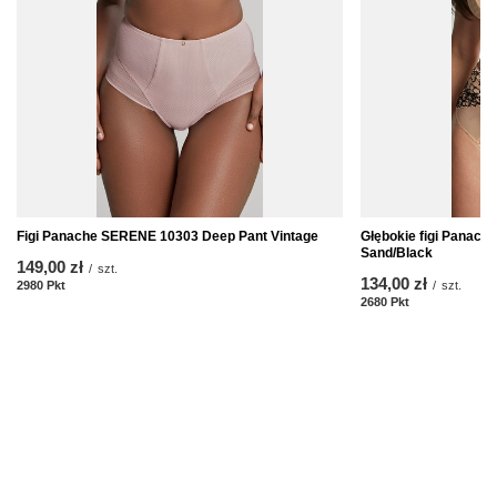
Figi Panache SERENE 10303 Deep Pant Vintage
Głębokie figi Panach
Sand/Black
149,00 zł
/
szt.
134,00 zł
2980
Pkt
Punkte
/
szt.
2680
Pkt
Punkte