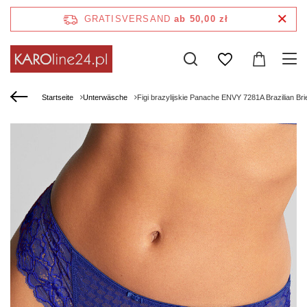
GRATISVERSAND
ab 50,00 zł
Startseite
Unterwäsche
Figi brazylijskie Panache ENVY 7281A Brazilian Brie