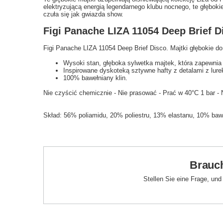
elektryzującą energią legendarnego klubu nocnego, te głęboki
czuła się jak gwiazda show.
Figi Panache LIZA 11054 Deep Brief D
Figi Panache LIZA 11054 Deep Brief Disco. Majtki głębokie d
Wysoki stan, głęboka sylwetka majtek, która zapewnia
Inspirowane dyskoteką sztywne hafty z detalami z lure
100% bawełniany klin.
Nie czyścić chemicznie - Nie prasować - Prać w 40°C 1 bar -
Skład: 56% poliamidu, 20% poliestru, 13% elastanu, 10% ba
Brauch
Stellen Sie eine Frage, un