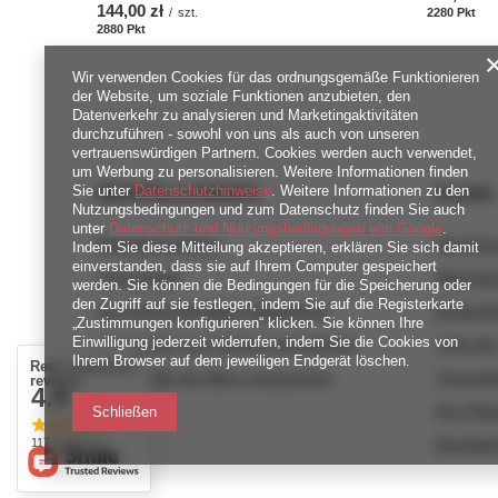
144,00 zł
/
szt.
2280
Pkt
Pun
2880
Pkt
Punkte
Wir verwenden Cookies für das ordnungsgemäße Funktionieren
der Website, um soziale Funktionen anzubieten, den
Datenverkehr zu analysieren und Marketingaktivitäten
durchzuführen - sowohl von uns als auch von unseren
vertrauenswürdigen Partnern. Cookies werden auch verwendet,
um Werbung zu personalisieren. Weitere Informationen finden
Sie unter
BESTELLUNGEN
Datenschutzhinweise
. Weitere Informationen zu den
Konto
Nutzungsbedingungen und zum Datenschutz finden Sie auch
unter
Datenschutz und Nutzungsbedingungen von Google
.
Bestellungsstatus
Registri
Indem Sie diese Mitteilung akzeptieren, erklären Sie sich damit
einverstanden, dass sie auf Ihrem Computer gespeichert
Track-Paket
Warenko
werden. Sie können die Bedingungen für die Speicherung oder
den Zugriff auf sie festlegen, indem Sie auf die Registerkarte
Ich möchte die Ware reklamieren
Einkaufsl
„Zustimmungen konfigurieren“ klicken. Sie können Ihre
Einwilligung jederzeit widerrufen, indem Sie die Cookies von
Ich möchte vom Vertrag zurücktreten
Liste de
Ihrem Browser auf dem jeweiligen Endgerät löschen.
Real customers
Ich möchte die Ware umtauschen
Transakt
reviews
4.9
/ 5.0
Kontakt
Ihre Rab
Schließen
Newslett
117 reviews