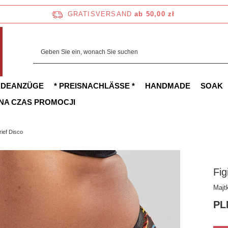
GRATISVERSAND
ab 50,00 zł
ADEANZÜGE
* PREISNACHLÄSSE *
HANDMADE
SOAK
 NA CZAS PROMOCJI
ief Disco
Fig
Majt
PL