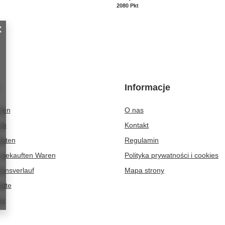
kte
2080
Pkt
Punkte
Informacje
eren
O nas
rb
Kontakt
isten
Regulamin
r gekauften Waren
Polityka prywatności i cookies
ionsverlauf
Mapa strony
atte
er