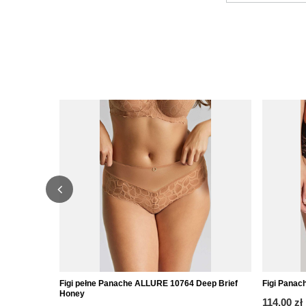
Figi pełne Panache ALLURE 10764 Deep Brief
Figi Panac
Honey
114,00 zł