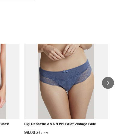
Figi brazyli
Brief Black
114,00 zł
/
2280
Pkt
Punk
Black
Figi Panache ANA 9395 Brief Vintage Blue
99,00 zł
/
szt.