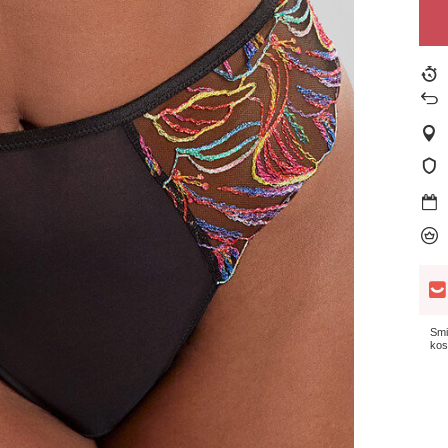
Smi
kos