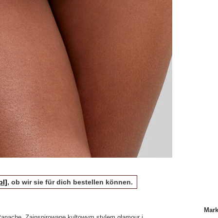
pl]
, ob wir sie für dich bestellen können.
Mar
 Panache. Zainspirowane kultowym stylem glamour i