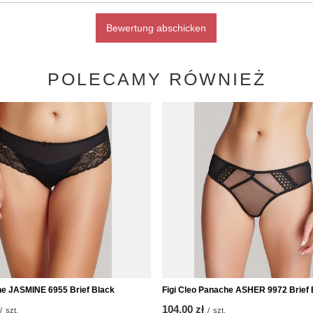
Bewertung abschicken
POLECAMY RÓWNIEŻ
he JASMINE 6955 Brief Black
Figi Cleo Panache ASHER 9972 Brief 
104,00 zł
/
szt.
/
szt.