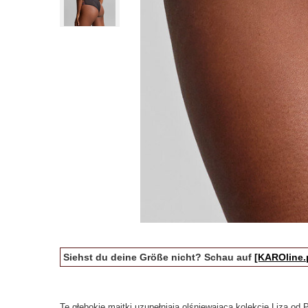
Siehst du deine Größe nicht? Schau auf
[KAROline.
Te głębokie majtki uzupełniają olśniewającą kolekcję Liza od