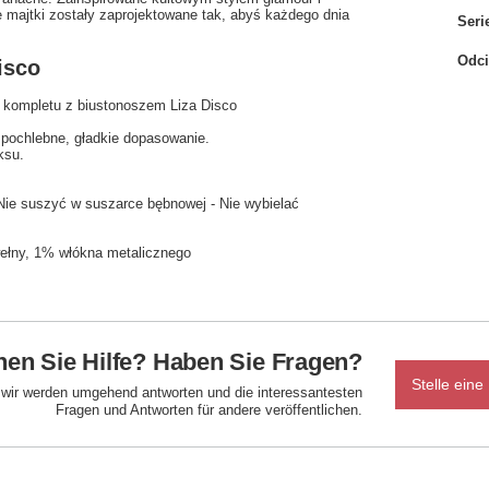
e majtki zostały zaprojektowane tak, abyś każdego dnia
Seri
Odci
isco
o kompletu z biustonoszem Liza Disco
 pochlebne, gładkie dopasowanie.
ksu.
 Nie suszyć w suszarce bębnowej - Nie wybielać
wełny, 1% włókna metalicznego
en Sie Hilfe? Haben Sie Fragen?
Stelle eine
d wir werden umgehend antworten und die interessantesten
Fragen und Antworten für andere veröffentlichen.