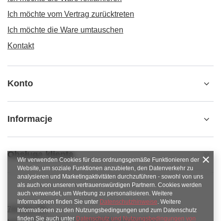
Ich möchte vom Vertrag zurücktreten
Ich möchte die Ware umtauschen
Kontakt
Konto
Informacje
Obsługa klienta
Wir verwenden Cookies für das ordnungsgemäße Funktionieren der
Website, um soziale Funktionen anzubieten, den Datenverkehr zu
analysieren und Marketingaktivitäten durchzuführen - sowohl von uns
als auch von unseren vertrauenswürdigen Partnern. Cookies werden
auch verwendet, um Werbung zu personalisieren. Weitere
Informationen finden Sie unter
Datenschutzhinweise
. Weitere
789 221 795
Informationen zu den Nutzungsbedingungen und zum Datenschutz
finden Sie auch unter
Datenschutz und Nutzungsbedingungen von