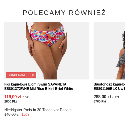
POLECAMY RÓWNIEŻ
SONDERANGEBOT
Figi kąpielowe Elomi Swim SAVANETA
Biustonosz kąpielo
ES801372WHE Mid Rise Bikini Brief White
ES801106BLK Uw Biki
119,00 zł
288,00 zł
/
szt.
/
szt.
2800
Pkt
Punkte
5760
Pkt
Punkte
Niedrigster Preis in 30 Tagen vor Rabatt:
140,00 zł
-15%