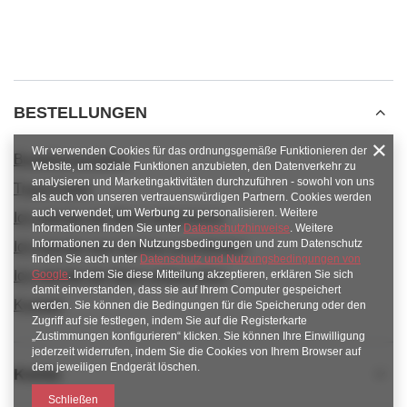
BESTELLUNGEN
Wir verwenden Cookies für das ordnungsgemäße Funktionieren der
Bestellungsstatus
Website, um soziale Funktionen anzubieten, den Datenverkehr zu
analysieren und Marketingaktivitäten durchzuführen - sowohl von uns
Track-Paket
als auch von unseren vertrauenswürdigen Partnern. Cookies werden
auch verwendet, um Werbung zu personalisieren. Weitere
Ich möchte die Ware reklamieren
Informationen finden Sie unter
Datenschutzhinweise
. Weitere
Informationen zu den Nutzungsbedingungen und zum Datenschutz
Ich möchte vom Vertrag zurücktreten
finden Sie auch unter
Datenschutz und Nutzungsbedingungen von
Ich möchte die Ware umtauschen
Google
. Indem Sie diese Mitteilung akzeptieren, erklären Sie sich
damit einverstanden, dass sie auf Ihrem Computer gespeichert
Kontakt
werden. Sie können die Bedingungen für die Speicherung oder den
Zugriff auf sie festlegen, indem Sie auf die Registerkarte
„Zustimmungen konfigurieren“ klicken. Sie können Ihre Einwilligung
jederzeit widerrufen, indem Sie die Cookies von Ihrem Browser auf
dem jeweiligen Endgerät löschen.
Konto
Schließen