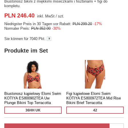
Biustonosz bikini z miękkimi miseczkami i fiszbinami + figi do
kompletu.
PLN 246.40
inkl. MwSt
/
szt.
Niedrigster Preis in 30 Tagen vor Rabatt:
PLN 299.20
-17%
Normaler Preis:
PLN 352.00
-30%
Sie können für
7040 Pkt.
Produkte im Set
Biustonosz kąpielowy Elomi Swim
Figi kąpielowe Elomi Swim
KOTIYA ES800902TEA Uw
KOTIYA ES800972TEA Mid Rise
Plunge Bikini Top Terracotta
Bikini Brief Terracotta
36HH UK
42