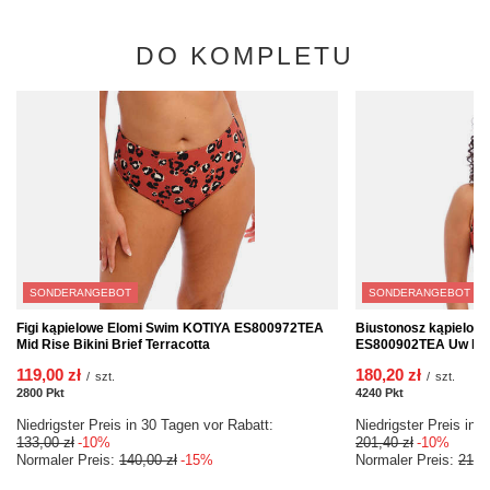
DO KOMPLETU
SONDERANGEBOT
SONDERANGEBOT
Figi kąpielowe Elomi Swim KOTIYA ES800972TEA
Biustonosz kąpielow
Mid Rise Bikini Brief Terracotta
ES800902TEA Uw Plun
119,00 zł
180,20 zł
/
szt.
/
szt.
2800
Pkt
Punkte
4240
Pkt
Punkte
Niedrigster Preis in 30 Tagen vor Rabatt:
Niedrigster Preis in 
133,00 zł
-10%
201,40 zł
-10%
Normaler Preis:
140,00 zł
-15%
Normaler Preis:
212,