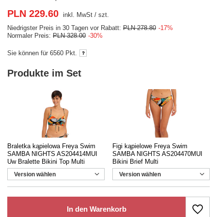
PLN 229.60
inkl. MwSt
/
szt.
Niedrigster Preis in 30 Tagen vor Rabatt:
PLN 278.80
-17%
Normaler Preis:
PLN 328.00
-30%
Sie können für
6560 Pkt.
Produkte im Set
Braletka kąpielowa Freya Swim
Figi kąpielowe Freya Swim
SAMBA NIGHTS AS204414MUI
SAMBA NIGHTS AS204470MUI
Uw Bralette Bikini Top Multi
Bikini Brief Multi
Version wählen
Version wählen
In den Warenkorb