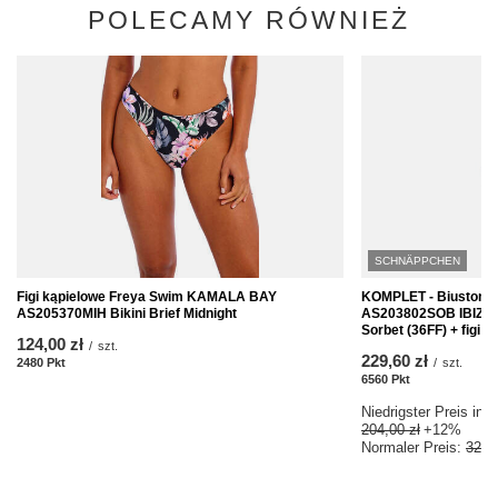
POLECAMY RÓWNIEŻ
SCHNÄPPCHEN
Figi kąpielowe Freya Swim KAMALA BAY
KOMPLET - Biustonos
AS205370MIH Bikini Brief Midnight
AS203802SOB IBIZA 
Sorbet (36FF) + figi 
124,00 zł
/
szt.
229,60 zł
2480
Pkt
Punkte
/
szt.
6560
Pkt
Punkte
Niedrigster Preis in 
204,00 zł
+12%
Normaler Preis:
328,