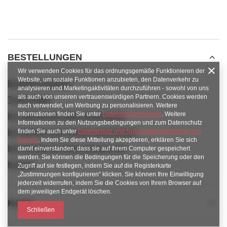
BESTELLUNGEN
Wir verwenden Cookies für das ordnungsgemäße Funktionieren der
Website, um soziale Funktionen anzubieten, den Datenverkehr zu
Bestellungsstatus
analysieren und Marketingaktivitäten durchzuführen - sowohl von uns
als auch von unseren vertrauenswürdigen Partnern. Cookies werden
Track-Paket
auch verwendet, um Werbung zu personalisieren. Weitere
Informationen finden Sie unter
Datenschutzhinweise
. Weitere
Ich möchte die Ware reklamieren
Informationen zu den Nutzungsbedingungen und zum Datenschutz
Ich möchte vom Vertrag zurücktreten
finden Sie auch unter
Datenschutz und Nutzungsbedingungen von
Google
. Indem Sie diese Mitteilung akzeptieren, erklären Sie sich
Ich möchte die Ware umtauschen
damit einverstanden, dass sie auf Ihrem Computer gespeichert
werden. Sie können die Bedingungen für die Speicherung oder den
Kontakt
Zugriff auf sie festlegen, indem Sie auf die Registerkarte
„Zustimmungen konfigurieren“ klicken. Sie können Ihre Einwilligung
jederzeit widerrufen, indem Sie die Cookies von Ihrem Browser auf
dem jeweiligen Endgerät löschen.
Konto
Schließen