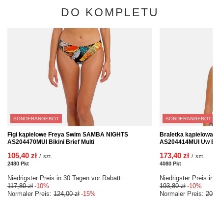
DO KOMPLETU
SONDERANGEBOT
SONDERANGEBOT
Figi kąpielowe Freya Swim SAMBA NIGHTS
Braletka kąpielowa
AS204470MUI Bikini Brief Multi
AS204414MUI Uw Brale
105,40 zł
173,40 zł
/
szt.
/
szt.
2480
Pkt
Punkte
4080
Pkt
Punkte
Niedrigster Preis in 30 Tagen vor Rabatt:
Niedrigster Preis in 
117,80 zł
-10%
193,80 zł
-10%
Normaler Preis:
124,00 zł
-15%
Normaler Preis:
204,