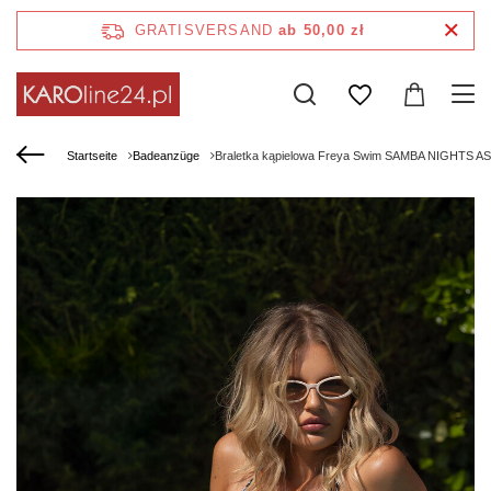
GRATISVERSAND
ab 50,00 zł
Startseite
Badeanzüge
Braletka kąpielowa Freya Swim SAMBA NIGHTS AS20