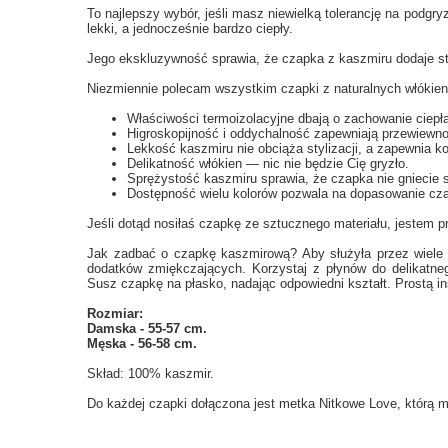
To najlepszy wybór, jeśli masz niewielką tolerancję na podgryz
lekki, a jednocześnie bardzo ciepły.
Jego ekskluzywność sprawia, że czapka z kaszmiru dodaje sty
Niezmiennie polecam wszystkim czapki z naturalnych włókien 
Właściwości termoizolacyjne dbają o zachowanie ciepła 
Higroskopijność i oddychalność zapewniają przewiewno
Lekkość kaszmiru nie obciąża stylizacji, a zapewnia ko
Delikatność włókien — nic nie będzie Cię gryzło.
Sprężystość kaszmiru sprawia, że czapka nie gniecie s
Dostępność wielu kolorów pozwala na dopasowanie czap
Jeśli dotąd nosiłaś czapkę ze sztucznego materiału, jestem p
Jak zadbać o czapkę kaszmirową? Aby służyła przez wiele s
dodatków zmiękczających. Korzystaj z płynów do delikatneg
Susz czapkę na płasko, nadając odpowiedni kształt. Prostą i
Rozmiar:
Damska - 55-57 cm.
Męska - 56-58 cm.
Skład: 100% kaszmir.
Do każdej czapki dołączona jest metka Nitkowe Love, którą m