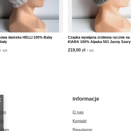
mowa damska HELLI 100% Baby
Czapka wywijana zrobiona ręcznie na
Biały
KIARA 100% Alpaka 501 Jasny Szary
219,00 zł
/
szt.
/
szt.
Informacje
eren
O nas
rb
Kontakt
isten
Regulamin