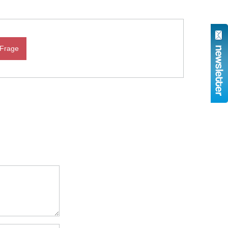
 Frage
N