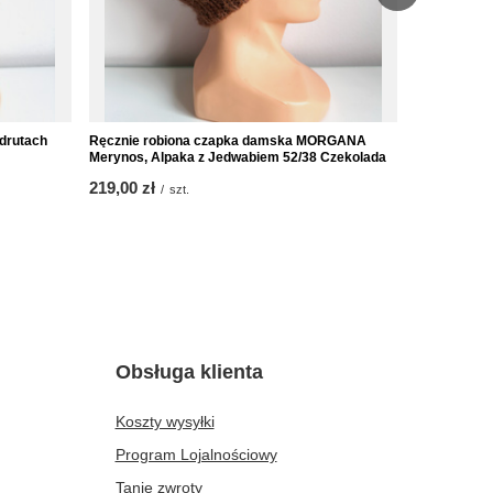
 drutach
Ręcznie robiona czapka damska MORGANA
Ręcznie ro
Merynos, Alpaka z Jedwabiem 52/38 Czekolada
Baby Merino
219,00 zł
219,00 zł
/
szt.
/
Obsługa klienta
Koszty wysyłki
Program Lojalnościowy
Tanie zwroty