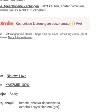
Aufgeschobene Zahlungen
. Jetzt kaufen, später bezahlen,
wenn Sie es nicht zurückgeben
Kostenlose Lieferung an paczkomatu
le - Lieferungen von Online-Shops sind bei einer Bestellung von
50,00 zł
tenlos
Mehr Informationen.
ke
Nitkowe Love
e
KASZMIR 100%
cja
Szary
aj czapki
beanie
czapka dopasowana
czapka z wywinięciem [ger]