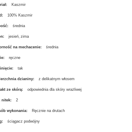
riał
Kaszmir
d
100% Kaszmir
bość
średnia
on
jesień
zima
rność na mechacenie
średnia
ie
ręczne
nięcie
tak
erzchnia dzianiny
z delikatnym włosem
akt ze skórą
odpowiednia dla skóry wrażliwej
ć nitek
2
sób wykonania
Ręcznie na drutach
g
ściągacz podwójny