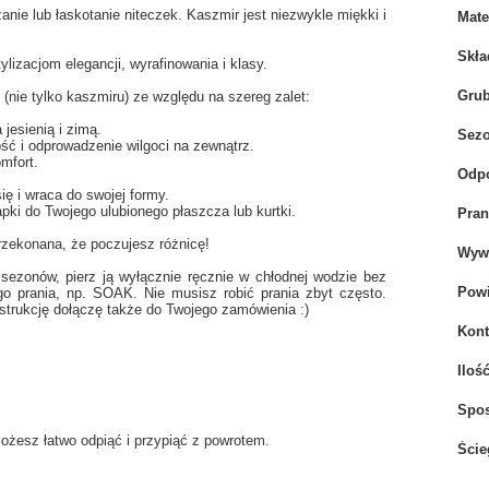
anie lub łaskotanie niteczek. Kaszmir jest niezwykle miękki i
Mate
Skła
lizacjom elegancji, wyrafinowania i klasy.
Gru
(nie tylko kaszmiru) ze względu na szereg zalet:
jesienią i zimą.
Sez
ść i odprowadzenie wilgoci na zewnątrz.
mfort.
Odpo
ię i wraca do swojej formy.
ki do Twojego ulubionego płaszcza lub kurtki.
Pran
rzekonana, że poczujesz różnicę!
Wywi
ezonów, pierz ją wyłącznie ręcznie w chłodnej wodzie bez
Powi
o prania, np. SOAK. Nie musisz robić prania zbyt często.
nstrukcję dołączę także do Twojego zamówienia :)
Kont
Iloś
Spo
ożesz łatwo odpiąć i przypiąć z powrotem.
Ście