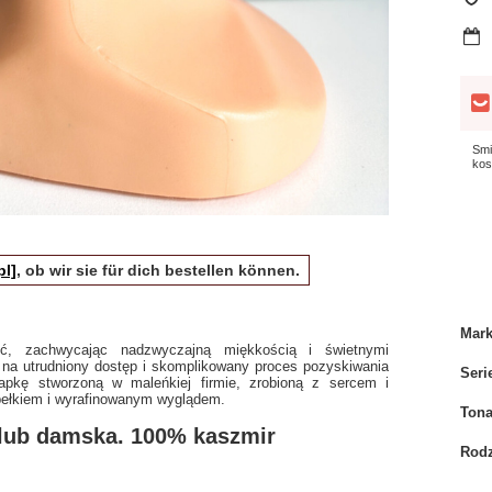
Smi
kos
pl]
, ob wir sie für dich bestellen können.
Mar
ść, zachwycając nadzwyczajną miękkością i świetnymi
 na utrudniony dostęp i skomplikowany proces pozyskiwania
Seri
pkę stworzoną w maleńkiej firmie, zrobioną z sercem i
ełkiem i wyrafinowanym wyglądem.
Tona
lub damska. 100% kaszmir
Rodz