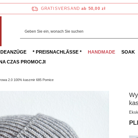
GRATISVERSAND
ab 50,00 zł
ADEANZÜGE
* PREISNACHLÄSSE *
HANDMADE
SOAK
 NA CZAS PROMOCJI
rowa 2.0 100% kaszmir 685 Pomice
Wy
ka
Eksk
PL