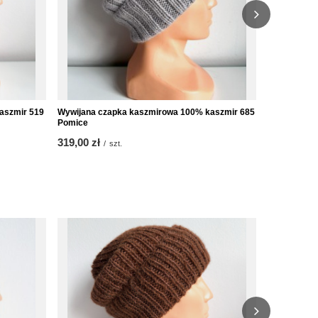
aszmir 519
Wywijana czapka kaszmirowa 100% kaszmir 685
Wywijana cz
Pomice
Sakura
319,00 zł
319,00 zł
/
szt.
/