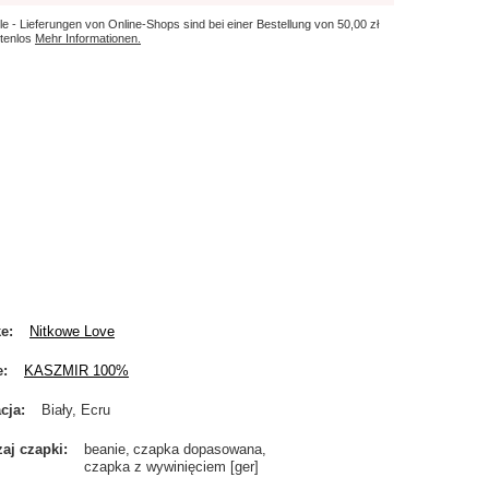
le - Lieferungen von Online-Shops sind bei einer Bestellung von
50,00 zł
tenlos
Mehr Informationen.
ke
Nitkowe Love
e
KASZMIR 100%
cja
Biały, Ecru
aj czapki
beanie
czapka dopasowana
czapka z wywinięciem [ger]