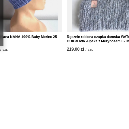
łniana NANA 100% Baby Merino 25
Ręcznie robiona czapka damska WAT
CUKROWA Alpaka z Merynosem 02 M
219,00 zł
/
szt.
/
szt.
Informacje
eren
O nas
rb
Kontakt
isten
Regulamin