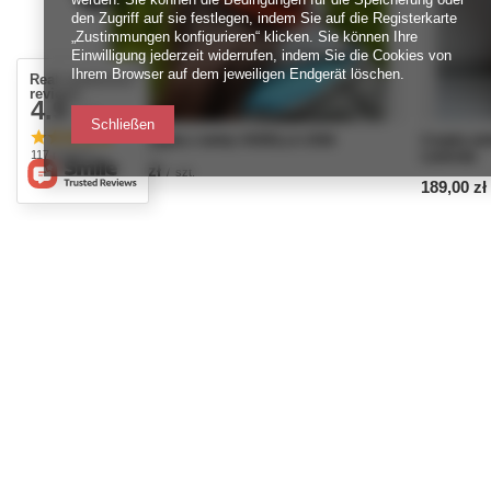
den Zugriff auf sie festlegen, indem Sie auf die Registerkarte
„Zustimmungen konfigurieren“ klicken. Sie können Ihre
Einwilligung jederzeit widerrufen, indem Sie die Cookies von
Ihrem Browser auf dem jeweiligen Endgerät löschen.
Real customers
reviews
4.9
/ 5.0
Schließen
Beanie czapka z wełny VARELLA 2508
Czapka we
117 reviews
Lawenda
219,00 zł
/
szt.
189,00 zł
BESTELLUNGEN
Konto
Bestellungsstatus
Registri
Track-Paket
Warenko
Ich möchte die Ware reklamieren
Einkaufsl