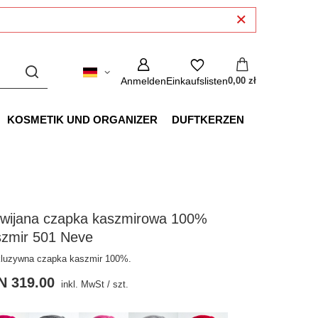
Anmelden
Einkaufslisten
0,00 zł
KOSMETIK UND ORGANIZER
DUFTKERZEN
wijana czapka kaszmirowa 100%
szmir 501 Neve
luzywna czapka kaszmir 100%.
N 319.00
inkl. MwSt
/
szt.