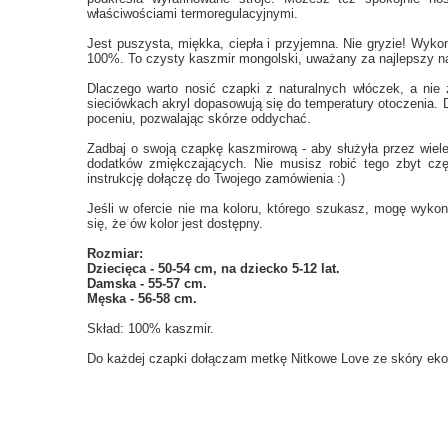
właściwościami termoregulacyjnymi.
Jest puszysta, miękka, ciepła i przyjemna. Nie gryzie! Wykon
100%. To czysty kaszmir mongolski, uważany za najlepszy n
Dlaczego warto nosić czapki z naturalnych włóczek, a nie 
sieciówkach akryl dopasowują się do temperatury otoczenia. D
poceniu, pozwalając skórze oddychać.
Zadbaj o swoją czapkę kaszmirową - aby służyła przez wiele
dodatków zmiękczających. Nie musisz robić tego zbyt częs
instrukcję dołączę do Twojego zamówienia :)
Jeśli w ofercie nie ma koloru, którego szukasz, mogę wyko
się, że ów kolor jest dostępny.
Rozmiar:
Dziecięca - 50-54 cm, na dziecko 5-12 lat.
Damska - 55-57 cm.
Męska - 56-58 cm.
Skład: 100% kaszmir.
Do każdej czapki dołączam metkę Nitkowe Love ze skóry ekolo