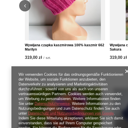
Wywijana czapka kaszmirowa 100% kaszmir 662
Wywijana c
Marilyn
Sakura
319,00 zł
319,00 zł
/
szt.
Wir verwenden Cookies für das ordnungsgemäße Funktionieren
der Website, um soziale Funktionen anzubieten, den
Datenverkehr zu analysieren und Marketingaktivitäten
durchzuführen - sowohl von uns als auch von unseren
vertrauenswürdigen Partnern. Cookies werden auch verwendet,
um Werbung zu personalisieren. Weitere Informationen finden
Sie unter
Datenschutzhinweise
. Weitere Informationen zu den
Nutzungsbedingungen und zum Datenschutz finden Sie auch
unter
Datenschutz und Nutzungsbedingungen von Google
.
Indem Sie diese Mitteilung akzeptieren, erklären Sie sich damit
einverstanden, dass sie auf Ihrem Computer gespeichert
werden. Sie können die Bedingungen für die Speicherung oder