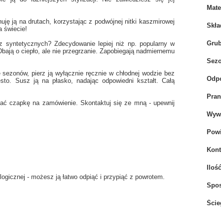
Mate
uję ją na drutach, korzystając z podwójnej nitki kaszmirowej
Skła
a świecie!
Gru
z syntetycznych? Zdecydowanie lepiej niż np. popularny w
bają o ciepło, ale nie przegrzanie. Zapobiegają nadmiernemu
Sez
 sezonów, pierz ją wyłącznie ręcznie w chłodnej wodzie bez
Odpo
to. Susz ją na płasko, nadając odpowiedni kształt. Całą
Pran
nać czapkę na zamówienie. Skontaktuj się ze mną - upewnij
Wywi
Powi
Kont
Iloś
gicznej - możesz ją łatwo odpiąć i przypiąć z powrotem.
Spo
Ście