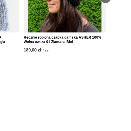
A
Ręcznie robiona czapka damska ASHER 100%
Ciepła czap
gła
Wełna owcza 01 Złamana Biel
Alpaka 44 
189,00 zł
189,00 zł
/
szt.
/
Obsługa klienta
Koszty wysyłki
Program Lojalnościowy
Tanie zwroty