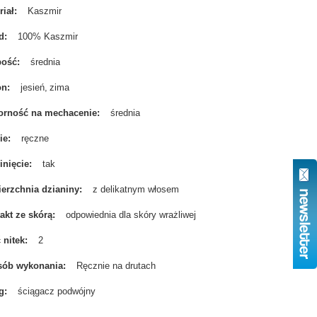
riał
Kaszmir
d
100% Kaszmir
bość
średnia
on
jesień
zima
rność na mechacenie
średnia
ie
ręczne
nięcie
tak
erzchnia dzianiny
z delikatnym włosem
akt ze skórą
odpowiednia dla skóry wrażliwej
ć nitek
2
sób wykonania
Ręcznie na drutach
g
ściągacz podwójny