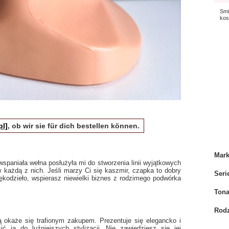
Smi
kos
pl]
, ob wir sie für dich bestellen können.
Mar
spaniała wełna posłużyła mi do stworzenia linii wyjątkowych
 każdą z nich. Jeśli marzy Ci się kaszmir, czapka to dobry
Seri
ękodzieło, wspierasz niewielki biznes z rodzimego podwórka
Tona
Rodz
okaże się trafionym zakupem. Prezentuje się elegancko i
ć ją do luźniejszych stylizacji. Nie zawiedziesz się jej