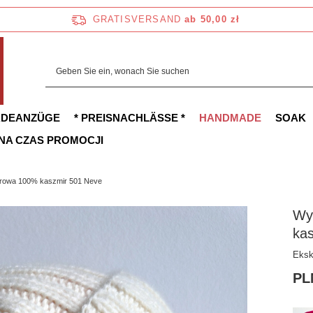
GRATISVERSAND
ab 50,00 zł
ADEANZÜGE
* PREISNACHLÄSSE *
HANDMADE
SOAK
 NA CZAS PROMOCJI
rowa 100% kaszmir 501 Neve
Wy
ka
Eksk
PL