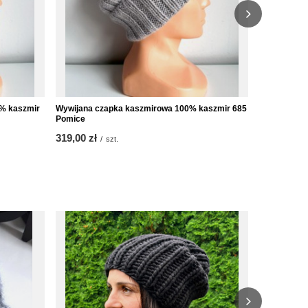
0% kaszmir
Wywijana czapka kaszmirowa 100% kaszmir 685
Wywijana c
Pomice
Gerbera
319,00 zł
319,00 zł
/
szt.
/