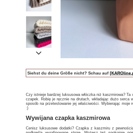
Siehst du deine Größe nicht? Schau auf
[KAROline.
Czy istnieje bardziej luksusowa włóczka niż kaszmirowa? Ta w
czapek. Robię je ręcznie na drutach, wkładając dużo serca w
sposób na przetestowanie jej właściwości. Wybierając moje r
:)
Wywijana czapka kaszmirowa
Cenisz luksusowe dodatki? Czapka z kaszmiru z pewnością 
podkreśla wyrafinowane stroje. Możesz też spokojnie nosi