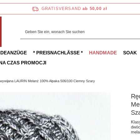
GRATISVERSAND
ab 50,00 zł
ADEANZÜGE
* PREISNACHLÄSSE *
HANDMADE
SOAK
 NA CZAS PROMOCJI
 wywijana LAURIN Melanż 100% Alpaka 506/100 Ciemny Szary
Rę
Me
Sz
Klas
dwóc
mela