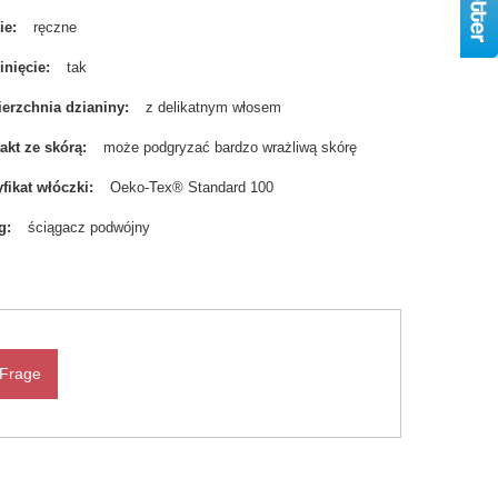
ie
ręczne
nięcie
tak
erzchnia dzianiny
z delikatnym włosem
akt ze skórą
może podgryzać bardzo wrażliwą skórę
yfikat włóczki
Oeko-Tex® Standard 100
g
ściągacz podwójny
 Frage