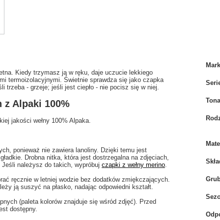
Mar
retna. Kiedy trzymasz ją w ręku, daje uczucie lekkiego
ami termoizolacyjnymi. Świetnie sprawdza się jako czapka
Seri
trzeba - grzeje; jeśli jest ciepło - nie pocisz się w niej.
Tona
 z Alpaki 100%
Rodz
kiej jakości wełny 100% Alpaka.
Mate
ch, ponieważ nie zawiera lanoliny. Dzięki temu jest
 gładkie. Drobna nitka, która jest dostrzegalna na zdjęciach,
Skła
 Jeśli należysz do takich, wypróbuj
czapki z wełny merino
.
Gru
prać ręcznie w letniej wodzie bez dodatków zmiękczających.
eży ją suszyć na płasko, nadając odpowiedni kształt.
Sez
ych (paleta kolorów znajduje się wśród zdjęć). Przed
est dostępny.
Odpo