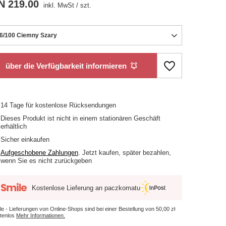
N 219.00
inkl. MwSt
/
szt.
6/100 Ciemny Szary
über die Verfügbarkeit informieren
14
Tage für kostenlose Rücksendungen
Dieses Produkt ist nicht in einem stationären Geschäft
erhältlich
Sicher einkaufen
Aufgeschobene Zahlungen
. Jetzt kaufen, später bezahlen,
wenn Sie es nicht zurückgeben
Kostenlose Lieferung an paczkomatu
le - Lieferungen von Online-Shops sind bei einer Bestellung von
50,00 zł
tenlos
Mehr Informationen.