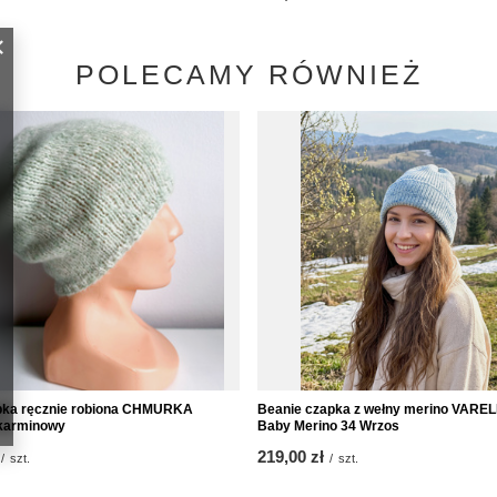
POLECAMY RÓWNIEŻ
pka ręcznie robiona CHMURKA
Beanie czapka z wełny merino VARE
 karminowy
Baby Merino 34 Wrzos
219,00 zł
/
szt.
/
szt.