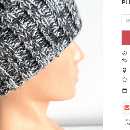
PL
50
Smi
kos