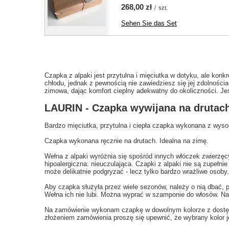
268,00 zł
/
szt.
Sehen Sie das Set
Czapka z alpaki jest przytulna i mięciutka w dotyku, ale konk
chłodu, jednak z pewnością nie zawiedziesz się jej zdolności
zimowa, dając komfort cieplny adekwatny do okoliczności. Jeśli 
LAURIN - Czapka wywijana na drutach
Bardzo mięciutka, przytulna i ciepła czapka wykonana z wyso
Czapka wykonana ręcznie na drutach. Idealna na zimę.
Wełna z alpaki wyróżnia się spośród innych włóczek zwierzęcy
hipoalergiczna: nieuczulająca.
Czapki z alpaki
nie są zupełnie
może delikatnie podgryzać - lecz tylko bardzo wrażliwe osoby.
Aby czapka służyła przez wiele sezonów, należy o nią dbać, 
Wełna ich nie lubi. Można wyprać w szamponie do włosów. Nal
Na zamówienie wykonam czapkę w dowolnym kolorze z dostępn
złożeniem zamówienia proszę się upewnić, że wybrany kolor j