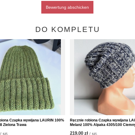
Bewertung abschicken
DO KOMPLETU
biona Czapka wywijana LAURIN 100%
Ręcznie robiona Czapka wywijana L
8 Zielona Trawa
Melanż 100% Alpaka 4305/100 Ciemn
219,00 zł
/
szt.
/
szt.