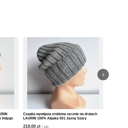
AURIN
Czapka wywijana zrobiona ręcznie na drutach
Czapka wywi
y Indygo
LAURIN 100% Alpaka 501 Jasny Szary
Alpaka 7815
219,00 zł
219,00 zł
/
szt.
/