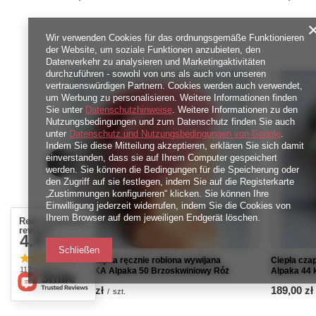
Wir verwenden Cookies für das ordnungsgemäße Funktionieren
der Website, um soziale Funktionen anzubieten, den
Datenverkehr zu analysieren und Marketingaktivitäten
durchzuführen - sowohl von uns als auch von unseren
vertrauenswürdigen Partnern. Cookies werden auch verwendet,
um Werbung zu personalisieren. Weitere Informationen finden
Sie unter
Datenschutzhinweise
. Weitere Informationen zu den
Nutzungsbedingungen und zum Datenschutz finden Sie auch
unter
Datenschutz und Nutzungsbedingungen von Google
.
Indem Sie diese Mitteilung akzeptieren, erklären Sie sich damit
einverstanden, dass sie auf Ihrem Computer gespeichert
werden. Sie können die Bedingungen für die Speicherung oder
den Zugriff auf sie festlegen, indem Sie auf die Registerkarte
„Zustimmungen konfigurieren“ klicken. Sie können Ihre
Einwilligung jederzeit widerrufen, indem Sie die Cookies von
Ihrem Browser auf dem jeweiligen Endgerät löschen.
Real customers
reviews
4.9
/ 5.0
Schließen
Ciepła czapka ręcznie robiona wywijana
Ciepła cza
117 reviews
CHMURKA Alpaka 50 Brzoskwiniowy Róż
Alpaka 44
219,00 zł
189,00 zł
/
szt.