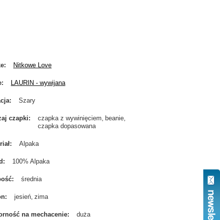
ke
Nitkowe Love
e
LAURIN - wywijana
cja
Szary
aj czapki
czapka z wywinięciem
beanie
czapka dopasowana
riał
Alpaka
d
100% Alpaka
bość
średnia
on
jesień
zima
rność na mechacenie
duża