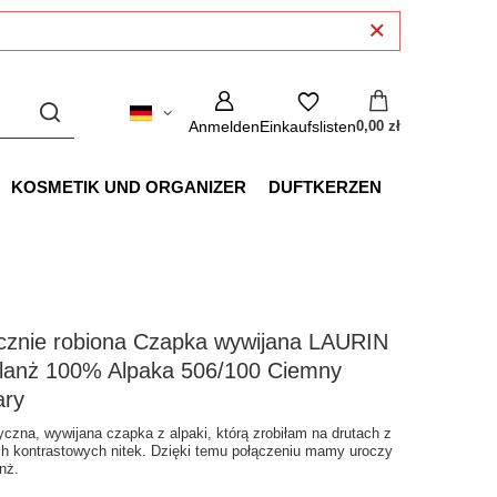
Anmelden
Einkaufslisten
0,00 zł
KOSMETIK UND ORGANIZER
DUFTKERZEN
cznie robiona Czapka wywijana LAURIN
lanż 100% Alpaka 506/100 Ciemny
ary
yczna, wywijana czapka z alpaki, którą zrobiłam na drutach z
h kontrastowych nitek. Dzięki temu połączeniu mamy uroczy
nż.