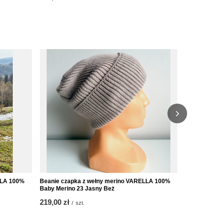
LLA 100%
Beanie czapka z wełny merino VARELLA 100%
Ręcznie rob
Baby Merino 23 Jasny Beż
Merino plus 
219,00 zł
219,00 zł
/
szt.
/