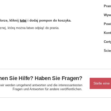
Pran
Wywi
orze, kliknij
tutaj
i dodaj pompon do koszyka.
Powi
nej, którą można łatwo odpiąć do prania.
Kont
Cert
Ście
en Sie Hilfe? Haben Sie Fragen?
Stelle eine
d wir werden umgehend antworten und die interessantesten
Fragen und Antworten für andere veröffentlichen.