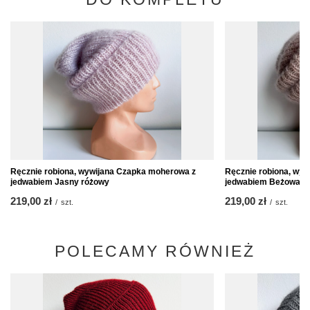
Ręcznie robiona, wywijana Czapka moherowa z
Ręcznie robiona, wy
jedwabiem Jasny różowy
jedwabiem Beżowa
219,00 zł
219,00 zł
/
szt.
/
szt.
POLECAMY RÓWNIEŻ