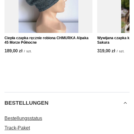
Ciepła czapka ręcznie robiona CHMURKA Alpaka
Wywijana czapka kas
45 Morze Północne
Sakura
189,00 zł
319,00 zł
/
szt.
/
szt.
BESTELLUNGEN
Bestellungsstatus
Track-Paket