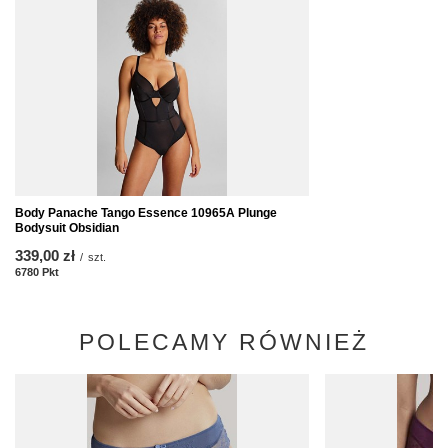
Body Panache Tango Essence 10965A Plunge
Bodysuit Obsidian
339,00 zł
/
szt.
6780
Pkt
Punkte
POLECAMY RÓWNIEŻ