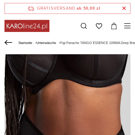
GRATISVERSAND
ab 50,00 zł
Startseite
Unterwäsche
Figi Panache TANGO ESSENCE 10968A Deep Brief