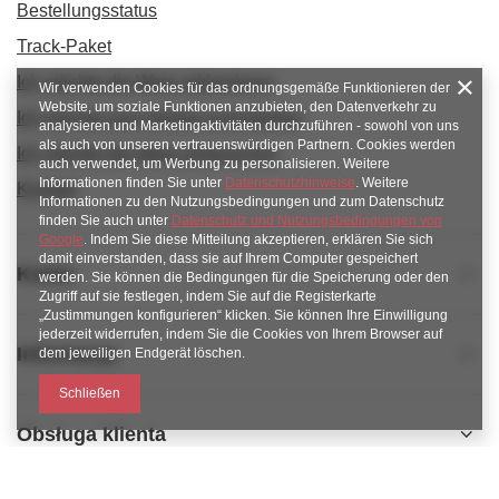
Bestellungsstatus
Track-Paket
Ich möchte die Ware reklamieren
Wir verwenden Cookies für das ordnungsgemäße Funktionieren der
Website, um soziale Funktionen anzubieten, den Datenverkehr zu
Ich möchte vom Vertrag zurücktreten
analysieren und Marketingaktivitäten durchzuführen - sowohl von uns
als auch von unseren vertrauenswürdigen Partnern. Cookies werden
Ich möchte die Ware umtauschen
auch verwendet, um Werbung zu personalisieren. Weitere
Informationen finden Sie unter
Datenschutzhinweise
. Weitere
Kontakt
Informationen zu den Nutzungsbedingungen und zum Datenschutz
finden Sie auch unter
Datenschutz und Nutzungsbedingungen von
Google
. Indem Sie diese Mitteilung akzeptieren, erklären Sie sich
damit einverstanden, dass sie auf Ihrem Computer gespeichert
Konto
werden. Sie können die Bedingungen für die Speicherung oder den
Zugriff auf sie festlegen, indem Sie auf die Registerkarte
„Zustimmungen konfigurieren“ klicken. Sie können Ihre Einwilligung
jederzeit widerrufen, indem Sie die Cookies von Ihrem Browser auf
Informacje
dem jeweiligen Endgerät löschen.
Schließen
Obsługa klienta