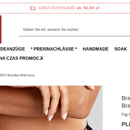
GRATISVERSAND
ab 50,00 zł
ADEANZÜGE
* PREISNACHLÄSSE *
HANDMADE
SOAK
 NA CZAS PROMOCJI
2 Brazilian Brief Ivory
Br
Bra
Figi
PL