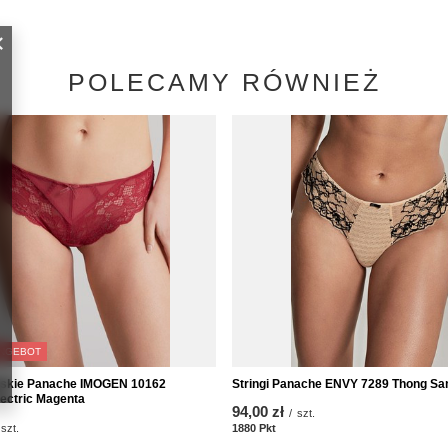
POLECAMY RÓWNIEŻ
NGEBOT
lijskie Panache IMOGEN 10162
Stringi Panache ENVY 7289 Thong Sa
lectric Magenta
94,00 zł
/
szt.
szt.
1880
Pkt
Punkte
kte