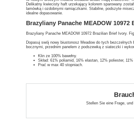
Delikatny kwiecisty haft urzekający kolorem sparowany został 
lamówką i ozdobnymi ramiączkami. Stabilne, podszyte miseczk
idealne dopasowanie.
Brazyliany Panache MEADOW 10972 Bra
Brazyliany Panache MEADOW 10972 Brazilian Brief Ivory. Fig
Dopasuj swój nowy biustonosz Meadow do tych bezczelnych b
bocznymi, przednim panelem z podszewką z siateczki i wykońc
Klin ze 100% bawełny.
Skład: 61% poliamid, 16% elastan, 12% poliester, 11%
Prać w max 40 stopniach.
Brauch
Stellen Sie eine Frage, un