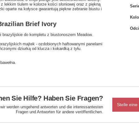
z lekkim tiulem w kolorze kości słoniowej oraz z piękną
Seri
i oparte na kołysce gwarantują piękne zebranie biustu i
Kolo
zilian Brief Ivory
Odci
i brazylijskie do kompletu z biustonoszem Meadow.
razylijskich majtek - ozdobionych haftowanymi panelami
zonymi dziurką od klucza i kokardką z tyłu.
 bawełna.
en Sie Hilfe? Haben Sie Fragen?
Stelle eine
d wir werden umgehend antworten und die interessantesten
Fragen und Antworten für andere veröffentlichen.