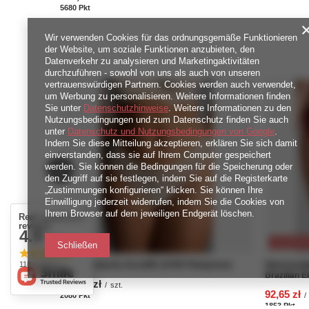
5680
Pkt
Punkte
Wir verwenden Cookies für das ordnungsgemäße Funktionieren
der Website, um soziale Funktionen anzubieten, den
Datenverkehr zu analysieren und Marketingaktivitäten
durchzuführen - sowohl von uns als auch von unseren
vertrauenswürdigen Partnern. Cookies werden auch verwendet,
um Werbung zu personalisieren. Weitere Informationen finden
Sie unter
Datenschutzhinweise
. Weitere Informationen zu den
Nutzungsbedingungen und zum Datenschutz finden Sie auch
unter
Datenschutz und Nutzungsbedingungen von Google
.
Indem Sie diese Mitteilung akzeptieren, erklären Sie sich damit
einverstanden, dass sie auf Ihrem Computer gespeichert
werden. Sie können die Bedingungen für die Speicherung oder
den Zugriff auf sie festlegen, indem Sie auf die Registerkarte
„Zustimmungen konfigurieren“ klicken. Sie können Ihre
Einwilligung jederzeit widerrufen, indem Sie die Cookies von
Ihrem Browser auf dem jeweiligen Endgerät löschen.
Real customers
reviews
4.9
/ 5.0
SONDERA
Schließen
118 reviews
Stringi Panache ALLURE 10769 Thong Ivory
Figi brazy
Brazilian E
104,00 zł
/
szt.
92,65 zł
2080
Pkt
Punkte
/
1853
Pkt
Pun