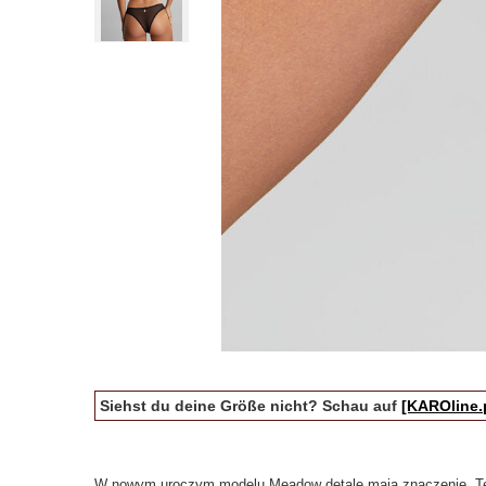
Siehst du deine Größe nicht? Schau auf
[KAROline.
W nowym uroczym modelu Meadow detale mają znaczenie. Ten 