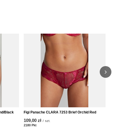
Figi brazyli
Brief Black
114,00 zł
/
2280
Pkt
Punk
nd/Black
Figi Panache CLARA 7253 Brief Orchid Red
109,00 zł
/
szt.
2180
Pkt
Punkte