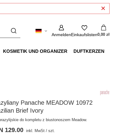
Anmelden
Einkaufslisten
0,00 zł
KOSMETIK UND ORGANIZER
DUFTKERZEN
azyliany Panache MEADOW 10972
zilian Brief Ivory
 brazylijskie do kompletu z biustonoszem Meadow.
N 129.00
inkl. MwSt
/
szt.