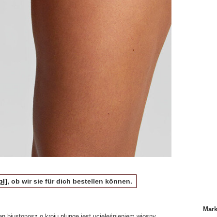
pl]
, ob wir sie für dich bestellen können.
Mar
biustonosz o kroju plunge jest ucieleśnieniem wiosny.