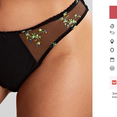
Smi
kos