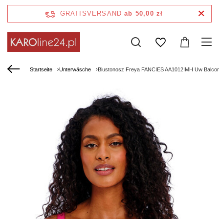
GRATISVERSAND
ab 50,00 zł
Startseite
Unterwäsche
Biustonosz Freya FANCIES AA1012IMH Uw Balcon