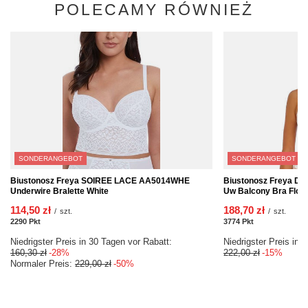
POLECAMY RÓWNIEŻ
SONDERANGEBOT
SONDERANGEBOT
Biustonosz Freya SOIREE LACE AA5014WHE
Biustonosz Freya 
Underwire Bralette White
Uw Balcony Bra Flora
114,50 zł
188,70 zł
/
szt.
/
szt.
2290
Pkt
Punkte
3774
Pkt
Punkte
Niedrigster Preis in 30 Tagen vor Rabatt:
Niedrigster Preis in 
160,30 zł
-28%
222,00 zł
-15%
Normaler Preis:
229,00 zł
-50%