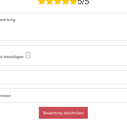
5/5
ewertung
to hinzufügen:
dresse
Bewertung abschicken