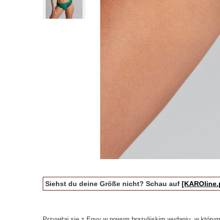
Siehst du deine Größe nicht? Schau auf
[KAROline.
Przywitaj się z Envy w nowym brazylijskim wydaniu, w który