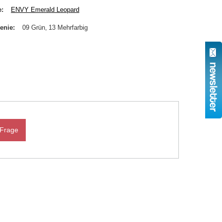
e
ENVY Emerald Leopard
enie
09 Grün
13 Mehrfarbig
 Frage
N