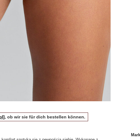
pl]
, ob wir sie für dich bestellen können.
Mar
m komfort spotyka się z pewnością siebie. Wykonane z