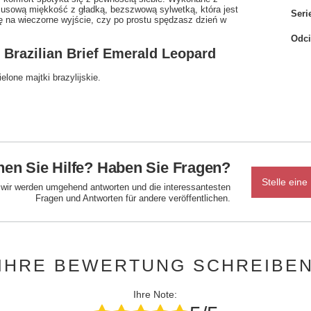
luksusową miękkość z gładką, bezszwową sylwetką, która jest
Seri
ię na wieczorne wyjście, czy po prostu spędzasz dzień w
Odci
 Brazilian Brief Emerald Leopard
lone majtki brazylijskie.
en Sie Hilfe? Haben Sie Fragen?
Stelle eine
d wir werden umgehend antworten und die interessantesten
Fragen und Antworten für andere veröffentlichen.
IHRE BEWERTUNG SCHREIBE
Ihre Note: