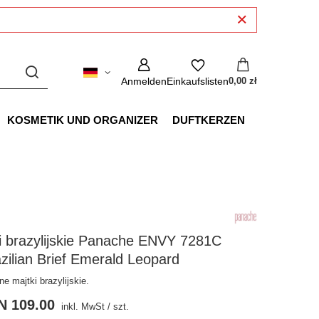
Anmelden
Einkaufslisten
0,00 zł
KOSMETIK UND ORGANIZER
DUFTKERZEN
i brazylijskie Panache ENVY 7281C
zilian Brief Emerald Leopard
ne majtki brazylijskie.
N 109.00
inkl. MwSt
/
szt.