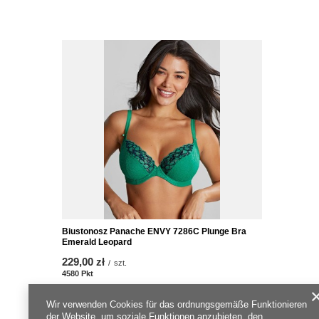
Biustonosz Panache ENVY 7286C Plunge Bra
Emerald Leopard
229,00 zł
/
szt.
4580
Pkt
Punkte
Wir verwenden Cookies für das ordnungsgemäße Funktionieren
der Website, um soziale Funktionen anzubieten, den