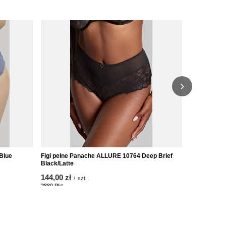
Blue
Figi pełne Panache ALLURE 10764 Deep Brief
Figi Panach
Black/Latte
99,00 zł
/
s
144,00 zł
/
szt.
1980
Pkt
Punk
2880
Pkt
Punkte