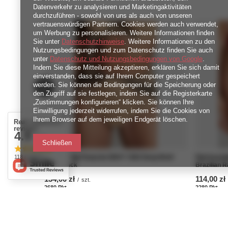
Datenverkehr zu analysieren und Marketingaktivitäten
durchzuführen - sowohl von uns als auch von unseren
vertrauenswürdigen Partnern. Cookies werden auch verwendet,
um Werbung zu personalisieren. Weitere Informationen finden
Sie unter
Datenschutzhinweise
. Weitere Informationen zu den
Nutzungsbedingungen und zum Datenschutz finden Sie auch
unter
Datenschutz und Nutzungsbedingungen von Google
.
Indem Sie diese Mitteilung akzeptieren, erklären Sie sich damit
einverstanden, dass sie auf Ihrem Computer gespeichert
werden. Sie können die Bedingungen für die Speicherung oder
den Zugriff auf sie festlegen, indem Sie auf die Registerkarte
„Zustimmungen konfigurieren“ klicken. Sie können Ihre
Einwilligung jederzeit widerrufen, indem Sie die Cookies von
Ihrem Browser auf dem jeweiligen Endgerät löschen.
Real customers
reviews
4.9
/ 5.0
Schließen
118 reviews
Głębokie figi Panache ENVY 7283 Deep Brief
Figi brazy
Sand/Black
Brazilian 
134,00 zł
114,00 zł
/
szt.
2680
Pkt
Punkte
2280
Pkt
Pun