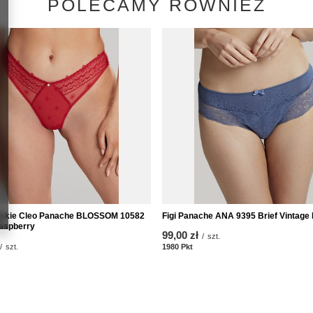
POLECAMY RÓWNIEŻ
lijskie Cleo Panache BLOSSOM 10582
Figi Panache ANA 9395 Brief Vintage 
Raspberry
99,00 zł
/
szt.
/
szt.
1980
Pkt
Punkte
kte