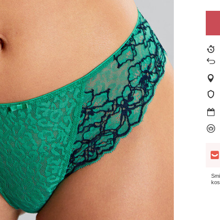
Smi
kos