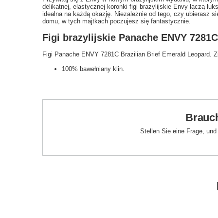
delikatnej, elastycznej koronki figi brazylijskie Envy łączą 
idealna na każdą okazję. Niezależnie od tego, czy ubierasz s
domu, w tych majtkach poczujesz się fantastycznie.
Figi brazylijskie Panache ENVY 7281C
Figi Panache ENVY 7281C Brazilian Brief Emerald Leopard. Zie
100% bawełniany klin.
Brauch
Stellen Sie eine Frage, un