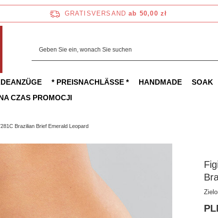
GRATISVERSAND
ab 50,00 zł
ADEANZÜGE
* PREISNACHLÄSSE *
HANDMADE
SOAK
 NA CZAS PROMOCJI
7281C Brazilian Brief Emerald Leopard
Fig
Bra
Zielo
PL