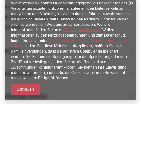
Wir verwenden Cookies für das ordnungsgemäße Funktionieren der
Ich möchte vom Vertrag zurücktreten
Website, um soziale Funktionen anzubieten, den Datenverkehr zu
analysieren und Marketingaktivitäten durchzuführen - sowohl von uns
Ich möchte die Ware umtauschen
als auch von unseren vertrauenswürdigen Partnern. Cookies werden
auch verwendet, um Werbung zu personalisieren. Weitere
Kontakt
Informationen finden Sie unter
Datenschutzhinweise
. Weitere
Informationen zu den Nutzungsbedingungen und zum Datenschutz
finden Sie auch unter
Datenschutz und Nutzungsbedingungen von
Google
. Indem Sie diese Mitteilung akzeptieren, erklären Sie sich
Konto
damit einverstanden, dass sie auf Ihrem Computer gespeichert
werden. Sie können die Bedingungen für die Speicherung oder den
Zugriff auf sie festlegen, indem Sie auf die Registerkarte
„Zustimmungen konfigurieren“ klicken. Sie können Ihre Einwilligung
jederzeit widerrufen, indem Sie die Cookies von Ihrem Browser auf
Informacje
dem jeweiligen Endgerät löschen.
Schließen
Obsługa klienta
789 221 795
https://www.facebook.com/KAROlineZielonaGora