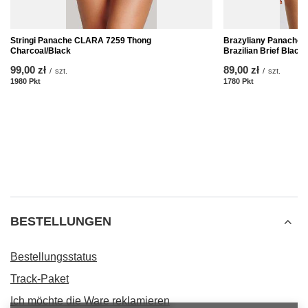
Stringi Panache CLARA 7259 Thong
Brazyliany Panache
Charcoal/Black
Brazilian Brief Black
99,00 zł
89,00 zł
/
szt.
/
szt.
1980
Pkt
Punkte
1780
Pkt
Punkte
BESTELLUNGEN
Bestellungsstatus
Track-Paket
Ich möchte die Ware reklamieren