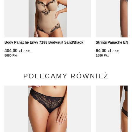
Body Panache Envy 7288 Bodysuit Sand/Black
Stringi Panache ENV
404,00 zł
94,00 zł
/
szt.
/
szt.
8080
Pkt
Punkte
1880
Pkt
Punkte
POLECAMY RÓWNIEŻ