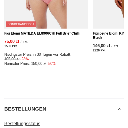
SONDERANGEBOT
Figi Elomi MATILDA EL8906CHI Full Brief Chilli
Figi pełne Elomi KIN
Black
75,00 zł
/
szt.
146,00 zł
1500
Pkt
Punkte
/
szt.
2920
Pkt
Punkte
Niedrigster Preis in 30 Tagen vor Rabatt:
105,00 zł
-28%
Normaler Preis:
150,00 zł
-50%
BESTELLUNGEN
Bestellungsstatus