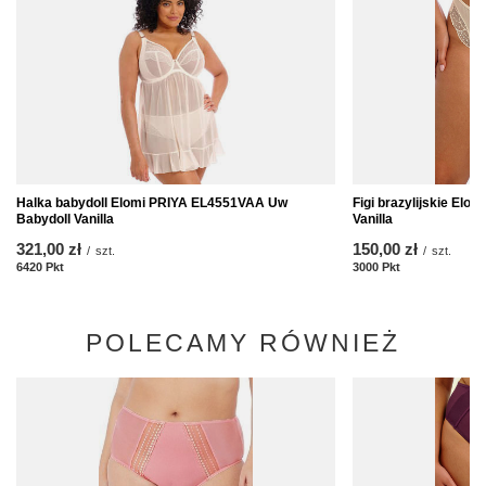
Halka babydoll Elomi PRIYA EL4551VAA Uw
Figi brazylijskie Elo
Babydoll Vanilla
Vanilla
321,00 zł
150,00 zł
/
szt.
/
szt.
6420
Pkt
Punkte
3000
Pkt
Punkte
POLECAMY RÓWNIEŻ