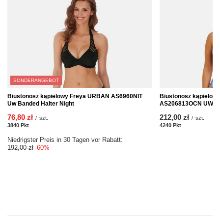
SONDERANGEBOT
Biustonosz kąpielowy Freya URBAN AS6960NIT
Biustonosz kąpielowy
Uw Banded Halter Night
AS206813OCN UW Hig
76,80 zł
212,00 zł
/
szt.
/
szt.
3840
Pkt
Punkte
4240
Pkt
Punkte
Niedrigster Preis in 30 Tagen vor Rabatt:
192,00 zł
-60%