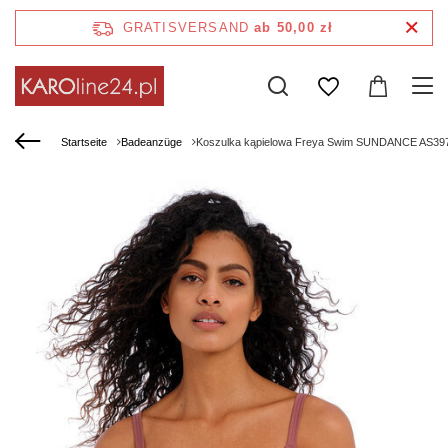
GRATISVERSAND
ab 50,00 zł
Startseite
Badeanzüge
Koszulka kąpielowa Freya Swim SUNDANCE AS39