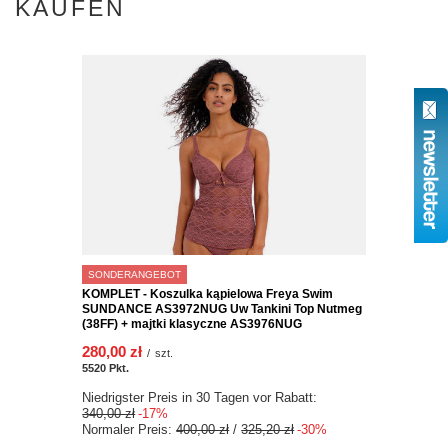
KAUFEN
SONDERANGEBOT
KOMPLET - Koszulka kąpielowa Freya Swim
SUNDANCE AS3972NUG Uw Tankini Top Nutmeg
(38FF) + majtki klasyczne AS3976NUG
280,00 zł
/
szt.
5520
Pkt.
Niedrigster Preis in 30 Tagen vor Rabatt:
340,00 zł
-17%
Normaler Preis:
400,00 zł
/
325,20 zł
-30%