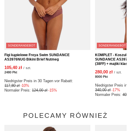
SONDERANGEBOT
SONDERANGEBOT
Figi kąpielowe Freya Swim SUNDANCE
KOMPLET - Koszulka 
AS3976NUG Bikini Brief Nutmeg
SUNDANCE AS3972NU
(38FF) + majtki kla
105,40 zł
/
szt.
280,00 zł
2480
Pkt
Punkte
/
szt.
8000
Pkt
Punkte
Niedrigster Preis in 30 Tagen vor Rabatt:
Niedrigster Preis in 
117,80 zł
-10%
340,00 zł
-17%
Normaler Preis:
124,00 zł
-15%
Normaler Preis:
400,
POLECAMY RÓWNIEŻ