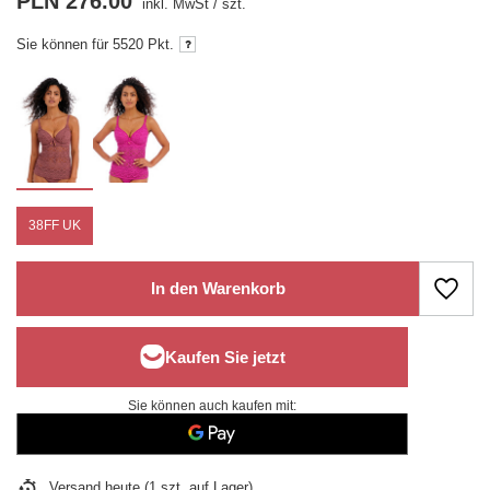
PLN 276.00
inkl. MwSt
/
szt.
Sie können für
5520 Pkt.
38FF UK
In den Warenkorb
Sie können auch kaufen mit:
Versand
heute
(1 szt. auf Lager)