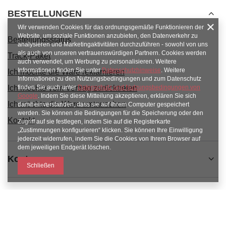
BESTELLUNGEN
Wir verwenden Cookies für das ordnungsgemäße Funktionieren der
Website, um soziale Funktionen anzubieten, den Datenverkehr zu
Bestellungsstatus
analysieren und Marketingaktivitäten durchzuführen - sowohl von uns
als auch von unseren vertrauenswürdigen Partnern. Cookies werden
Track-Paket
auch verwendet, um Werbung zu personalisieren. Weitere
Informationen finden Sie unter
Datenschutzhinweise
. Weitere
Ich möchte die Ware reklamieren
Informationen zu den Nutzungsbedingungen und zum Datenschutz
Ich möchte vom Vertrag zurücktreten
finden Sie auch unter
Datenschutz und Nutzungsbedingungen von
Google
. Indem Sie diese Mitteilung akzeptieren, erklären Sie sich
Ich möchte die Ware umtauschen
damit einverstanden, dass sie auf Ihrem Computer gespeichert
werden. Sie können die Bedingungen für die Speicherung oder den
Kontakt
Zugriff auf sie festlegen, indem Sie auf die Registerkarte
„Zustimmungen konfigurieren“ klicken. Sie können Ihre Einwilligung
jederzeit widerrufen, indem Sie die Cookies von Ihrem Browser auf
dem jeweiligen Endgerät löschen.
Konto
Schließen
Informacje