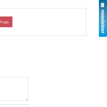
 Frage
N