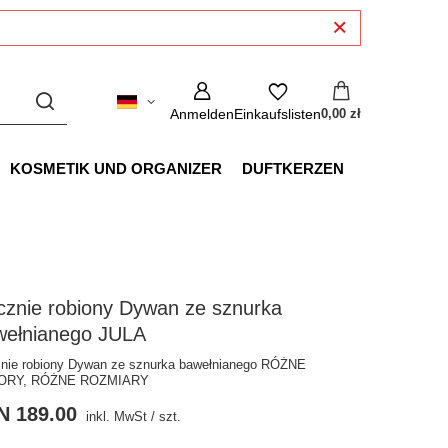
Anmelden
Einkaufslisten
0,00 zł
KOSMETIK UND ORGANIZER
DUFTKERZEN
cznie robiony Dywan ze sznurka
wełnianego JULA
nie robiony Dywan ze sznurka bawełnianego RÓŻNE
ORY, RÓŻNE ROZMIARY
N 189.00
inkl. MwSt
/
szt.