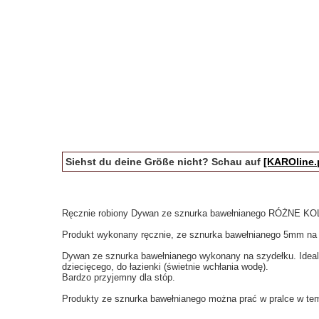
Siehst du deine Größe nicht? Schau auf
[KAROline.
Ręcznie robiony Dywan ze sznurka bawełnianego RÓŻNE
Produkt wykonany ręcznie, ze sznurka bawełnianego 5mm na 
Dywan ze sznurka bawełnianego wykonany na szydełku. Idealn
dziecięcego, do łazienki (świetnie wchłania wodę).
Bardzo przyjemny dla stóp.
Produkty ze sznurka bawełnianego można prać w pralce w tem