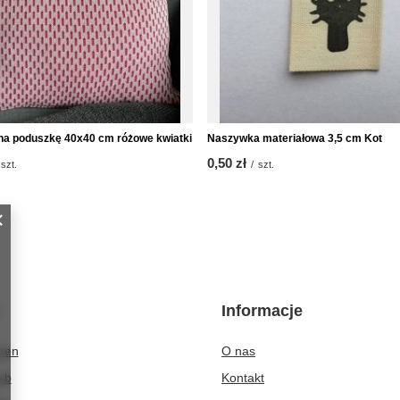
a poduszkę 40x40 cm różowe kwiatki
Naszywka materiałowa 3,5 cm Kot
0,50 zł
szt.
/
szt.
Informacje
eren
O nas
rb
Kontakt