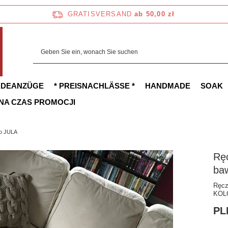
GRATISVERSAND
ab 50,00 zł
ADEANZÜGE
* PREISNACHLÄSSE *
HANDMADE
SOAK
 NA CZAS PROMOCJI
go JULA
Rę
ba
Ręcz
KOL
PL