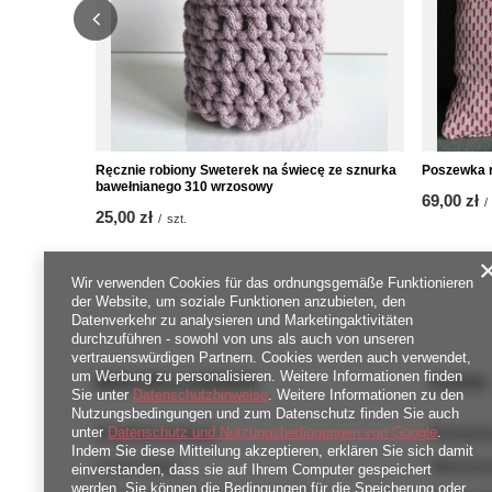
Ręcznie robiony Sweterek na świecę ze sznurka
Poszewka n
bawełnianego 310 wrzosowy
69,00 zł
/
25,00 zł
/
szt.
Wir verwenden Cookies für das ordnungsgemäße Funktionieren
der Website, um soziale Funktionen anzubieten, den
Datenverkehr zu analysieren und Marketingaktivitäten
durchzuführen - sowohl von uns als auch von unseren
vertrauenswürdigen Partnern. Cookies werden auch verwendet,
um Werbung zu personalisieren. Weitere Informationen finden
BESTELLUNGEN
Konto
Sie unter
Datenschutzhinweise
. Weitere Informationen zu den
Nutzungsbedingungen und zum Datenschutz finden Sie auch
Bestellungsstatus
Registri
unter
Datenschutz und Nutzungsbedingungen von Google
.
Indem Sie diese Mitteilung akzeptieren, erklären Sie sich damit
Track-Paket
Warenko
einverstanden, dass sie auf Ihrem Computer gespeichert
werden. Sie können die Bedingungen für die Speicherung oder