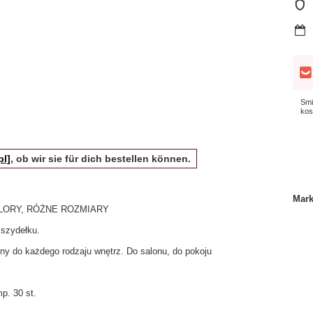
Smi
kos
pl]
, ob wir sie für dich bestellen können.
Mar
 KOLORY, RÓŻNE ROZMIARY
szydełku.
y do każdego rodzaju wnętrz. Do salonu, do pokoju
p. 30 st.