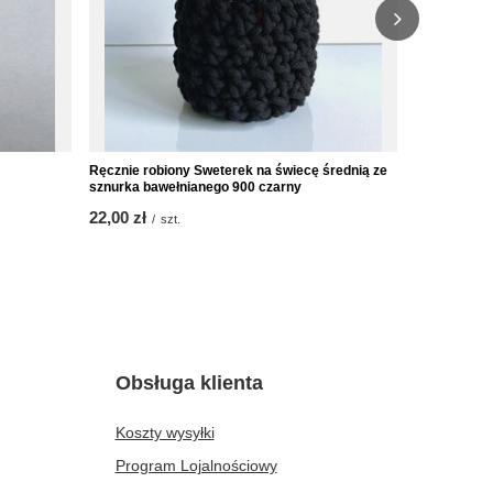
Ręcznie robiony Sweterek na świecę średnią ze
Ręcznie rob
sznurka bawełnianego 900 czarny
bawełnianego
22,00 zł
29,00 zł
/
szt.
/
s
Obsługa klienta
Koszty wysyłki
Program Lojalnościowy