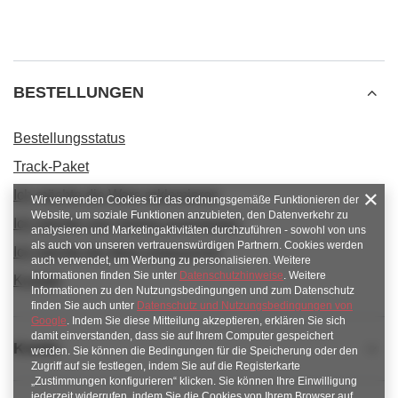
BESTELLUNGEN
Bestellungsstatus
Track-Paket
Ich möchte die Ware reklamieren
Wir verwenden Cookies für das ordnungsgemäße Funktionieren der
Website, um soziale Funktionen anzubieten, den Datenverkehr zu
Ich möchte vom Vertrag zurücktreten
analysieren und Marketingaktivitäten durchzuführen - sowohl von uns
als auch von unseren vertrauenswürdigen Partnern. Cookies werden
Ich möchte die Ware umtauschen
auch verwendet, um Werbung zu personalisieren. Weitere
Informationen finden Sie unter
Datenschutzhinweise
. Weitere
Kontakt
Informationen zu den Nutzungsbedingungen und zum Datenschutz
finden Sie auch unter
Datenschutz und Nutzungsbedingungen von
Google
. Indem Sie diese Mitteilung akzeptieren, erklären Sie sich
damit einverstanden, dass sie auf Ihrem Computer gespeichert
Konto
werden. Sie können die Bedingungen für die Speicherung oder den
Zugriff auf sie festlegen, indem Sie auf die Registerkarte
„Zustimmungen konfigurieren“ klicken. Sie können Ihre Einwilligung
jederzeit widerrufen, indem Sie die Cookies von Ihrem Browser auf