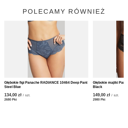
POLECAMY RÓWNIEŻ
Głębokie figi Panache RADIANCE 10464 Deep Pant
Głębokie majtki Pan
Steel Blue
Black
134,00 zł
149,00 zł
/
szt.
/
szt.
2680
Pkt
Punkte
2980
Pkt
Punkte