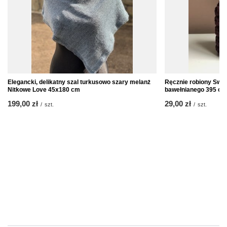
Elegancki, delikatny szal turkusowo szary melanż
Ręcznie robiony Swet
Nitkowe Love 45x180 cm
bawełnianego 395 ob
199,00 zł
29,00 zł
/
szt.
/
szt.