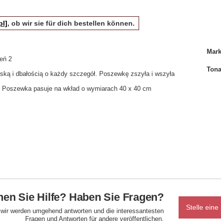
pl]
, ob wir sie für dich bestellen können.
Mar
eń 2
Tona
ską i dbałością o każdy szczegół. Poszewkę zszyła i wszyła
lu. Poszewka pasuje na wkład o wymiarach 40 x 40 cm
en Sie Hilfe? Haben Sie Fragen?
Stelle eine
d wir werden umgehend antworten und die interessantesten
Fragen und Antworten für andere veröffentlichen.