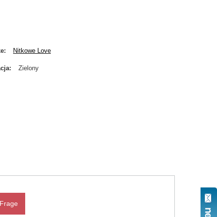
ke
Nitkowe Love
cja
Zielony
 Frage