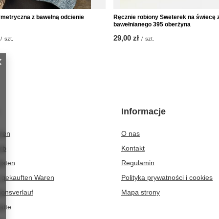
metryczna z bawełną odcienie
Ręcznie robiony Sweterek na świecę 
bawełnianego 395 oberżyna
29,00 zł
/
szt.
/
szt.
Informacje
eren
O nas
rb
Kontakt
isten
Regulamin
r gekauften Waren
Polityka prywatności i cookies
ionsverlauf
Mapa strony
atte