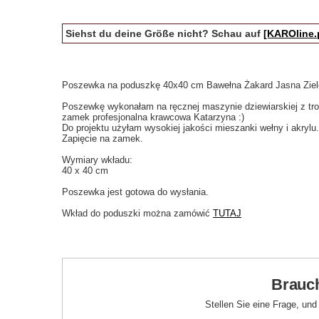
Siehst du deine Größe nicht? Schau auf
[KAROline.
Poszewka na poduszkę 40x40 cm Bawełna Żakard Jasna Ziel
Poszewkę wykonałam na ręcznej maszynie dziewiarskiej z tro
zamek profesjonalna krawcowa Katarzyna :)
Do projektu użyłam wysokiej jakości mieszanki wełny i akry
Zapięcie na zamek.
Wymiary wkładu:
40 x 40 cm
Poszewka jest gotowa do wysłania.
Wkład do poduszki można zamówić
TUTAJ
Brauch
Stellen Sie eine Frage, un