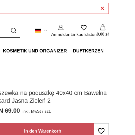
Anmelden
Einkaufslisten
0,00 zł
KOSMETIK UND ORGANIZER
DUFTKERZEN
szewka na poduszkę 40x40 cm Bawełna
ard Jasna Zieleń 2
N 69.00
inkl. MwSt
/
szt.
In den Warenkorb