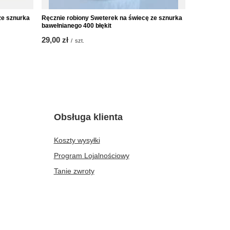
ze sznurka
Ręcznie robiony Sweterek na świecę ze sznurka
Urocze podkł
bawełnianego 400 błękit
Mięta
29,00 zł
39,00 zł
/
szt.
/
s
Obsługa klienta
Koszty wysyłki
Program Lojalnościowy
Tanie zwroty