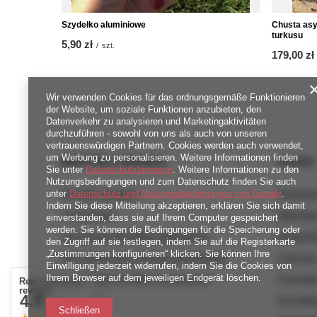
Szydełko aluminiowe
Chusta asy
turkusu
5,90 zł
/
szt.
179,00 zł
Wir verwenden Cookies für das ordnungsgemäße Funktionieren
der Website, um soziale Funktionen anzubieten, den
Datenverkehr zu analysieren und Marketingaktivitäten
durchzuführen - sowohl von uns als auch von unseren
vertrauenswürdigen Partnern. Cookies werden auch verwendet,
um Werbung zu personalisieren. Weitere Informationen finden
BESTELLUNGEN
Konto
Sie unter
Datenschutzhinweise
. Weitere Informationen zu den
Nutzungsbedingungen und zum Datenschutz finden Sie auch
Bestellungsstatus
Registri
unter
Datenschutz und Nutzungsbedingungen von Google
.
Indem Sie diese Mitteilung akzeptieren, erklären Sie sich damit
Track-Paket
Warenko
einverstanden, dass sie auf Ihrem Computer gespeichert
werden. Sie können die Bedingungen für die Speicherung oder
Ich möchte die Ware reklamieren
Einkaufsl
den Zugriff auf sie festlegen, indem Sie auf die Registerkarte
„Zustimmungen konfigurieren“ klicken. Sie können Ihre
Ich möchte vom Vertrag zurücktreten
Liste de
Einwilligung jederzeit widerrufen, indem Sie die Cookies von
Ihrem Browser auf dem jeweiligen Endgerät löschen.
Ich möchte die Ware umtauschen
Transakt
Real customers
reviews
4.9
Kontakt
Ihre Rab
/ 5.0
Schließen