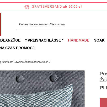
GRATISVERSAND
ab 50,00 zł
ADEANZÜGE
* PREISNACHLÄSSE *
HANDMADE
SOAK
 NA CZAS PROMOCJI
 40x40 cm Bawełna Żakard Jasna Zieleń 2
Po
Żak
PL