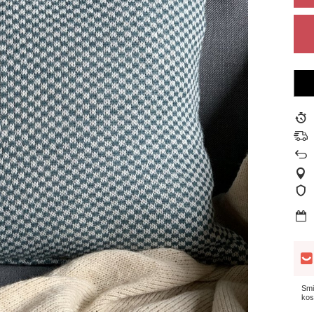
Smi
kos