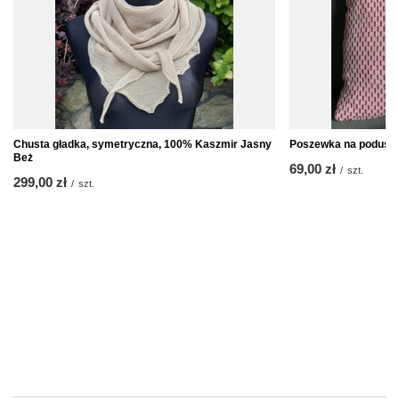
Chusta gładka, symetryczna, 100% Kaszmir Jasny
Poszewka na poduszk
Beż
69,00 zł
/
szt.
299,00 zł
/
szt.