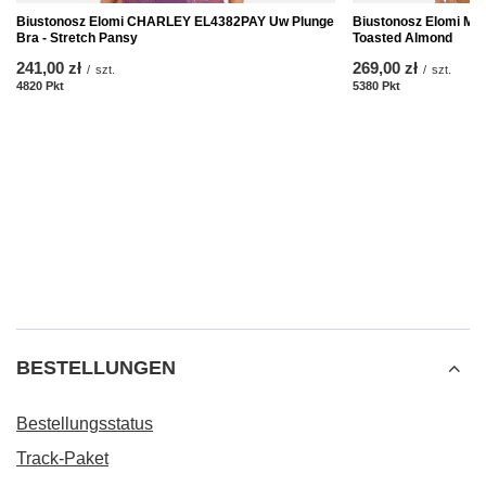
Biustonosz Elomi CHARLEY EL4382PAY Uw Plunge
Biustonosz Elomi M
Bra - Stretch Pansy
Toasted Almond
241,00 zł
269,00 zł
/
szt.
/
szt.
4820
Pkt
Punkte
5380
Pkt
Punkte
BESTELLUNGEN
Bestellungsstatus
Track-Paket