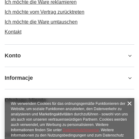
Ich möchte die Ware reklamieren
Ich möchte vom Vertrag zurücktreten
Ich möchte die Ware umtauschen
Kontakt
Konto
Informacje
Obsługa klienta
Wir verwenden Cookies für das ordnungsgemäße Funktionieren der
Website, um soziale Funktionen anzubieten, den Datenverkehr zu
analysieren und Marketingaktivitäten durchzuführen - sowohl von uns
als auch von unseren vertrauenswürdigen Partnern. Cookies werden
auch verwendet, um Werbung zu personalisieren. Weitere
Informationen finden Sie unter
Datenschutzhinweise
. Weitere
789 221 795
Informationen zu den Nutzungsbedingungen und zum Datenschutz