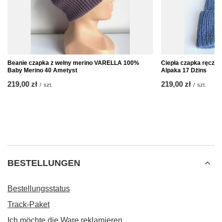
Beanie czapka z wełny merino VARELLA 100%
Ciepła czapka ręczn
Baby Merino 40 Ametyst
Alpaka 17 Dżins
219,00 zł
219,00 zł
/
szt.
/
szt.
BESTELLUNGEN
Bestellungsstatus
Track-Paket
Ich möchte die Ware reklamieren