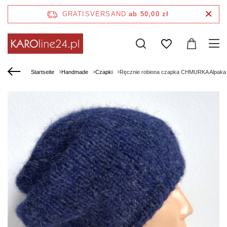
GRATISVERSAND
ab 50,00 zł
Startseite
Handmade
Czapki
Ręcznie robiona czapka CHMURKA Alpaka