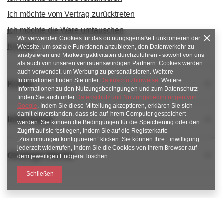
Ich möchte vom Vertrag zurücktreten
Ich möchte die Ware umtauschen
Wir verwenden Cookies für das ordnungsgemäße Funktionieren der
Kontakt
Website, um soziale Funktionen anzubieten, den Datenverkehr zu
analysieren und Marketingaktivitäten durchzuführen - sowohl von uns
als auch von unseren vertrauenswürdigen Partnern. Cookies werden
auch verwendet, um Werbung zu personalisieren. Weitere
Informationen finden Sie unter
Datenschutzhinweise
. Weitere
Konto
Informationen zu den Nutzungsbedingungen und zum Datenschutz
finden Sie auch unter
Datenschutz und Nutzungsbedingungen von
Google
. Indem Sie diese Mitteilung akzeptieren, erklären Sie sich
damit einverstanden, dass sie auf Ihrem Computer gespeichert
Informacje
werden. Sie können die Bedingungen für die Speicherung oder den
Zugriff auf sie festlegen, indem Sie auf die Registerkarte
„Zustimmungen konfigurieren“ klicken. Sie können Ihre Einwilligung
jederzeit widerrufen, indem Sie die Cookies von Ihrem Browser auf
Obsługa klienta
dem jeweiligen Endgerät löschen.
Schließen
789 221 795