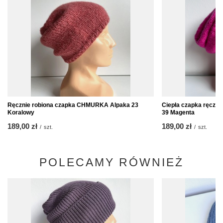
Ręcznie robiona czapka CHMURKA Alpaka 23
Ciepła czapka ręczn
Koralowy
39 Magenta
189,00 zł
189,00 zł
/
szt.
/
szt.
POLECAMY RÓWNIEŻ