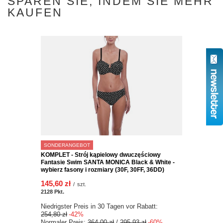
SPAREN SIE, INDEM SIE MEHR
KAUFEN
SONDERANGEBOT
KOMPLET - Strój kąpielowy dwuczęściowy
Fantasie Swim SANTA MONICA Black & White -
wybierz fasony i rozmiary (30F, 30FF, 36DD)
145,60 zł
/
szt.
2128
Pkt.
Niedrigster Preis in 30 Tagen vor Rabatt:
254,80 zł
-42%
Normaler Preis:
364,00 zł
/
295,93 zł
-60%