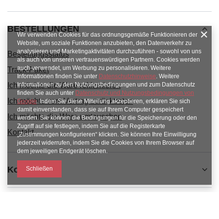
BESTELLUNGEN
Wir verwenden Cookies für das ordnungsgemäße Funktionieren der
Website, um soziale Funktionen anzubieten, den Datenverkehr zu
analysieren und Marketingaktivitäten durchzuführen - sowohl von uns
Bestellungsstatus
als auch von unseren vertrauenswürdigen Partnern. Cookies werden
auch verwendet, um Werbung zu personalisieren. Weitere
Track-Paket
Informationen finden Sie unter
Datenschutzhinweise
. Weitere
Ich möchte die Ware reklamieren
Informationen zu den Nutzungsbedingungen und zum Datenschutz
finden Sie auch unter
Datenschutz und Nutzungsbedingungen von
Ich möchte vom Vertrag zurücktreten
Google
. Indem Sie diese Mitteilung akzeptieren, erklären Sie sich
damit einverstanden, dass sie auf Ihrem Computer gespeichert
Ich möchte die Ware umtauschen
werden. Sie können die Bedingungen für die Speicherung oder den
Zugriff auf sie festlegen, indem Sie auf die Registerkarte
Kontakt
„Zustimmungen konfigurieren“ klicken. Sie können Ihre Einwilligung
jederzeit widerrufen, indem Sie die Cookies von Ihrem Browser auf
dem jeweiligen Endgerät löschen.
Konto
Schließen
Informacje