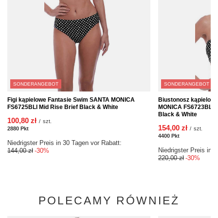
SONDERANGEBOT
SONDERANGEBOT
Figi kąpielowe Fantasie Swim SANTA MONICA
Biustonosz kąpielow
FS6725BLI Mid Rise Brief Black & White
MONICA FS6723BLI Uw
Black & White
100,80 zł
/
szt.
154,00 zł
2880
Pkt
Punkte
/
szt.
4400
Pkt
Punkte
Niedrigster Preis in 30 Tagen vor Rabatt:
Niedrigster Preis in 
144,00 zł
-30%
220,00 zł
-30%
POLECAMY RÓWNIEŻ