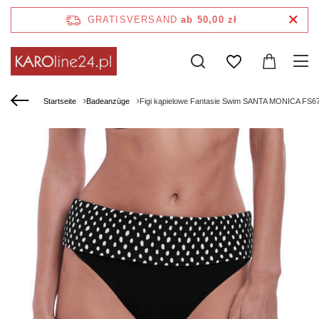
GRATISVERSAND
ab 50,00 zł
Startseite
Badeanzüge
Figi kąpielowe Fantasie Swim SANTA MONICA FS6726