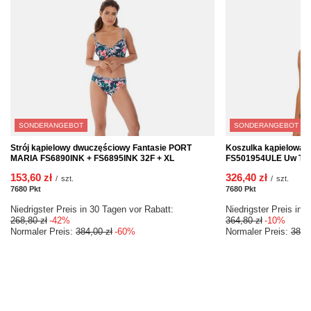
SONDERANGEBOT
SONDERANGEBOT
Strój kąpielowy dwuczęściowy Fantasie PORT
Koszulka kąpielowa 
MARIA FS6890INK + FS6895INK 32F + XL
FS501954ULE Uw Twist
153,60 zł
326,40 zł
/
szt.
/
szt.
7680
Pkt
Punkte
7680
Pkt
Punkte
Niedrigster Preis in 30 Tagen vor Rabatt:
Niedrigster Preis in 
268,80 zł
-42%
364,80 zł
-10%
Normaler Preis:
384,00 zł
-60%
Normaler Preis:
384,