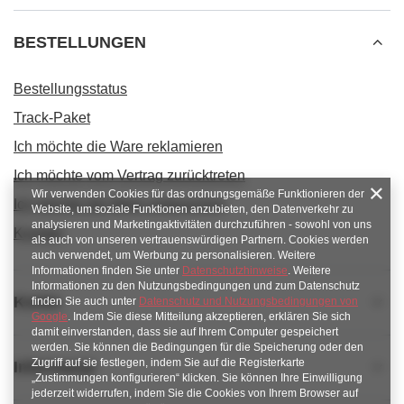
BESTELLUNGEN
Bestellungsstatus
Track-Paket
Ich möchte die Ware reklamieren
Ich möchte vom Vertrag zurücktreten
Wir verwenden Cookies für das ordnungsgemäße Funktionieren der
Ich möchte die Ware umtauschen
Website, um soziale Funktionen anzubieten, den Datenverkehr zu
analysieren und Marketingaktivitäten durchzuführen - sowohl von uns
Kontakt
als auch von unseren vertrauenswürdigen Partnern. Cookies werden
auch verwendet, um Werbung zu personalisieren. Weitere
Informationen finden Sie unter
Datenschutzhinweise
. Weitere
Informationen zu den Nutzungsbedingungen und zum Datenschutz
Konto
finden Sie auch unter
Datenschutz und Nutzungsbedingungen von
Google
. Indem Sie diese Mitteilung akzeptieren, erklären Sie sich
damit einverstanden, dass sie auf Ihrem Computer gespeichert
werden. Sie können die Bedingungen für die Speicherung oder den
Zugriff auf sie festlegen, indem Sie auf die Registerkarte
Informacje
„Zustimmungen konfigurieren“ klicken. Sie können Ihre Einwilligung
jederzeit widerrufen, indem Sie die Cookies von Ihrem Browser auf