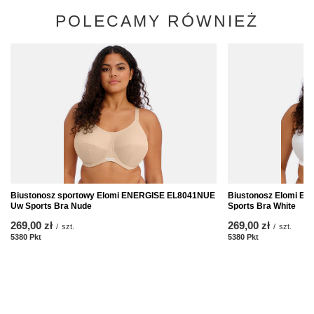
POLECAMY RÓWNIEŻ
Biustonosz sportowy Elomi ENERGISE EL8041NUE
Biustonosz Elomi E
Uw Sports Bra Nude
Sports Bra White
269,00 zł
269,00 zł
/
szt.
/
szt.
5380
Pkt
Punkte
5380
Pkt
Punkte