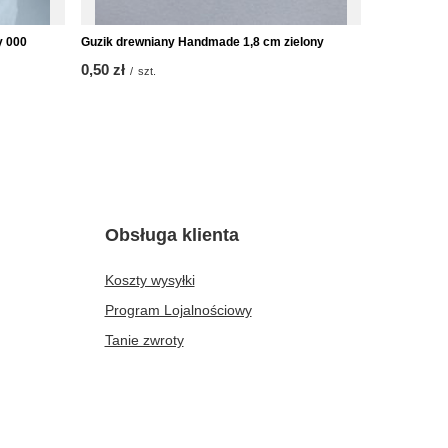
y 000
Guzik drewniany Handmade 1,8 cm zielony
Wykonany rę
0,50 zł
189,00 zł
/
szt.
/
Obsługa klienta
Koszty wysyłki
Program Lojalnościowy
Tanie zwroty