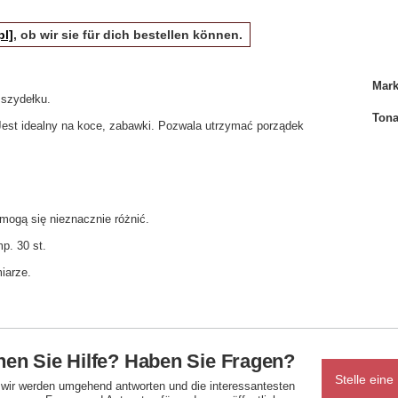
pl]
, ob wir sie für dich bestellen können.
Mar
szydełku.
Tona
est idealny na koce, zabawki. Pozwala utrzymać porządek
ogą się nieznacznie różnić.
p. 30 st.
iarze.
en Sie Hilfe? Haben Sie Fragen?
Stelle eine
d wir werden umgehend antworten und die interessantesten