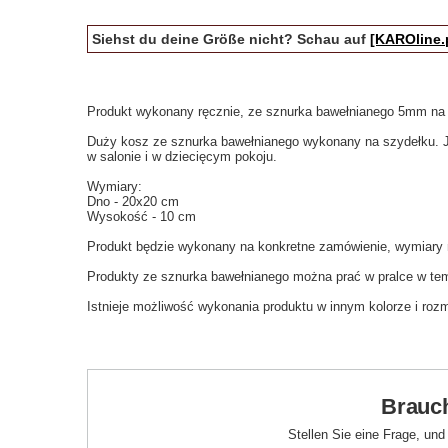
Siehst du deine Größe nicht? Schau auf
[KAROline.
Produkt wykonany ręcznie, ze sznurka bawełnianego 5mm na 
Duży kosz ze sznurka bawełnianego wykonany na szydełku. J
w salonie i w dziecięcym pokoju.
Wymiary:
Dno - 20x20 cm
Wysokość - 10 cm
Produkt będzie wykonany na konkretne zamówienie, wymiary m
Produkty ze sznurka bawełnianego można prać w pralce w tem
Istnieje możliwość wykonania produktu w innym kolorze i rozm
Brauch
Stellen Sie eine Frage, un