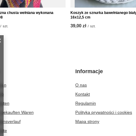
zna chusta wełniana wykonana
Koszyk ze sznurka bawełnianego biał
08
16x12,5 cm
39,00 zł
/
szt.
/
szt.
Informacje
eren
O nas
rb
Kontakt
isten
Regulamin
r gekauften Waren
Polityka prywatności i cookies
ionsverlauf
Mapa strony
atte