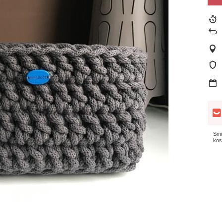
Smi
kos