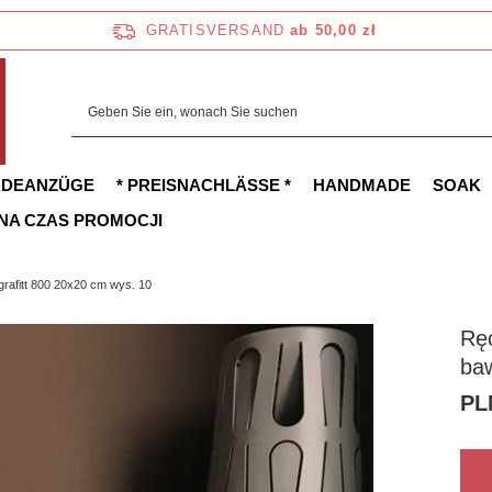
GRATISVERSAND
ab 50,00 zł
ADEANZÜGE
* PREISNACHLÄSSE *
HANDMADE
SOAK
 NA CZAS PROMOCJI
rafitt 800 20x20 cm wys. 10
Ręc
baw
PL