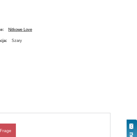
ke
Nitkowe Love
cja
Szary
 Frage