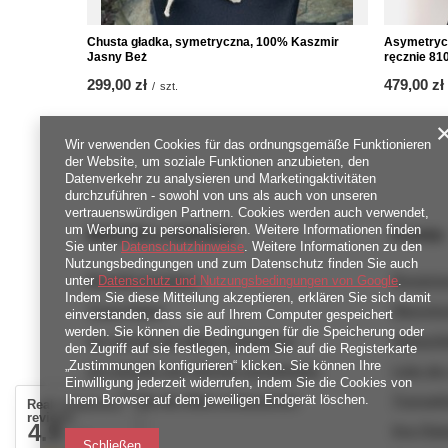
Chusta gładka, symetryczna, 100% Kaszmir
Asymetryc
Jasny Beż
ręcznie 81
299,00 zł
479,00 zł
/
szt.
Wir verwenden Cookies für das ordnungsgemäße Funktionieren
der Website, um soziale Funktionen anzubieten, den
Datenverkehr zu analysieren und Marketingaktivitäten
durchzuführen - sowohl von uns als auch von unseren
vertrauenswürdigen Partnern. Cookies werden auch verwendet,
um Werbung zu personalisieren. Weitere Informationen finden
BESTELLUNGEN
Konto
Sie unter
Datenschutzhinweise
. Weitere Informationen zu den
Nutzungsbedingungen und zum Datenschutz finden Sie auch
Bestellungsstatus
Registri
unter
Datenschutz und Nutzungsbedingungen von Google
.
Indem Sie diese Mitteilung akzeptieren, erklären Sie sich damit
Track-Paket
Warenko
einverstanden, dass sie auf Ihrem Computer gespeichert
werden. Sie können die Bedingungen für die Speicherung oder
Ich möchte die Ware reklamieren
Einkaufsl
den Zugriff auf sie festlegen, indem Sie auf die Registerkarte
„Zustimmungen konfigurieren“ klicken. Sie können Ihre
Ich möchte vom Vertrag zurücktreten
Liste de
Einwilligung jederzeit widerrufen, indem Sie die Cookies von
Ich möchte die Ware umtauschen
Transakt
Ihrem Browser auf dem jeweiligen Endgerät löschen.
Real customers
reviews
4.9
Kontakt
Ihre Rab
/ 5.0
Schließen